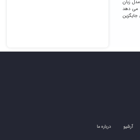
Chat  برای پایان بخشیدن به کسب و کار گوگل توسعه نیافته است. Chat GPT یک مدل زبان
جازه می دهد
ای جایگزین
آرشیو
درباره ما