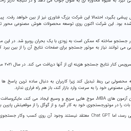
 گیرد به شیوه محاوره ای به سوال جواب می دهد و در نتیجه کاربر راح
ز موتور جستجوی گوگل پیشی بگیرد، احتمالا این شرکت بزرگ فناوری نیز از بین خواهد رفت. 
شد گوگل منجر شده بود. این شرکت اکنون روی توسعه محصولات هوش مصنوعی محور ت
جستجو ساخته که ممکن است به زودی با یک بحران روبرو شد. در این میا
ی توانند نیاز به موتور جستجو برای صفحات نتایج آن را از بین ببرد که
گوگل برای نشان دادن محصول آگه
وگل را به سرعت به محصولی بی ربط تبدیل کند زیرا کاربران به دنبال ساده ترین پاسخ ه
صنوعی خود را به سرعت وارد بازار کند، باز هم راه فراری ندارد.
با توجه به آنکه Chat GPT با نوشتن شعر و کد و حتی گذراندن آزمون های MBA، موج هایی سریع و وسیع ایجاد می کند، ما
ت را در موتورجستجوی خود به کار گیرد و از گوگل را از موقعیتش پایین ب
در حالیکه مایکروسافت از روند سقوط گوگل خوشحال به نظر می رسد، اما Chat GPT معتقد نیستند وجود آن روی کسب وک