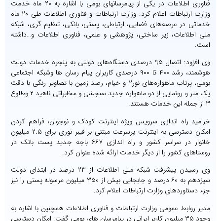
فناوری اطلاعات در یکی از پیامرسانهای بومی با اشاره به ۲۰ ماه خدمت
وزارت ارتباطات اعلام کرد: وزارت ارتباطات و فناوری اطلاعات طی ۲۰ ماه
خدماتی در عرصه‌های فضایی، ارتباطی، پستی، بانکی، تنظیم گری، شبکه
ملی اطلاعات، زیر ساختی، پژوهشی و علمی، فناوری اطلاعات و…داشته
است.
وی افزود: اتصال ۹۵ درصدی دستگاه‌های دولتی به پنجره خدمات دولت
هوشمند، رشد ۴۰۰ تا ۹۰۰ درصدی کاربران پیام رسان ها وشبکه اجتماعی
بومی، پرتاب ماهواره‌های نور۲ و خیام، رصد زمین با تصاویر رنگی با دقت
یک متر و رونمایی از دو ماهواره جدید سنجشی و مخابراتی ناهید ۲ وطلوع
۳ از جمله این خدمات هستند.
خرامید راه اندازی سرویس ویژه اینترنت کودک و نوجوان، فراهم کردن
امکان دسترسی به اینترنت پرسرعت مبتنی بر فیبر نوری برای ۲.۵ میلیون
خانوار در سراسر کشور و راه اندازی ۶۶۷ باجه جدید پست بانک در
روستاهای کشور را از دیگر خدمات ارائه شده عنوان کرد.
وی رسیدن پیشرفت شبکه ملی اطلاعات از ۲۳ درصد در ابتدای دولت
سیزدهم به ۶۰ درصد و جابجایی بیش از ۳۵۰ میلیون مرسوله پستی را نیز
جزء دستاوردهای وزارت ارتباطات اعلام کرد.
مدیر روابط عمومی وزارت ارتباطات و فناوری اطلاعات همچنین با اشاره به
وجود ۳۵ میلیون کاربر ایرانی در پیامرسان های بومی گفت: امکان دسترسی