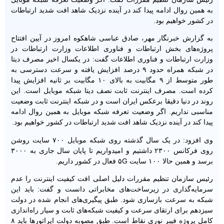
به همین روال ادامه پیدا کند در آینده نزدیک شاهد افت شدید ارتباطات
در کشور خواهیم بود.
به گزارش خبرنگار مهر، صادق عباسی شاهکوه امروز در آیین افتتاح
پروژه‌های بخش ارتباطات و فناوری اطلاعات وزارت ارتباطات در
وزارت ارتباطات و فناوری اطلاعات گفت: در یکسال اخیر مصرف دیتا
در شبکه همراه حدود ۹ درصد افزایش یافته و سرعت دسترسی به
طور متوسط از ۹ مگابیت به بالای ۱۰ مگابیت بر ثانیه افزایش پیدا
کرده است. مصرف اینترنت ثابت نصف دیتا شبکه موبایل است. این
روند در دنیا دقیقا برعکس ایران است و در شبکه اینترنت ثابت وضعیت
مناسبی نداریم. اگر وضعیت تعرفه شبکه موبایل به همین روال ادامه
پیدا کند در آینده نزدیک شاهد افت شدید ارتباطات در کشور خواهیم بود.
وی افزود: در یک سال گذشته روی شبکه موبایل ۷۰۰ سایت روشن
روی فرکانس ۲۳۰۰ داشتیم و امیدواریم تا پایان سال جاری به ۳۰۰۰
برسد و همین حالا ۱۰۰ سایت ۵G فعال در کشور داریم.
رئیس سازمان تنظیم مقررات دلیل اصلی افت کیفیت اینترنت را عدم
سرمایه‌گذاری در زیرساخت‌های مخابراتی دانست و گفت: باید این
شبکه به سرعت بازسازی شود. طبق پیگیری‌های انجام شده در دولت
سیزدهم برای ارتقای سرعت و کیفیت شبکه‌های ثابت و سیار راه‌اندازی
کامل پروژه فیبر نوری نقاط است. طبق مصوبه دولت اپراتورها باید ۸