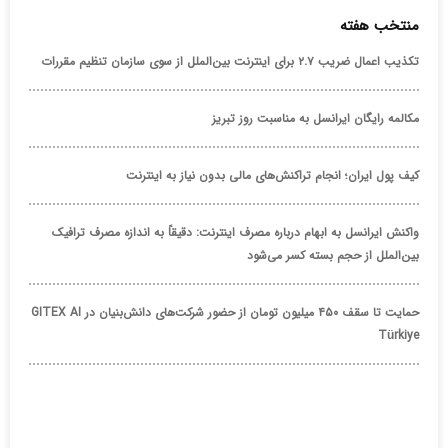
منتخب هفته
تکذیب اعمال ضریب ۲.۷ برای اینترنت بین‌الملل از سوی سازمان تنظیم مقررات
مکالمه رایگان ایرانسل به مناسبت روز تبریز
کیف پول ایران؛ انجام تراکنش‌های مالی بدون نیاز به اینترنت
واکنش ایرانسل به ابهام درباره مصرف اینترنت: دقیقاً به اندازه مصرف ترافیک
بین‌الملل از حجم بسته کسر می‌شود
حمایت تا سقف ۴۵۰ میلیون تومان از حضور شرکت‌های دانش‌بنیان در GITEX AI
Türkiye