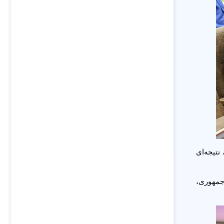
ر جریان این بازدید، با انجام تست سرعت سرویس جدید اینترنت پرسرعت ثابت مبتنی بر فیبر نوری ایرانسل (FTTH)، نتیجه‌ای
م رئیسی رئیس‌جمهوری،