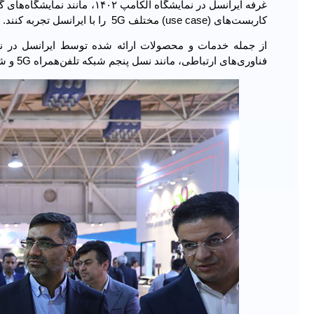
کاربست‌های (use case) مختلف 5G را با ایرانسل تجربه کنند.
فناوری‌های ارتباطی، مانند نسل پنجم شبکه تلفن‌همراه 5G و شبکه فیبر نوری به منازل و کسب‌وکارها (FTTx) اشاره کرد.