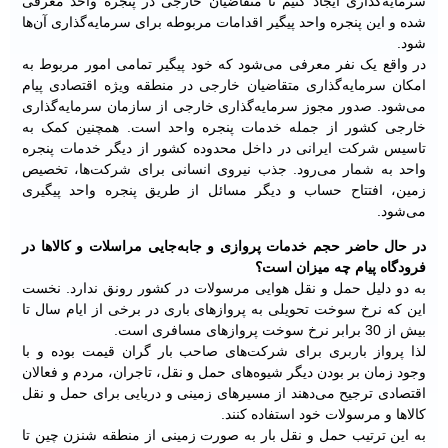
سرمایه‌گذاری ایجاد کنیم تا متقاضیان خارجی در پنجره واحد معرفی
شده و این پنجره واحد پیگیر اقدامات مربوطه برای سرمایه‌گذاری آن‌ها
شود.
در واقع یک نفر معرفی می‌شود که خود پیگیر تمامی ‌امور مربوط به
امکان سرمایه‌گذاری متقاضیان خارجی در منطقه ویژه اقتصادی پیام
می‌شود. صدور مجوز سرمایه‌گذاری خارجی از سازمان سرمایه‌گذاری
خارجی کشور از جمله خدمات پنجره واحد است. همچنین کمک به
تاسیس شرکت ایرانی در داخل محدوده کشور از دیگر خدمات پنجره
واحد به شمار می‌رود. جذب نیروی انسانی برای شرکت‌ها، تخصیص
زمین، افتتاح حساب و دیگر مسائل از طریق پنجره واحد پیگیری
می‌شود.
در حال حاضر حجم خدمات پروازی و جابه‌جایی مراسلات و کالاها در
فرودگاه پیام چه میزان است؟
به دو دلیل حمل و نقل هوایی مرسولات در کشور رونق ندارد. نخست
این که نرخ سوخت تحویلی به پروازهای باری در برخی از ایام سال تا
بیش از 30 برابر نرخ سوخت پروازهای مسافری است.
لذا پرواز باربری برای شرکت‌های صاحب بار گران قیمت بوده و با
وجود زمان بر بودن دیگر شیوه‌های حمل و نقل، تاجران، مردم و فعالان
اقتصادی ترجیح می‌دهند از مسیرهای زمینی و دریایی برای حمل و نقل
کالاها و مرسولات خود استفاده کنند.
به این ترتیب حمل و نقل بار به صورت زمینی از منطقه شنزن چین تا