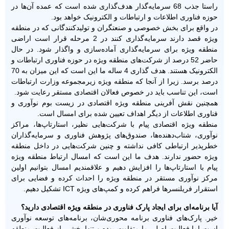
راستا جذب 68 سرمایه‌گذار هدف‌گذاری شده است که عمده آن‌ها در
حوزه فناوری اطلاعات و ارتباطات و الکترونیک خواهد بود.
در واقع برای بخش خصوصی و صنعتگران و تولیدکنندگانی که در منطقه
ویژه قصد دارند سرمایه‌گذاری کنند در 2 مرحله قرار است اراضی
منطقه ویژه برای سرمایه‌گذاری آماده‌سازی و واگذار شود. در حال
حاضر 52 درصد از شرکت‌های منطقه ویژه در حوزه فناوری ارتباطات و
الکترونیک هستند. هدف گذاری 4 ساله ما این است که این میزان به 70
درصد برسد. زیرا از آنجا که منطقه ویژه زیرمجموعه وزارت ارتباطات
است، این تناسب باید در خصوص فعالان اقتصادی مستقر رعایت شود.
همچنین نقش آفرینی منطقه ویژه اقتصادی در زیست بوم نوآوری و
فناوری اطلاعات از دیگر اهداف تعیین شده برای امسال است.
منطقه ویژه اقتصادی پیام با شرکت‌هایی نظیر، استارتاپ‌ها، مراکز
نوآوری، شتاب‌دهنده‌ها، صندوق‌های پژوهش فناوری و سرمایه‌گذاران
خطرپذیر ارتباطی کافی نداشته و چنین شرکت‌هایی در داخل منطقه
ویژه حضور ندارند. هدف ما این است که امسال ارتباط منطقه ویژه
پیام با استارتاپ‌ها را افزایش دهیم و علاقمندیم امسال بتوانیم اولین
مرکز نوآوری مستقر در منطقه ویژه را احداث کرده و فضایی برای
استقرار فریلنسرها فراهم کرده و کمپ‌های ویژه ICT تشکیل دهیم.
آیا برنامه‌ای برای ایجاد پارک فناوری در منطقه ویژه اقتصادی دارید؟
خیر. پارک‌های فناوری برنامه محوری‌شان، برنامه‌های توسعه نوآوری
است اما فعالیت اصلی ما متفاوت بوده و تنها بخشی از فعالیت منطقه