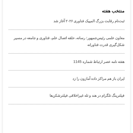
منتخب هفته
ثبت‌نام رقابت بزرگ المپیک فناوری ۲۰۲۶ آغاز شد
معاون علمی رئیس‌جمهور: رسانه، حلقه اتصال علم، فناوری و جامعه در مسیر
شکل‌گیری قدرت فناورانه
هفته نامه عصر ارتباط شماره 1145
ایران باز هم مراکز داده آمازون را زد
فیلترینگ تلگرام در هند و تله غیراخلاقی فیلترشکن‌ها