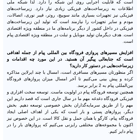
است که قابلیت اجرایی روی این شبکه را دارد. لذا شبکه ملی
اطلاعات به زیرساخت‌های فیزیکی زیادی نیاز دارد. زیرساخت‌های
فیزیکی نیز تجهیزات بسیاری مانند سوییچ، روتر، فیبر نوری، اتصالات،
مودم و سایر تجهیزات را نیازمند است که تولید این زیرساخت‌های
فیزیکی در داخل کشور از دیگر برنامه‌های ما در منطقه ویژه اقتصادی
است. هدف دیگرمان تولید موبایل و تبلت در منطقه ویژه اقتصادی پیام
است.
افزایش مسیرهای پروازی فرودگاه بین المللی پیام از جمله اهدافی
است که جنابعالی پیگیر آن هستید. در این مورد چه اقدامات و
زیرساخت‌هایی در دستور کار دارید؟
اگر منظورتان مسیرهای مسافری است، امسال با چند ایرلاین مذاکره
کرده و پیش بینی می‌کنیم تا آخر امسال میزان پروازهای فرودگاه
بین‌المللی پیام به 2 برابر برسد.
همچنین توسعه فرودگاه پیام در اولویت ماست. توسعه سخت افزاری و
فیزیکی فرودگاه دغدغه مهم ما در سال جاری است که قصد داریم این
مهم را از طریق سرمایه‌گذاران بخش خصوصی توسعه دهیم. بخش
دیگر، پروازهای پستی و بار است که یکی از اهداف اصلی ایجاد
فرودگاه پیام، کارگو یا همان حمل و نقل کالا است. در این خصوص نیز
اکنون با مجموعه‌های مختلفی رایزنی می‌کنیم که پروازهای بار را در
پیام دایر کنیم.