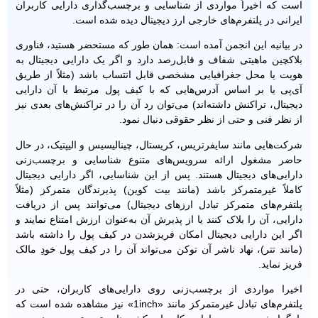
است که اخیراً مواردی از شناسایی و برچسب‌گذاری دارایی کاربران
ایرانی در پلتفرم‌های خارجی ارز دیجیتال دیده شده است.
در بیانیه این انجمن آمده است: همان طور که مستحضر هستید، فناوری
بلاکچین ماهیتی شفاف و قابل‌رصد دارد و اگر یک دارایی دیجیتال به
هویت یا محل جغرافیایی مشخصی قابل انتساب باشد (مثلاً از طریق
آی‌پی یا بر اساس آدرس‌هایی که با کیف پول مرتبط با آن دارایی
دیجیتال، تراکنش داشته‌اند) می‌توان رد آن را در تراکنش‌های بعدی نیز
از نظر فنی و حتی از نظر حقوقی دنبال نمود.
شرکت‌ها‌یی مانند سایفرتریس، کریستال، چینالیسیس و الیپتیک، در حال
حاضر مشغول ارائه سرویس‌های متنوع شناسایی و برچسب‌زنی
دارایی‌های دیجیتال هستند. پس از این شناسایی، اگر دارایی دیجیتال
کاملاً غیرمتمرکز باشد (مانند بیت کوین) پذیرندگان متمرکز (مثلاً
پلتفرم‌های متمرکز تبادل ارزهای دیجیتال) می‌توانند پس از دریافت
دارایی، آن را بلاک کنند یا از پذیرش آن به‌عنوان ارزش امتناع نمایند و
اگر این دارایی دیجیتال امکان فریزشدن در کیف پول را داشته باشد
(مانند تتر)، نهاد ناشر آن توکن می‌تواند آن را در کیف پول خودِ مالک
فریز نماید.
اخیرا مواردی از برچسب‌زنی روی دارایی‌های کاربران، حتی در
پلتفرم‌های تبادل غیرمتمرکز مانند «1inch» نیز مشاهده شده است که