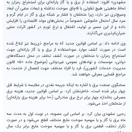
مشهدی» افزود: استفاده از برق و یا گاز یارانه‌ای برای استخراج رمزارز به
لحاظ ماهیتی هیچ تفاوتی با قاچاق سوخت نداشته و تبعات منفی آن ابعاد
وسیع‌تری نیز دارد، زیرا متخلفان با فشار بر شبکه برق و گاز در ایام گرم و
سرد سال احتمال خاموشی خصوصاً در بخش‌های مولد اقتصادی را افزایش
داده و از این مسیر بر تولید، اشتغال و نرخ تورم در کشور اثرات منفی
جبران‌ناپذیری می‌گذارند.
وی ادامه داد: بر اساس قوانین جدید که به مراجع ذی‌ربط نیز ابلاغ شده
است در صورت کشف موارد سوءاستفاده از برق و یا گاز یارانه‌ای جهت
استخراج رمزارز، با متخلفان در صورت کشف تخلف در محل دستگاه‌های
دولتی، موسسات و نهادهای عمومی غیردولتی (موضوع ماده «۵» قانون
مدیریت خدمات کشوری)، فرد یا افراد متخلف جهت انفصال از خدمت به
مراجع قضایی معرفی خواهند شد.
سخنگوی صنعت برق با اشاره به اینکه جریمه نقدی در مقایسه با شرایط قبل
چهار برابر شده است، خاطرنشان کرد: بر اساس قوانین جدید، هزینه برق
مصرفی به‌اندازه چهار برابر نرخ برق صادراتی (۱۰۰ برابر هزینه برق یارانه‌ای)
از متخلفان اخذ می‌شود.
رجبی مشهدی بیان کرد: بر اساس این مصوبه، در نوبت اول به مدت سه
ماه برق یا گاز و یا سهمیه سوخت مایع متخلف قطع می‌شود و در صورت
تکرار تخلف، قطعی برق یا گاز و یا سهمیه سوخت مایع برابر یک سال