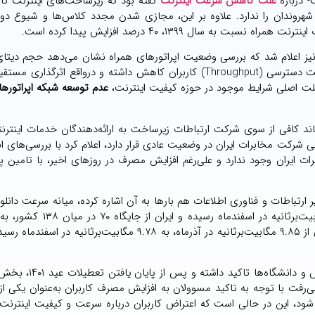
 درباره
علت کاهش سرعت اینترنت
گفته بود که زیرساخت‌های اینترنت ثا
شهروندان را ندارد. علاوه بر این، مجازی شدن مجدد کلاس‌ها و شیوع دوبا
ست.
 نیز اعلام شد که بررسی وضعیت اپراتورهای همراه نشان می‌دهد حجم دیت
مشتریان (payload) افزایش یافته و در پی افزایش مصرف، سرعت دسترسی (Throughput) کاربران کاهش داشته و درواقع اث
لت اصلی شرایط موجود در حوزه کیفیت اینترنت،
عدم توسعه شبکه اپراتوره
باند کافی از سوی شرکت ارتباطات زیرساخت به ارائه‌دهندگان خدمات اینتر
ی شرکت مخابرات ایران در وضعیت عادی قرار دارد، اعلام کرد با بررسی‌های ان
 ایران وجود ندارد و علی‌رغم افزایش مصرف در روزهای اخیر، با تامین په
تباطات و فناوری اطلاعات هم بارها به آن اشاره کرده، میانه سرعت دانلود
رسیده است. همچنین میانه سرعت دانلود اینترنت ثابت در ایران از ۹.۸۵ مگابیت‌برثانیه در آذرماه، به ۹.۷۸ مگابیت‌بر
همچنین در شرایطی که دولت در سال جدید به بازگشایی مدارس و
رفت با توجه به تاکید مسوولان به افزایش مصرف کاربران به‌عنوان یکی از 
ود، این در حالی است که اعتراض کاربران درباره سرعت و کیفیت اینترن