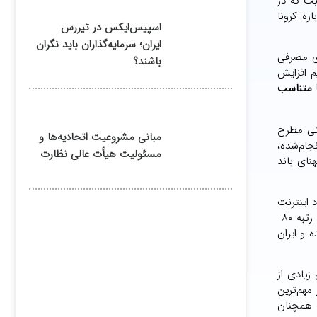
بت که در
ره کرونا
اسپیس‌ایکس در تیررس
ایران؛ سرمایه‌گذاران باید نگران
ای مصرفی
باشند؟
رگذاری مستقیم افزایش
ا متناسب
نتی مطرح
مبانی مشروعیت اتحادیه‌ها و
جام‌شده،
مسئولیت هیأت عالی نظارت
نای باند
 اینترنت
موبایل در ایران از ۲۵.۱۹ مگابیت‌برثانیه در آذرماه، به ۲۲.۴۲ مگابیت‌برثانیه در اسفندماه رسیده و ایران از جایگاه ۷۰ در میان ۱۳۸ کشور، به رتبه ۸۰
ثانیه در اسفندماه رسیده و ایران
 دانشگاه‌ها تاکید داشته و پس از پایان یافتن تعطیلات عید ۱۴۰۱، بخش زیادی از
مهم‌ترین
ت همچنان