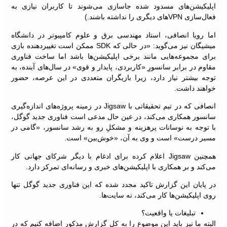
اپلیکیشن‌های مسدود شده جاسازی می‌شوند تا کاربران نیازی به
فعال‌سازی VPNهای دیگری را نداشته باشند.)
اما رویا انصافی، استاد مهندسی برق و علوم کامپیوتر در دانشگاه
میشیگان نیز می‌گوید: «در حالی که SDK ممکن است تغییردهنده بازی
برای مجموعه‌هایی مانند برخی اپلیکیشن‌ها باشد اما ساخت فناوری
مقاوم در برابر سانسورِ «کاربردی، پایدار و قوی» در سال‌های آینده، به
توجه بیشتر نیاز دارد، زیرا بازیگران متعددی در این عرصه، حضور
خواهند داشت.
انصافی که در تیم تحقیقاتی با Jigsaw در زمینه پروژه‌های اندازه‌گیری
سانسور همکاری می‌کند، در عین حال مدعی است فناوری جدید گوگل،
با توجه به نوسانات پرهزینه و مشکلِ رو به رشد سانسور، «گامی در
مسیر درست» است و وی به آن، «خوش‌بین» است.
همچنین Jigsaw اعلام کرده برای ادغام با دیگر شرکای جهانی کار
می‌کند و بر همکاری با اپلیکیشن‌های خبری و رسانه‌ای تمرکز دارد.
در پایان این گزارش تاکید مجدد شده که این فناوری جدید گوگل تنها
روی اپلیکیشن‌ها کار می‌کند، نه سایت‌ها.
تبلیغات یا واقعیت؟
البته ما نیز باید این موضوع را به کل گزارش مذکور اضافه کنیم که در