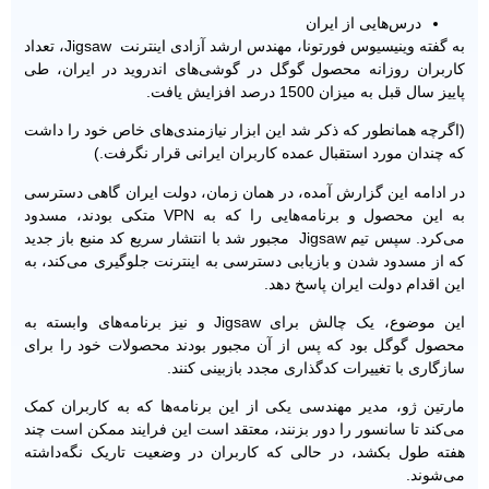
درس‌هایی از ایران
به گفته وینیسیوس فورتونا، مهندس ارشد آزادی اینترنت Jigsaw، تعداد
کاربران روزانه محصول گوگل در گوشی‌های اندروید در ایران، طی
پاییز سال قبل به میزان 1500 درصد افزایش یافت.
(اگرچه همانطور که ذکر شد این ابزار نیازمندی‌های خاص خود را داشت
که چندان مورد استقبال عمده کاربران ایرانی قرار نگرفت.)
در ادامه این گزارش آمده، در همان زمان، دولت ایران گاهی دسترسی
به این محصول و برنامه‌هایی را که به VPN متکی بودند، مسدود
می‌کرد. سپس تیم Jigsaw مجبور شد با انتشار سریع کد منبع باز جدید
که از مسدود شدن و بازیابی دسترسی به اینترنت جلوگیری می‌کند، به
این اقدام دولت ایران پاسخ دهد.
این موضوع، یک چالش برای Jigsaw و نیز برنامه‌های وابسته به
محصول گوگل بود که پس از آن مجبور بودند محصولات خود را برای
سازگاری با تغییرات کدگذاری مجدد بازبینی کنند.
مارتین ژو، مدیر مهندسی یکی از این برنامه‌ها که به کاربران کمک
می‌کند تا سانسور را دور بزنند، معتقد است این فرایند ممکن است چند
هفته طول بکشد، در حالی که کاربران در وضعیت تاریک نگه‌داشته
می‌شوند.