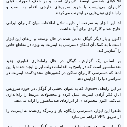
VPN‌های شخصی توسط کاربران است و بر خلاف تصورات قبلی
کاربران می‌بایست با خرید سرورهای خارجی اقدام به نصب و
راه‌اندازی تونل‌هایی در اینترنت می‌کردند.
لذا این ابزار به سرعت از دایره تبادل اطلاعات میان کاربران ایرانی
خارج شد و کارکردی برای آنها نداشت.
اکنون و بار دیگر گوگل مدعی شده در حال توسعه و ارتقای این ابزار
است تا به کمک آن امکان دسترسی به اینترنت به ویژه در مقاطع خاص
را آسان‌تر کند.
بر اساس یک گزارش، گوگل در حال راه‌اندازی فناوری جدید
ضدسانسور است که در پاسخ به اقدامات دولت ایران ایجاد شده؛ با این
ادعا که دسترسی کاربرانِ ساکن در کشورهای محدودکننده اینترنت در
سراسر دنیا را افزایش دهد.
در این رابطه، Jigsaw که به عنوان بخشی از گوگل، در حوزه سرویس
اتاق فکر آزادی اینترنت عمل کرده و محصولات مرتبط را راه‌اندازی
می‌کند، اکنون مجموعه‌ای از ابزارهای ضدسانسور را ارایه می‌دهد.
ظاهرا این ابزار، دسترسی رایگان، باز و رمزگذاری‌شده به اینترنت را
از طریق VPN فراهم می‌سازد.
اگر این خبر هم جنبه تبلیغاتی برای ورود گوگل به بازار پر رونق