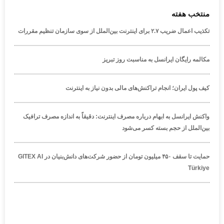
منتخب هفته
تکذیب اعمال ضریب ۲.۷ برای اینترنت بین‌الملل از سوی سازمان تنظیم مقررات
مکالمه رایگان ایرانسل به مناسبت روز تبریز
کیف پول ایران؛ انجام تراکنش‌های مالی بدون نیاز به اینترنت
واکنش ایرانسل به ابهام درباره مصرف اینترنت: دقیقاً به اندازه مصرف ترافیک
بین‌الملل از حجم بسته کسر می‌شود
حمایت تا سقف ۴۵۰ میلیون تومان از حضور شرکت‌های دانش‌بنیان در GITEX AI
Türkiye