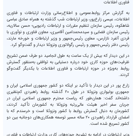
فناوری اطلاعات
به گزارش مرکز روابط‌عمومی و اطلاع‌رسانی وزارت ارتباطات و فناوری
اطلاعات، عیسی زارع‌پور، وزیر ارتباطات شب گذشته به همراه صادق عباسی
شاهکوه، رئیس سازمان تنظیم مقررات و ارتباطات رادیویی؛ حسن سالاریه،
رئیس سازمان فضایی و سید‌محمدامین آقامیری، معاون فناوری و نوآوری با
فردی آلفرد نازارس، معاون رئیس‌جمهور و وزیر ارتباطات و خورخه مارند،
رئیس دفتر رئیس‌جمهور و رئیس رگولاتوری ونزوئلا دیدار و گفت‌وگو کرد.
در این دیدار که بیش از یک ساعت به طول انجامید دو طرف ضمن تشریح
ظرفیت‌های حوزه کاری خود درباره دستیابی به توافقی به‌منظور گسترش
روابط به‌ویژه در حوزه ارتباطات و فناوری اطلاعات با یکدیگر گفت‌وگو
کردند.
زارع پور در این دیدار با تأکید بر اینکه دو کشور جمهوری اسلامی ایران و
جمهوری بولیواری ونزوئلا در طول ۲۰ گذشته روابط راهبردی کم‌نظیری
داشته‌اند گفت: همان‌طور که ریاست محترم جمهوری اسلامی ایران در
جریان سفر اخیر هیئت عالی‌رتبه ونزوئلا به کشورمان تأکید کردند،
کشورمان به دنبال گسترش روابط با کشور ونزوئلا است و خرسندم که با
امضای قرارداد راهبردی ۲۰ ساله مسیر توسعه همکاری‌های دوجانبه بین دو
کشور تسریع شده است.
وزیر ارتباطات در ادامه به تشریح حوزه‌های کاری وزارت ارتباطات و فناوری