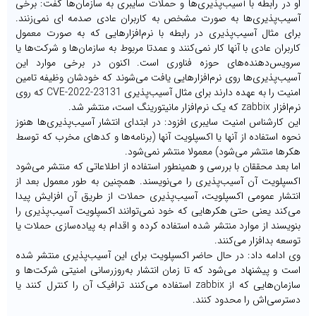
و در رابطه با آسیب‌پذیری‌ها و حملات سایبری به سازمان‌ها گفت: برخی
سیب‌پذیری‌ها به صورت مشخص به کاربران عادی صدمه ای نمی‌زنند.
رای مثال آسیب‌پذیری در رابطه با نرم‌افزارهایی که به صورت معمول
اربران عادی با آنها کار نمی‌کنند و عمدتا مربوط به سازمان‌ها و شرکت‌ها یا
رویس‌دهنده‌های حوزه فناوری است. اکنون در برخی موارد این
سیب‌پذیری‌ها روی نرم‌افزارهایی یافت می‌شوند که خودشان وظیفه تامین
امنیت را به عهده دارند برای مثال آسیب‌پذیری CVE-2022-23131 که روی
ار zabbix که یک نرم‌افزار مانیتورینگ است، منتشر شد.
ین کارشناس امنیت سایبری افزود: در ابتدای انتشار آسیب‌پذیری‌ها هنوز
حوه استفاده از آنها یا اکسپلویت آنها (برنامه‌ها و کدهای مخرب که توسط
کرها منتشر می‌شود) معمولا منتشر نمی‌شود.
ما بعد محققان با بررسی و همینطور استفاده از اطلاعاتی که منتشر می‌شود
کسپلویت آن آسیب‌پذیری را می‌نویسند. همچنین به طور معمول بعد از
نتشار عمومی ‌اکسپلویت، آسیب‌پذیری حملات از طریق آن افزایش پیدا
ی‌کند یعنی حتی هکرهایی که خود نمی‌توانند اکسپلویت آسیب‌پذیری را
نویسند از موارد منتشر شده استفاده کرده و اقدام به پیاده‌سازی حملات یا
وسعه بدافزار می‌کنند.
ی ادامه داد: در حال حاضر اکسپلویت برای این آسیب‌پذیری منتشر شده
ست و پیشنهاد می‌شود که تا زمان انتشار به‌روزرسانی امنیتی شرکت‌ها و
سازمان‌هایی که از zabbix استفاده می‌کنند ترافیک آن را کنترل کنند یا
سترسی‌اش را محدود کنند.