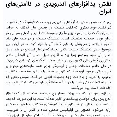
قش بدافزارهای اندرویدی در ناامنی‌های
یران
ی در خصوص نقش بدافزارهای اندرویدی و حملات فیشینگ در کشور ما
یز گفت: مورد دیگری که تقریبا همیشه در چندین سال گذشته به جرات
ی‌توان گفت یکی از مهم‌ترین وقایع و موضاعات امنیتی فضای مجازی در
یران بوده، حملات فیشینگ است. فیشینگ همیشه و در همه جای دنیا
تفاق می‌افتد و نمی‌توان به طور کامل آن را مهار کرد اما در ایران این
وضوع یعنی فیشینگ حساب بانکی بسیار گسترده‌تر است و در ابتدا دلیل
صلی آن نبود رمزدوم پویا بود و اکنون دلیل اصلی آن آلودگی بالای
دافزاری گوشی‌های اندرویدی در ایران است. دادگر بیان کرد: این کمپین‌ها
ر حال حاضر صفحات جعلی و فیشینگی برای همه سایت‌های مهم و پر
اربر ایرانی بوجود آورده‌اند که کاربران هدف را به این صفحه‌ها منتقل و
رغیب به خرید و پرداخت وجه بصورت آنلاین می‌کنند. سپس زمانی که
اربر اطلاعات بانکی خود را در درگاه ساختگی وارد می‌کند فیشرها به این
طلاعات دست پیدا می‌کنند.
و افزود: مواردی که این روزها بسیار رخ می‌دهد استفاده از یک بدافزار
ندرویدی برای خواندن پیامک‌های کاربر هدف است. به این صورت که بعد
ز نصب این بدافزار توسط کاربر که به شیوه‌های مختلفی و با فریب به کاربر
رایه می‌شود. تصویر این اپلیکیشن مخفی شده و کاربر‌ آن را نمی‌بیند.
پس همه پیامک‌های کاربر را دریافت کرده و در اکثر موارد از طریق یک