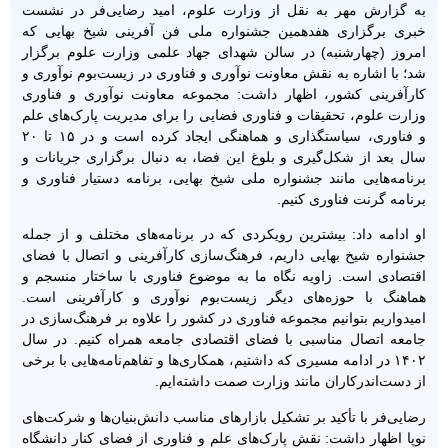
به گزارش مهر به نقل از وزارت علوم، امید رضایی‌فر در نشست
خبری برگزاری هفدهمین جشنواره ملی فن آفرینی شیخ بهایی که
امروز (چهارشنبه) در سالن شهدای جهاد علمی وزارت علوم برگزار
شد؛ با اشاره به نقش معاونت نوآوری و فناوری در زیست‌بوم نوآوری و
کارآفرینی کشور، اظهار داشت: مجموعه معاونت نوآوری و فناوری
وزارت علوم، تحقیقات و فناوری فضایی را برای مدیریت پارک‌های علم
و فناوری، سیاستگذاری و هماهنگی ایجاد کرده است و در ۱۵ تا ۲۰
سال بعد از شکل‌گیری و بلوغ این فضا، به دنبال برگزاری جریانات و
برنامه‌هایی مانند جشنواره ملی شیخ بهایی، برنامه دستیار فناوری و
برنامه گرنت فناوری کنیم.
او ادامه داد: بیشترین رویکردی که در برنامه‌های مختلف و از جمله
جشنواره شیخ بهایی داریم، فرهنگ‌سازی کارآفرینی و اتصال با فضای
اقتصادی است. زاویه نگاه ما به موضوع فناوری با ساختار منسجم و
هماهنگ با حوزه‌های دیگر زیست‌بوم نوآوری و کارآفرینی است.
امیدواریم بتوانیم مجموعه فناوری در کشور را علاوه بر فرهنگ‌سازی در
جامعه اتصال مناسبی با فضای اقتصادی جامعه همراه کنیم. در سال
۱۴۰۲ در ادامه مسیری که داشتیم، همکاری‌ها و تفاهم‌نامه‌هایی با برخی
از دست‌اندرکاران مانند وزارت صمت داشته‌ایم.
رضایی‌فر با تأکید بر تشکیل بازارهای مناسب دانش‌بنیان‌ها و شرکت‌های
نوپا اظهار داشت: نقش پارک‌های علم و فناوری از فضای کنار دانشگاه