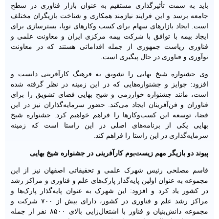
باید به سمت تأثیرگذاری مستقیم به عنوان بازار فناوری در سطح
جامعه برسد و این فرایند نیازمند همکاری و شناخت بازیگران مختلف
است. ایجاد بازارهای سهام برای کسب ‌وکارهای نوپا، بسترسازی برای
ایجاد بیمه‌ با توافق با شرکت بیمه مرکزی ایران و معاونت علمی و
فناوری ریاست جمهوری از جمله اقداماتی هستند که در معاونت
نوآوری و فناوری در حال پیگیری است.
وی جشنواره شیخ بهایی را تشویق به فرهنگ کارآفرینی دانست و
افزود: جوایز و جشنواره‌هایی که در این زمینه در نظر گرفته شده
است، مانند جشنواره خوارزمی و شیخ بهایی‌ فضای تشویق را برای
فناوران و فن‌آفرینان ایجاد می‌کند. حضور سرمایه‌گذاران نیز در این
فضا، توسعه این کسب‌وکارها را فراهم خواهیم کرد. جشنواره شیخ
بهایی یکی از برنامه‌های اصلی در این راستا است که زمینه
سرمایه‌گذاری در این راستا را فراهم کند.
پیوند دو بازیگر مهم زیست‌بوم کارآفرینی در جشنواره شیخ بهایی
قاسم مصلحی رئیس شهرک علمی و تحقیقاتی اصفهان نیز از این
مجموعه به عنوان اولین پایه‌گذار پارک‌های علم و فناوری و مراکز رشد
در کشور یاد کرد و افزود: این شهرک به عنوان پایه‌گذار پارک‌ها و
مراکز رشد علم و فناوری در کشور، دارای بیش از ۷۰۰ شرکت و
مجموعه دانش‌بنیان و فناور با اشتغال‌زایی بالای ۸۵۰۰ نفر از جمله