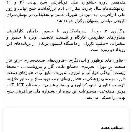
هفدهمین دوره جشنواره ملی فن‌آفرینی شیخ بهایی ۲۰ و ۲۱
اردیبهشت‌ماه سال جاری، مقارن با ایام بزرگداشت شیخ بهایی و روز
ملی کارآفرینی، به میزبانی شهرک علمی و تحقیقاتی در مهمان‌سرای
تاریخی عباسی اصفهان برگزار خواهد شد.
برگزاری ۲ رویداد سرمایه‌گذاری با حضور حامیان کارآفرینی
صندوق‌های خطرپذیر، کارگاه و نشست تخصصی ویژه با حضور و
سخنرانی «فیلیپ کاررا» از دانشگاه لیسبون پرتغال از برنامه‌های این
رویداد دو روزه است.
«فناوری‌های نوظهور و آینده‌نگر»، «فناوری‌های صنعت‌ساز»، «رفع نیاز
صنعت در دوران تحریم»، «صنایع نفت، گاز و پتروشیمی»، «محیط
زیست، آلودگی هوا، آب و انرژی، مدیریت منابع آب»، «نیازهای صنعت
دارو، مهندسی پزشکی»، «فناوری‌های نرم، هویت‌ساز و صنایع خلاق»،
«زیست فناوری، نانو، کشاورزی و صنایع غذایی» و «صنایع IT، ICT و
هوش مصنوعی» موضوعات این دوره از جشنواره ملی فن‌آفرینی شیخ
بهایی را تشکیل می‌دهد.
منتخب هفته