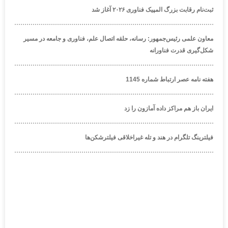
ثبت‌نام رقابت بزرگ المپیک فناوری ۲۰۲۶ آغاز شد
معاون علمی رئیس‌جمهور: رسانه، حلقه اتصال علم، فناوری و جامعه در مسیر
شکل‌گیری قدرت فناورانه
هفته نامه عصر ارتباط شماره 1145
ایران باز هم مراکز داده آمازون را زد
فیلترینگ تلگرام در هند و تله غیراخلاقی فیلترشکن‌ها