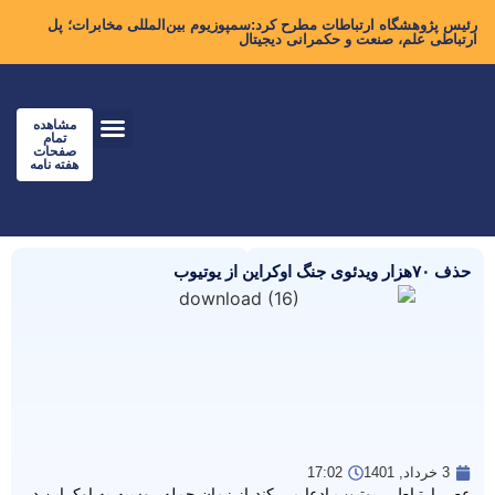
رئیس پژوهشگاه ارتباطات مطرح کرد:سمپوزیوم بین‌المللی مخابرات؛ پل
ارتباطی علم، صنعت و حکمرانی دیجیتال
مشاهده
تمام
صفحات
هفته نامه
حذف ۷۰هزار ویدئوی جنگ اوکراین از یوتیوب
3 خرداد, 1401
17:02
عصر ارتباط – یوتیوب ادعا می کند از زمان حمله روسیه به اوکراین در