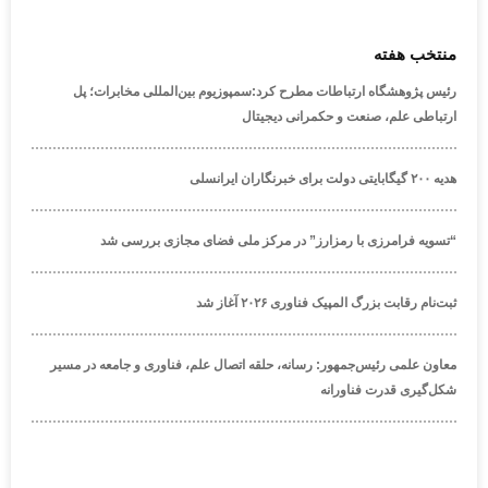
منتخب هفته
رئیس پژوهشگاه ارتباطات مطرح کرد:سمپوزیوم بین‌المللی مخابرات؛ پل
ارتباطی علم، صنعت و حکمرانی دیجیتال
هدیه ۲۰۰ گیگابایتی دولت برای خبرنگاران ایرانسلی
“تسویه فرامرزی با رمزارز” در مرکز ملی فضای مجازی بررسی شد
ثبت‌نام رقابت بزرگ المپیک فناوری ۲۰۲۶ آغاز شد
معاون علمی رئیس‌جمهور: رسانه، حلقه اتصال علم، فناوری و جامعه در مسیر
شکل‌گیری قدرت فناورانه