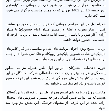
به مناسبت فرارسیدن عید سعید غدیر خم، در مهمانی ۱۰ کیلومتری
روز جمعه 16 تیر 1402 تهران که به همین مناسبت برگزار می شود،
مشارکت دارد.
همراه اول در این مراسم مهمانی که قرار است از حدود دو ساعت
قبل از نماز مغرب و عشاء در مسیر میدان امام حسین(ع) تا میدان
آزادی آغاز شود و تا پاسی از شب ادامه داشته باشد، با برپایی غرفه ای
اختصاصی حضور خواهد داشت.
برپایی استیج ویژه اجرای برنامه های شاد و مناسبتی در کنار کانترهای
«اپلیکیشن شاد»، «سوپر اپلیکیشن روبیکا» و «آکادمی همراه» از جمله
برنامه های غرفه همراه اول در این روز خواهد بود.
حوزه «خدمات مشترکان» اپراتور اول تلفن همراه نیز به منظور
پاسخگویی هر چه بهتر و رفع مشکلات احتمالی شرکت کنندگان در این
رویداد، در کنار بخش های فرهنگی تدارک دیده شده این غرفه حضور
خواهد داشت و پذیرای متقاضیان خواهد بود.
مخاطبان ویژه برنامه های استیج همراه اول نیز از کودکان تا بزرگسالان
هستند که می توانند ضمن آشنایی هر چه بیشتر با سرویس های دیجیتال
ارائه شده در این غرفه، از محتوای فرهنگی این بخش نیز بهره مند
شوند.