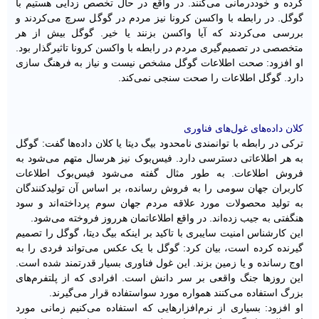
کرده و خوددرمانی می‌کنند. در واقع در حال تخصص زدایی هستیم با
گوگل. در رابطه با واکسن کرونا نیز مردم در گوگل سرچ می‌کردند و
بررسی می‌کردند که آیا واکسن بزنند یا خیر. گوگل بیش از هر
متخصصی در تصمیم‌گیری مردم در رابطه با واکسن کرونا تاثیرگذار بود.
او افزود: صحت اطلاعات گوگل مشخص نیست و نیاز به فرهنگ سازی
دارد. گوگل اطلاعات را صحت سنجی نمی‌کند.
کلان داده‌های غول‌های فناوری
ترکی در رابطه با توانمندی نامحدود بیگ دیتا یا کلان داده‌ها گفت: گوگل
به هر اطلاعاتی دسترسی دارد. فیس‌بوک نیز هرسال متهم می‌شود به
فروش اطلاعات. به طور مثال گفته می‌شود فیس‌بوک اطلاعات
کاربران جهان سومی ‌را به فروش رسانده، بر اساس آن تولیدکنندگان
به تولید محصولات مورد علاقه مردم جهان سوم پرداخته‌اند و سود
هنگفتی به جیب زده‌اند. در واقع اطلاعاتمان هرروز فروخته می‌شود.
این کارشناس امنیت سایبری با تاکید بر اینکه بیگ دیتا، گوگل را تصمیم
گیرنده کرده است، بیان کرد: گوگل با یک عکس می‌تواند فردی را به
اوج رسانده و یا زمین بزند. این غول فناوری بسیار قدرتمند شده است.
این روزها جنگ واقعی بر سر دانش است. افرادی که از پلتفرم‌های
بزرگ استفاده می‌کنند همواره مورد سواستفاده قرار می‌گیرند.
او افزود: بسیاری از نرم‌افزارهایی که استفاده می‌کنیم زمانی مورد