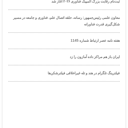
ثبت‌نام رقابت بزرگ المپیک فناوری ۲۰۲۶ آغاز شد
معاون علمی رئیس‌جمهور: رسانه، حلقه اتصال علم، فناوری و جامعه در مسیر
شکل‌گیری قدرت فناورانه
هفته نامه عصر ارتباط شماره 1145
ایران باز هم مراکز داده آمازون را زد
فیلترینگ تلگرام در هند و تله غیراخلاقی فیلترشکن‌ها