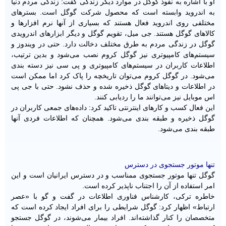
او با اشاره به نفوذ گوگل در موارد دیگر زندگی گفت: زندگی مردم دنیا
به اندروید وابسته است که محصول شرکت گوگل است. بسترهای
مختلفی روی اندروید فعال هستند که بسیاری از آنها نرم افزارها و
کالاهای گوگل هستند. جی میل، تقویم گوگل و دیگر ابزارهای اندرویدی
گوگل در زندگی مردم به طرق مختلف دخالت دارد. حتی در ویندوز و
سیستم‌های کامپیوتری نیز گوگل کروم نصب می‌شود و بدین ترتیب،
اطلاعات کاربران در سیستم‌های کامپیوتری و پی سی نیز دسته بندی
می‌شود. در گوگل کروم می‌توان تاریخچه را پاک کرد اما ممکن است
در اطلاعات و دیتاهای گوگل ذخیره شده و حذف نشود. حتی با جی پی
اس موبایل نیز می‌توانند ما را ردیابی کنند.
این فعال کسب و کارهای اینترنتی تاکید کرد: داده‌های جمعی کاربران در
گوگل ذخیره و طبقه بندی می‌شود. همچنان که اطلاعات فردی آنها
طبقه بندی می‌شود.
تنها موتور جستجوی در دسترس
گوگل تنها موتور جستجوی ممناسب و در دسترس ایرانیان است و این
امر استفاده از آن را اجتناب ناپذیر کرده است.
خاطره ترکی، کارشناس فناوری اطلاعات در گفت و گو با «عصر
ارتباط» اظهار کرد: گوگل شرایطی را برای افراد ایجاد کرده است که
متخصصان را کنار گذاشته‌اند. افراد بیمار می‌شوند، در گوگل جستجو