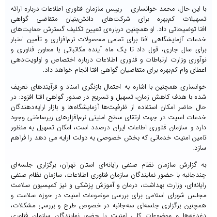
با این حال، محمد خوانساری – رییس سازمان فناوری اطلاعات درباره ارائه
تسهیلات کم‌‏بهره برای شرکت‏‌های دانش‌‏بنیان متقاضی گواهی
افتا توضیحاتی داد. او همچنین درباره‌ی تعیین تکلیف گسترش حمایت‏‌های
خدمات آزمایشگاهی افتا برای تمامی محصولات نرم‏‌افزاری و تأمین اعتبار
برای سال جاری، قول داد تا یک ماه آینده مکاتباتی با معاون فناوری و
نوآوری وزارت ارتباطات و فناوری اطلاعات درباره اختصاص و اولویت‌‏دهی
اعطای وام کم‌‏بهره برای متقاضیان گواهی افتا انجام خواهد داد.
خوانساری همچنین با اشاره به احتمال بازنگری اسناد و فرآیندهای تعریف
شده با هدف کاهش زمان، تسهیل و تسریع در صدور گواهی افتا افزود: در
حال حاضر امکان استفاده از ظرفیت‌ها آزمایشگاه‌ها و بازار ارایه‌دهندگان
خدمات امنیت در جهت ارتقای سطح امنیتی نرم‌افزارهای زیرساختی وجود
دارد و سازمان فناوری اطاعات ایران درصدد است، امکان تسهیل به منظور
تامین امنیت خدماتی که بخش خصوصی به دولت ارایه می دهد را فراهم
سازد.
به گزارش سازمان نظام صنفی رایانه‌ای استان تهران، برگزاری جلسه‌ای
چندجانبه با حضور نمایندگان سازمان فناوری اطلاعات، سازمان نظام صنفی
رایانه‌ای، وزارت بهداشت، درمان و آموزش پزشکی و نیز کمیسیون سلامت
مجلس شورای اسلامی برای بررسی موضوعات امنیت در حوزه سلامت و
همچنین برگزاری جلسه‌ای سه‌‏جانبه در خصوص طرح و بررسی مشکلات،
دغدغه‌‏ها و موضوعات کلی امنیت با حضور نمایندگان سازمان فناوری