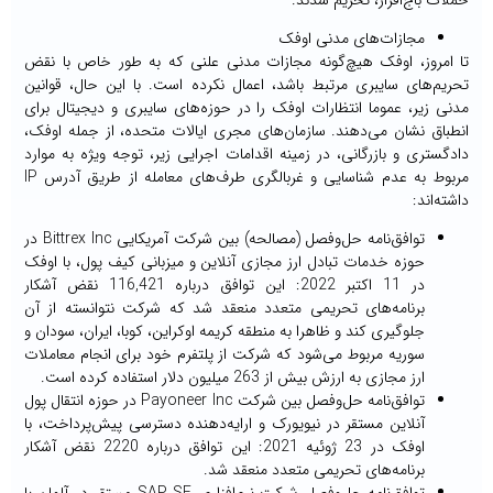
مجازات‌های مدنی اوفک
تا امروز، اوفک هیچ‌گونه مجازات مدنی علنی که به طور خاص با نقض
تحریم‌های سایبری مرتبط باشد، اعمال نکرده است. با این حال، قوانین
مدنی زیر، عموما انتظارات اوفک را در حوزه‌های سایبری و دیجیتال برای
انطباق نشان می‌دهند. سازمان‌های مجری ایالات متحده، از جمله اوفک،
دادگستری و بازرگانی، در زمینه اقدامات اجرایی زیر، توجه ویژه‌ به موارد
مربوط به عدم شناسایی و غربالگری طرف‌های معامله از طریق آدرس IP
داشته‌اند:
توافق‌نامه حل‌وفصل (مصالحه) بین شرکت آمریکایی Bittrex Inc در
حوزه خدمات تبادل ارز مجازی آنلاین و میزبانی کیف پول، با اوفک
در 11 اکتبر 2022: این توافق درباره 116,421 نقض آشکار
برنامه‌های تحریمی متعدد منعقد شد که شرکت نتوانسته از آن
جلوگیری کند و ظاهرا به منطقه کریمه اوکراین، کوبا، ایران، سودان و
سوریه مربوط می‌شود که شرکت از پلتفرم خود برای انجام معاملات
ارز مجازی به ارزش بیش از 263 میلیون دلار استفاده کرده است.
توافق‌نامه حل‌وفصل بین شرکت Payoneer Inc در حوزه انتقال پول
آنلاین مستقر در نیویورک و ارایه‌دهنده دسترسی پیش‌پرداخت، با
اوفک در 23 ژوئیه 2021: این توافق درباره 2220 نقض آشکار
برنامه‌های تحریمی متعدد منعقد شد.