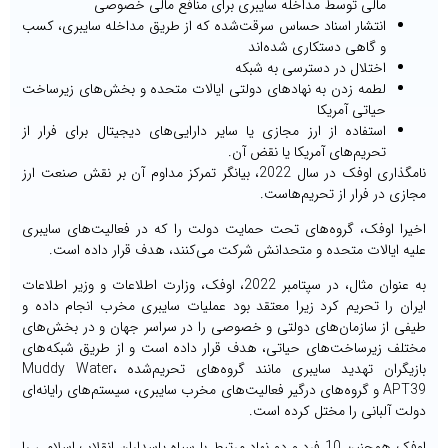
مالی توسط مداخله سایبری برای منافع مالی خصوصی
انتشار اسناد حساس سرقت‌شده که از طریق مداخله سایبری، کسب
و گاهی دستکاری شده‌اند
اختلال در دسترسی به شبکه
لطمه زدن به نهادهای دولتی ایالات متحده و بخش‌های زیرساخت
حیاتی آمریکا
استفاده از ارز مجازی یا سایر دارایی‌های دیجیتال برای فرار از
تحریم‌های آمریکا یا نقض آن.
نامگذاری اوفک در سال 2022، بیانگر تمرکز مداوم آن بر نقش صنعت ارز
مجازی در فرار از تحریم‌هاست.
اخیرا اوفک، گروه‌های تحت حمایت دولت را که در فعالیت‌های سایبری
علیه ایالات متحده و متحدانش شرکت می‌کنند، هدف قرار داده است.
به عنوان مثال، در سپتامبر 2022، اوفک، وزارت اطلاعات و وزیر اطلاعات
ایران را تحریم کرد زیرا معتقد بود عملیات سایبری مخرب انجام داده و
طیفی از سازمان‌های دولتی و خصوصی را در سراسر جهان و در بخش‌های
مختلف زیرساخت‌های حیاتی، هدف قرار داده است و از طریق شبکه‌های
بازیگران تهدید سایبری مانند گروه‌های تحریم‌شده Muddy Water،
APT39 و گروه‌های درگیر فعالیت‌های مخرب سایبری، سیستم‌های رایانه‌ای
دولت آلبانی را مختل کرده است.
اوفک همچنین 10 فرد و دو نهاد مرتبط با سپاه پاسداران انقلاب اسلامی را