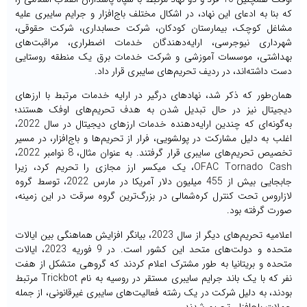
که بنا به ادعای این نهاد، در اشکال مختلف باج‌افزار و جرایم سایبری علیه
مشاغل کوچک، بیمارستان کودکان، شرکت حسابداری، شرکت حقوقی،
شهرداری نیوجرسی، ارایه‌دهندگان خدمات اضطراری، مراقبت‌های
بهداشتی، موسسات آموزشی و شرکت خدمات برق یک منطقه روستایی
دست داشته‌اند، در ردیف تحریم‌های سایبری قرار داد.
همان‌طور که ذکر شد، نهادهای درگیر در ارایه خدمات مرتبط با ارزهای
دیجیتال نیز در حال تبدیل شدن به هدف تحریم‌های اوفک هستند؛
به‌گونه‌ای که چندین ارایه‌دهنده خدمات ارزهای دیجیتال در سال 2022،
اغلب به دلیل مشارکت در پولشویی، فرار از تحریم‌ها و باج‌افزار، در مسیر
تخصیص تحریم‌های سایبری قرار گرفتند. به عنوان مثال، 8 نوامبر 2022،
OFAC Tornado Cash، یک میکسر ارز مجازی را تحریم کرد، زیرا
جابجایی بیش از 455 میلیون دلار آمریکا در مارس 2022، توسط گروه
لازاروس تحت کنترل کره‌شمالی در بزرگ‌ترین گروه سرقت در این زمینه،
صورت گرفته بود.
اعلامیه تحریم‌های دیگر از سال 2023، بیانگر افزایش هماهنگی بین ایالات
متحده و دولت‌های متحد این کشور است. در 9 فوریه 2023، ایالات
متحده و بریتانیا به طور مشترک اعلام کردند که گروهی متشکل از هفت
نفر که با یک باند جرایم سایبری مستقر در روسیه به نام Trickbot مرتبط
بودند، به دلیل شرکت در یک رشته فعالیت‌های سایبری غیرقانونی، از جمله
حملات باج‌افزار، تحریم شدند.