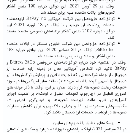
توافق‌نامه حل‌وفصل شرکت نرم‌افزاری SAP SE مستقر در آلمان با
اوفک در 29 آوریل 2021: این توافق درباره 190 نقض آشکار
تحریم‌های ایالات متحده علیه ایران منعقد شد.
توافق‌نامه حل‌وفصل بین شرکت آمریکایی BitPay Inc، ارایه‌دهنده
خدمات پرداخت ارز دیجیتال با اوفک در 18 فوریه 2021: این
توافق، درباره 2102 نقض آشکار برنامه‌های تحریمی متعدد منعقد
شد.
توافق‌نامه حل‌وفصل بین شرکت فناوری مستقر در ایالات متحده
BitGo Incبا اوفک در 30 دسامبر 2020: این توافق درباره 183
نقض آشکار برنامه‌های تحریمی متعدد منعقد شد.
اوفک در اطلاعیه‌ خود درباره توافق‌نامه‌های حل‌وفصل Bittrex، BitGo و
BitPay تاکید کرد اشخاص آمریکایی فعال در زمینه ارایه خدمات ارز
دیجیتال، از جمله شرکت‌هایی که تجارت آنلاین یا پردازش تراکنش‌ها با ارز
دیجیتال را تسهیل کرده یا انجام می‌‌دهند)، مانند سایر آمریکایی‌ها در حوزه
«تعهدات رعایت تحریم‌ها» قرار دارند. علاوه بر این، اوفک با ذکر مولفه‌های
ضروری انطباق در «چارچوب تعهدات انطباق با اوفک»، بر اهمیت اجرای
کنترل‌های فنی، مانند فهرست تحریم‌ها و غربال‌گری آدرس IP،
مکانیسم‌های مسدودسازی IP و ردیابی بلاک‌چین، برای کاهش خطرات
تحریم‌ها در ارتباط با خدمات ارز دیجیتال تاکید کرد.
ریسک‌های انطباق با تحریم‌های سایبری
در 21 سپتامبر 2021، اوفک، راهنمای به‌روزشده درباره ریسک‌های احتمالی