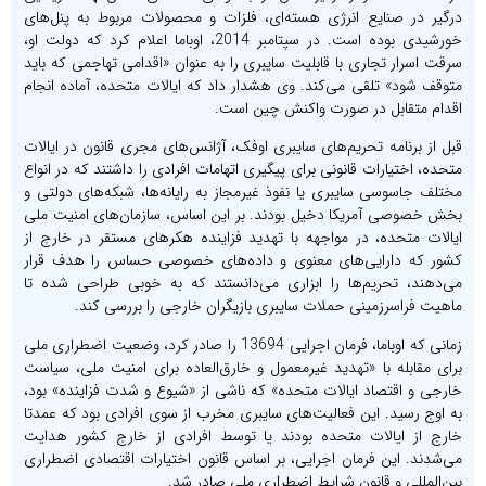
درگیر در صنایع انرژی هسته‌ای، فلزات و محصولات مربوط به پنل‌های
خورشیدی بوده است. در سپتامبر 2014، اوباما اعلام کرد که دولت او،
سرقت اسرار تجاری با قابلیت سایبری را به عنوان «اقدامی تهاجمی که باید
متوقف شود» تلقی می‌کند. وی هشدار داد که ایالات متحده، آماده انجام
اقدام متقابل در صورت واکنش چین است.
قبل از برنامه تحریم‌های سایبری اوفک، آژانس‌های مجری قانون در ایالات
متحده، اختیارات قانونی برای پیگیری اتهامات افرادی را داشتند که در انواع
مختلف جاسوسی سایبری یا نفوذ غیرمجاز به رایانه‌ها، شبکه‌های دولتی و
بخش خصوصی آمریکا دخیل بودند. بر این اساس، سازمان‌های امنیت ملی
ایالات متحده، در مواجهه با تهدید فزاینده‌ هکرهای مستقر در خارج از
کشور که دارایی‌های معنوی و داده‌های خصوصی حساس را هدف قرار
می‌دهند، تحریم‌ها را ابزاری می‌دانستند که به خوبی طراحی شده تا
ماهیت فراسرزمینی حملات سایبری بازیگران خارجی را بررسی کند.
زمانی که اوباما، فرمان اجرایی 13694 را صادر کرد، وضعیت اضطراری ملی
برای مقابله با «تهدید غیرمعمول و خارق‌العاده برای امنیت ملی، سیاست
خارجی و اقتصاد ایالات متحده» که ناشی از «شیوع و شدت فزاینده» بود،
به اوج رسید. این فعالیت‌های سایبری مخرب از سوی افرادی بود که عمدتا
خارج از ایالات متحده بودند یا توسط افرادی از خارج کشور هدایت
می‌شدند. این فرمان اجرایی، بر اساس قانون اختیارات اقتصادی اضطراری
بین‌المللی و قانون شرایط اضطراری ملی صادر شد.