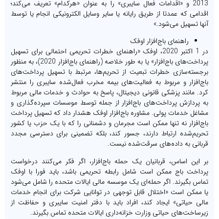
2013 و «اقدامات فعال سایبری» را به عنوان «هرکدام» تعریف می‌کند؛
اقدامی که عمدتا از طریق رایانه یا سایر وسایل الکترونیکی انجام یا توسط
آنها تسهیل می‌شود.»
راهنمای باج‌افزار اوفک
در 1 اکتبر 2020، اوفک «راهنمای خطرات تحریمی احتمالی برای تسهیل
پرداخت‌های باج‌افزار» یا به طور خلاصه (راهنمای باج‌افزار 2020)، به منظور
برجسته‌سازی خطرات تبعیت از تحریم‌ها، مرتبط با تسهیل پرداخت‌های
باج‌افزار و مربوط به فعالیت‌های بیمه مخرب فعال‌شده سایبری را منتشر
کرد. مانند پزشکی قانونی دیجیتال، پاسخ به حوادث و خدمات مالی مربوط
به پردازش پرداخت‌های باج‌افزار از جمله توسط موسسات سپرده‌گذاری و
مشاغل خدمات پولی. مشاوره باج‌افزار اوفک هشدار داد که تسهیل پرداخت
باج‌افزار نه تنها ممکن است مجرمان و دشمنانی را که با یک حزب یا کشور
تحریم‌شده ارتباط دارند، جسور کند، بلکه تضمینی برای دسترسی مجدد
قربانی به داده‌های سرقت‌شده نیست.
بر این اساس، قربانیان یک حمله باج‌افزار، اگر فکر می‌کنند درخواست
پرداخت باج ممکن است شامل رابطه تحریمی باشد، باید فورا با اوفک
تماس بگیرند. اگر حمله‌ای یک موسسه مالی ایالات متحده را شامل می‌شود
یا ممکن است «اختلال قابل توجهی در توانایی شرکت برای انجام خدمات
مالی حیاتی» ایجاد کند، افراد باید با دفتر امنیت سایبری و حفاظت از
زیرساخت‌های حیاتی وزارت خزانه‌داری ایالات متحده تماس بگیرند.