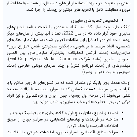
مبتنی بر اینترنت در حوزه استفاده از ارزهای دیجیتال، از همه طرف‌ها انتظار
می‌رود مطابقت کامل با تحریم‌های مبتنی بر ریسک را اجرا کنند.
تخصیص تحریم‌های سایبری
اوفک طی چند سال گذشته، افراد متعددی را تحت برنامه تحریم‌های
سایبری خود قرار داده که در سال 2022، تعداد آنها بیش از سال‌های دیگر
بوده است. افرادی که ذیل این مقامات تعیین شده‌اند، عبارتند از: هکرهای
شخصی، افراد مرتبط با پولشویی، بازیگران غیردولتی شامل «مزارع ترول»
سازمان‌یافته (مانند آژانس تحقیقات اینترنتی)، سازمان‌های بین المللی
مجرمان سایبری (مانند شرکت Evil Corp Hydra Market, Garantex)،
میکسرهای ارز (مانند تورنادو کش) و چند سازمان دولتی خارجی (مانند
سرویس امنیت فدرال روسیه).
اوفک عمدتا روی بازیگرانی متمرکز شده که در کشورهای خارجی ساکن یا با
افراد خارجی مرتبط هستند؛ کسانی که به عنوان متخاصم با ایالات متحده
تلقی می‌شوند (در درجه اول روسیه، چین، ایران و کره‌شمالی) و نیز افراد
درگیر در برخی فعالیت‌های مخرب سایبری، شامل موارد زیر:
توسعه و توزیع بدافزار، باج‌افزار و کلاهبرداری‌های فیشینگ و جعل
مداخله در فرایندها و نهادهای انتخاباتی در سراسر جهان از طریق
اطلاعات نادرست یا هک کردن
سرقت منابع اقتصادی، اسرار تجاری، اطلاعات هویتی یا اطلاعات