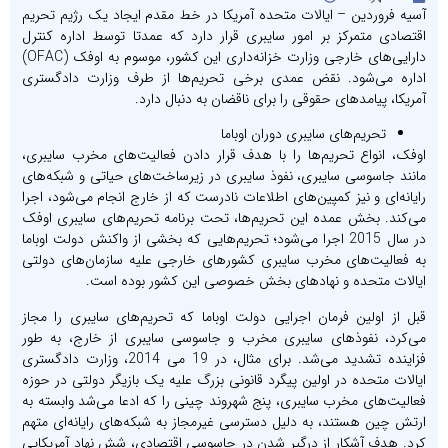
آسیه فروردین – ایالات متحده آمریکا در خط مقدم ایجاد یک رژیم تحریم
اقتصادی متمرکز بر امور سایبری قرار دارد که عمدتا توسط اداره کنترل
دارایی‌های خارجی وزارت خزانه‌داری این کشور، موسوم به اوفک (OFAC)
اداره می‌شود. نقض عمدی برخی تحریم‌ها از طرف وزارت دادگستری
آمریکا، پیامدهای حقوقی را برای ناقضان به دنبال دارد.
تحریم‌های سایبری دوران اوباما
اوفک، انواع تحریم‌ها را با هدف قرار دادن فعالیت‌های مخرب سایبری،
مانند جاسوسی سایبری، نفوذ سایبری در زیرساخت‌های حیاتی و شبکه‌های
رایانه‌ای و نیز کمپین‌های اطلاعات نادرست که از خارج انجام می‌شود، اجرا
می‌کند. بخش عمده این تحریم‌ها، تحت برنامه تحریم‌های سایبری اوفک
در سال 2015 اجرا می‌شود؛ تحریم‌هایی که بخشی از واکنش دولت اوباما
به فعالیت‌های مخرب سایبری کشورهای خارجی علیه سازمان‌های دولتی
ایالات متحده و نهادهای بخش خصوصی این کشور بوده است.
قبل از اولین فرمان اجرایی دولت اوباما که تحریم‌های سایبری را مجاز
می‌کرد، نفوذهای سایبری مخرب و جاسوسی سایبری از خارج، به طور
فزاینده تشدید می‌شد. برای مثال، در 19 می 2014، وزارت دادگستری
ایالات متحده در اولین پیگرد قانونی بزرگ علیه یک بازیگر دولتی در حوزه
فعالیت‌های مخرب سایبری، پنج شهروند چینی را که ادعا می‌شد وابسته به
ارتش چین هستند، به دلیل دسترسی غیرمجاز به شبکه‌های رایانه‌ای متهم
کرد. هدف آشکار از درگیر شدن در جاسوسی اقتصادی، شش نهاد آمریکایی