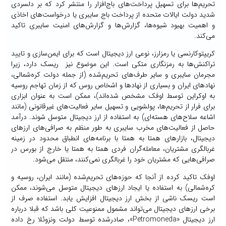
تحریم‌ها برای تسهیل پرداخت‌های باج‌افزار را منتشر کرد که بر دلسردی
شدید دولت ایالات متحده از پرداخت باج سایبری یا درخواست‌های اخاذی
و اهمیت بهبود شیوه‌ها، گزارش‌ها و گزارش‌های امنیت سایبری تاکید
می‌کند.
کریپتوکارنسی یا رمزارز، نوعی ارز دیجیتال است که برای ایمن‌سازی و تایید
تراکنش‌ها به رمزنگاری متکی است. این موضوع نیز ریسک دارد، زیرا
مجرمان سایبری و سایر طرف‌های تحریم‌شده (از جمله دولت کره‌شمالی،
نهادهای ایران و بسیاری از نهادها و اشخاص روس که از زمان تهاجم روسیه
به اوکراین توسط اوفک مشخص شده‌اند)، ممکن است به عنوان ابزاری
برای فرار از تحریم‌ها، پولشویی و تسهیل سایر فعالیت‌های غیرقانونی (مانند
اشاعه سلاح‌های هسته‌ای) به استفاده از ارز دیجیتال متوسل شوند. درآمد
حاصل از فعالیت‌های مخرب سایبری به طور منظم به صرافی‌های ارزهای
دیجیتال، بازارهای همتا به همتا با برنامه‌های انطباق محدود در زمینه
غربالگری مشتریان، معامله‌گران فردی همتا به همتا یا خارج از بورس در
صرافی‌هایی که مشتریان خود را غربالگری نمی‌کنند، منتقل می‌شود.
اوفک تاکید کرده از آنجا که حوزه‌های تحریم‌شده (مانند ایران، روسیه و
کره‌شمالی) به استفاده یا ایجاد ارزهای دیجیتال متوسل می‌شوند، ممکن
است ریسک ناشی از بخش ارز دیجیتال افزایش یابد. استفاده صرف از
برخی ارزهای دیجیتال می‌تواند مشمول ممنوعیت کلی باشد که قبلا درباره
ارز دیجیتال «Petromoneda»، صادرشده توسط دولت ونزوئلا رخ داده