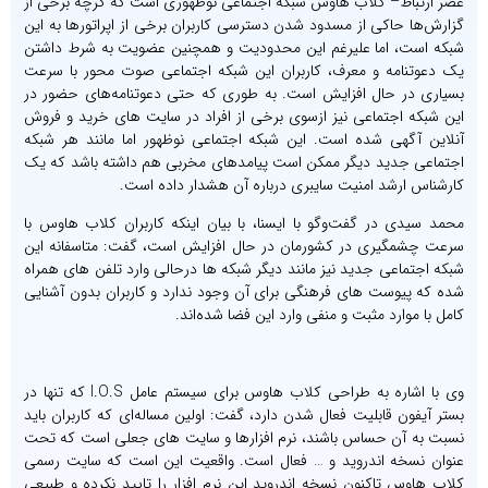
عصر ارتباط– کلاب هاوس شبکه اجتماعی نوظهوری است که گرچه برخی از
گزارش‌ها حاکی از مسدود شدن دسترسی کاربران برخی از اپراتورها به این
شبکه است، اما علیرغم این محدودیت و همچنین عضویت به شرط داشتن
یک دعوتنامه و معرف، کاربران این شبکه اجتماعی صوت محور با سرعت
بسیاری در حال افزایش است. به طوری که حتی دعوتنامه‌های حضور در
این شبکه اجتماعی نیز ازسوی برخی از افراد در سایت های خرید و فروش
آنلاین آگهی شده است. این شبکه اجتماعی نوظهور اما مانند هر شبکه
اجتماعی جدید دیگر ممکن است پیامدهای مخربی هم داشته باشد که یک
کارشناس ارشد امنیت سایبری درباره آن هشدار داده است.
محمد سیدی در گفت‌وگو با ایسنا، با بیان اینکه کاربران کلاب هاوس با
سرعت چشمگیری در کشورمان در حال افزایش است، گفت: متاسفانه این
شبکه اجتماعی جدید نیز مانند دیگر شبکه ها درحالی وارد تلفن های همراه
شده که پیوست های فرهنگی برای آن وجود ندارد و کاربران بدون آشنایی
کامل با موارد مثبت و منفی وارد این فضا شده‌اند.
وی با اشاره به طراحی کلاب هاوس برای سیستم عامل I.O.S که تنها در
بستر آیفون قابلیت فعال شدن دارد، گفت: اولین مساله‌ای که کاربران باید
نسبت به آن حساس باشند، نرم افزارها و سایت های جعلی است که تحت
عنوان نسخه اندروید و … فعال است. واقعیت این است که سایت رسمی
کلاب هاوس تاکنون نسخه اندروید این نرم افزار را تایید نکرده و طبیعی