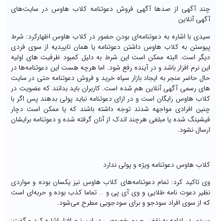
چند آگهی از صدها آگهی فروش دعوتنامه کلاب هاوس در سایت‌های
آگهی آنلاین
سیدی با اشاره به دعوتنامه‌ای بودن حضور در کلاب هاوس اظهارکرد: شرط
پیوستن به کلاب هاوس داشتن دعوتنامه یا همان تاییدیه از سوی فردی
دیگر است. البته ممکن است این شرط به دلیل کمبود ظرفیت های اولیه
این نرم افزار باشد و در آینده رفع شود. اما هرچه هست این دعوتنامه‌ها در
حال حاضر منجر به ایجاد بازار سیاه خرید و فروش دعوتنامه حتی در سایت
های رسمی آگهی آنلاین هم شده است. کاربران باید بدانند که عضویت در
کلاب هاوس رایگان است و در ازای دعوتنامه نباید پولی بدهند پس اگر با
چنین افرادی مواجهه شدند توجه داشته باشند که یا ممکن است دچار
فیشینگ شده یا مبلغی هرچند اندک از آنان گرفته شده و دعوتنامه برایشان
ارسال نشود.
کلاب هاوس دعوتنامه ویژه و پولی ندارد
وی تاکید کرد: تمام دعوتنامه‌های کلاب هاوس نیز یکسان بوده و مواردی
نظیر دعوت نامه طلایی و وی آی پی و … تماما کذب بوده و حربه‌ای است
که از سوی افراد سودجو و برای سودجویی مطرح می‌شود.
سیدی در ادامه به نقض حریم خصوصی در این نرم افزار اشاره کرد و گفت: