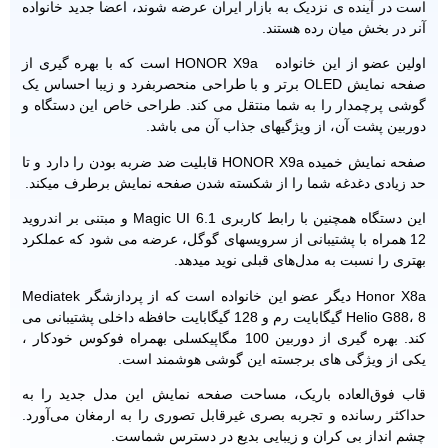
است در آینده ی نزدیک به بازار ایران عرضه شوند، اعضا جدید خانواده
آنر در بخش میان رده هستند.
اولین عضو از این خانواده HONOR X9a است که با بهره گیری از
صفحه نمایش OLED برتر و با طراحی منحصربفرد و زیبا احساس یک
گوشی پرچمدار را به شما منتقل می کند. طراحی خاص این دستگاه و
دوربین پشت آن، از ویژگیهای جذاب آن می باشد.
صفحه نمایش خمیده HONOR X9a قابلیت ضد ضربه بودن را دارد و تا
حد زیادی دغدغه شما را از شکسته شدن صفحه نمایش برطرف میکند.
این دستگاه همچنین با رابط کاربری Magic UI 6.1 و مبتنی بر اندروید
12 همراه با پشتیبانی از سرویسهای گوگل، عرضه می شود که عملکرد
بهتری را نسبت به مدل‌های قبلی نوید میدهد.
Honor X8a دیگر عضو این خانواده است که از پردازشگر Mediatek
Helio G88، 8 گیگابایت رم و 128 گیگابایت حافظه داخلی پشتیبانی می
کند. بهره گیری از دوربین 100 مگاپیکسلی بهمراه فوکوس خودکار ،
یکی از ویژگی های برجسته این گوشی هوشمند است.
قاب فوق‌العاده باریک، مساحت صفحه نمایش این مدل جدید را به
حداکثر رسانده و تجربه بصری غیرقابل تصوری را به ارمغان می‌آورد.
چشم انداز بی کران و زیبایی بدیع در دسترس شماست.