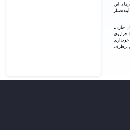
رهای این
ینده‌ساز
ل جاری،
 فراروی
خریداری
ش برطرف