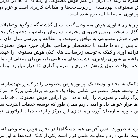
معاون علمی، فناوری و اقتصاد دانش‌بنیان رییس‌جمهوری با اشاره به رت
وش مصنوعی، بهره‌مندی از زیرساخت‌ها و امکانات کاربری است و عزم دو
اپراتوری به مخاطبان، جزم شده است.
 و راهبری فناوری هوش مصنوعی گفت: سال گذشته گفت‌و‌گوها و تعاملات
ذار از شخص رییس جمهوری محترم تا سازمان برنامه و بودجه و دیگر بخش
وزه هوش مصنوعی به توافق رسیدند. با مطالعه و بررسی مدل های م
پس از ده ها جلسه با متخصصان و صاحب نظران حوزه هوش مصنوعی 
فراهم آوری و کمک به توسعه زیرساخت های کلان هوش مصنوعی را عهده‌د
 اعضای شورای راهبری، نشست‌های مختلفی با بخش‌های مختلف از جمل
نوآوری و شکوفایی و صندوق توسعه ملی برگزار شد تا در نهایت، ایجاد صندوق پژوهش فناوری با 
 کمک به ایجاد و توسعه یک اپراتور هوش مصنوعی را در کشور عهده‌دار 
ای توسعه هوش مصنوعی شامل ایجاد یک «مزرعه پردازشی بزرگ»، مراکز 
 بزرگ زبانی و تصویری را ارائه بدهد. این اپراتور هوش مصنوعی، خدمات
ادها قرار خواهد داد و امید داریم همان طور که توسعه خدمات اینترنت ن
حوزه به ارمغان آورد، راه اندازی این مرکز و ارائه خدمات اپراتوری بتوا
اشاره به ضرورت نقش آفرینی همه دستگاه‌ها در تحول هوش مصنوعی کشو
ت علمی دارد و معاونت علمی قرار است یکی از کمک کننده‌ها به این مر