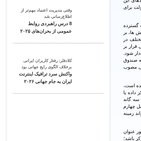
به 17 ایران در علم هوش مصنوعی و رتبه 70 تا 80 در کاربردهای این
لت برای
وقتی مدیریت اعتماد مهم‌تر از
اطلاع‌رسانی شد
8 درس راهبردی روابط
 گسترده
عمومی از بحران‌های ۲۰۲۵
 ها، بر
ختلف در
قرار بر
ار شود.
ه صندوق
کلادفلر: رفتار کاربران ایرانی
سرمایه‌گذاری 10 هزار میلیارد تومانی مصوب
برخلاف الگوی رایج جهانی بود
واکنش سرد ترافیک اینترنت
ایران به جام جهانی ۲۰۲۶
شده است،
داده یا
 سه گانه
سل چهارم
ند زمینه
ر عنوان
کز باشد؛