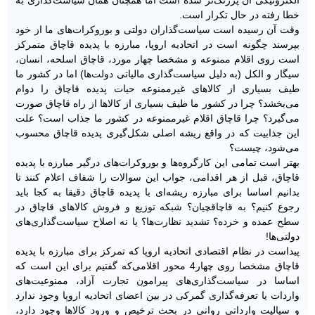
الکترونیکی آن پررنگ‌تر شده است اما همچنان همان سیاست‌گذاری به
خطا رفته در حال تکرار است.
وقت آن رسیده است سیاست‌گذاران دولتی و بوروکرات‌های ما از خود
بپرسند چگونه است در اتحادیه اروپا، مبارزه با پدیده قاچاق متمرکز
است روی اقلام ممنوعه و مشخصا چهار مورد، قاچاق اسلحه، انسان،
سیگار و الکل (به دلیل سیاست‌گذاری مالیاتی دولت‌ها) اما در کشور ما
طیف بسیاری از کالاهای غیرممنوعه حیات پدیده قاچاق را دوام
می‌بخشد؟ چرا در کشور ما طیف بسیاری از کالاها از راه قاچاق صورت
می‌گیرد؟ چرا قاچاق اقلام غیرممنوعه در کشور ما جذاب است؟ علت
این جذابیت که در واقع ریشه اصلی شکل‌گیری پدیده قاچاق محسوب
می‌شود، چیست؟
بهتر است تمامی ‌این کارگروه‌ها و بوروکرات‌های درگیر مبارزه با پدیده
قاچاق، قبل از هر اقدامی‌، جواب این سوالات را شفاف اعلام کنند تا
بدانیم اساسا برای مبارزه ریشه‌ای با پدیده قاچاق دقیقا به کجا باید
رجوع کنیم؟ به قاچاقچیان؟ شبکه توزیع و فروش کالاهای قاچاق در
سطح عمده و خرده؟ تشدید نظارت‌ها؟ یا نه اصلاح سیاست‌گذاری‌های
دولتی‌ها!
پیداست در نظام اقتصادی اتحادیه اروپا که تمرکز برای مبارزه با پدیده
قاچاق مشخصا روی چهار4 محور اقلامی‌که گفتیم برای این است که
اساسا در سیاست‌گذاری‌های پیرامون تجارت آزاد، ممنوعیت‌های
واردات یا تعرفه‌گذاری گمرکی در بین اعضای اتحادیه اروپا وجود ندارد
و سیالیت وارداتی روانی در بحث ترخیص و ورود کالاها وجود دارد،