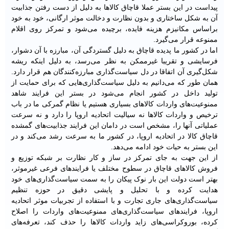
پیداست در این بستر عملا قاچاق کالاها به دلیل از دست رفتن جذابیت
آن به شکل ساختاری و بدون نظارت و دخالت موثر ارگانی، خود به خود
براساس مکانیزم هزینه فایده، برچیده می‌شود و تمرکز روی اقلام
ممنوعه قرار می‌گیرد.
اما در کشور ما پدیده قاچاق به دلیل گستردگی آن، مبارزه با آن دشوار،
فرسایشی و تقریبا غیرممکن به نظر می‌رسد، به دلیل اینکه ریشه
شکل‌گیری آن اتفاقا در دل سیاست‌گذاری مبارزه‌کنندگان هم قرار دارد.
همان طور که می‌دانیم به دلیل سیاست‌گذاری‌هایی که برای حمایت از
تولید داخل در کشور انجام می‌شود در بستر این فرایند شاهد
ممنوعیت‌های واردات کالاهای بسیاری هستیم یا نظام گمرکی ما در باب
ترخیص و واردات کالاها نه سیالیت اتحادیه اروپا را دارد و نه سرعت
عملیاتی آنها را، مشخص است در دامان این فرایند جذابیت‌های گمشده
قاچاق کالا در اتحادیه اروپا، در کشور ما به سرعت رشد می‌کند و در
این بستر به حیات خود ادامه می‌دهد.
از این جهت به جای تمرکز در ساز و کار نظارت بر شبکه توزیع و
فروش کالاهای قاچاق در سطوح مختلف یا فرایندهای فرعی غیرموثر،
بهتر است دولت این بار نوک پیکان را به سمت سیاست‌گذاری‌های خود
هدایت کرده و با تحلیل و پایشی دقیق در حوزه تنظیم
سیاست‌گذاری‌های جاری تجارت و با استفاده از تجربیات موثر اتحادیه
اروپا، فرایندهای سیاست‌گذاری‌های ممنوعیت‌های واردات را اصلاح
کرده، بوروکراسی‌های زاید واردات کالاها را حذف کند، تعرفه‌های