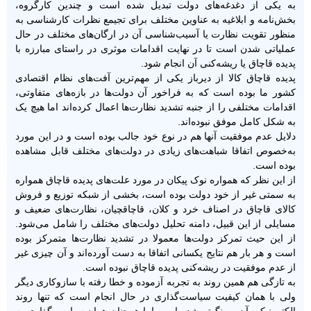
به یکی از دغدغه‌های دولت تبدیل شده است و چندین کارگروه،
بخش‌نامه و ابلاغیه به عناوین مختلف برای تجیمع نظرات کارشناسی به
منظور تقویت نظارت یا آسیب‌شناسی آن در ارگان‌های مختلف در حال
عملیاتی شدن است تا در نهایت اقدامات موثری در راستای مبارزه با
پدیده قاچاق یا ریشه‌کنی آن انجام شود.
پدیده قاچاق کالا از دیرباز یکی از مهم‌ترین آفت‌های نظام اقتصادی
کشور ما بوده است که به فراخور آن دولت‌ها در بازه‌های متفاوتی،
اقدامات مختلفی را از جنبه تشدید نظارت‌ها اعمال کرده‌اند اما هیچ یک
به شکل کامل موفق نبوده‌اند.
دلایل عدم موفقیت آنها هم در نوع خود جالب بوده است و در این مورد
به‌خصوص اتفاقا شباهت‌های زیادی در دولت‌های مختلف قابل مشاهده
بوده است.
از این نظر که همواره نوک پیکان در مورد علت‌های پدیده قاچاق همواره
به سمتی غیر از خود دولت بوده است، بخشی از شبکه توزیع و فروش
کالای قاچاق در اصناف خرد و کلان، قاچاقچیان، نظارت‌های ضعیف و
مسایلی از این قبیل، دامنه تحلیل دولت‌های مختلف را شامل می‌شود.
از این حیث تمرکز دولت‌ها معمولا در تشدید نظارت‌ها متمرکز بوده
است و هر بار هم نتایج یکسانی اتفاقا به دست آورده‌اند و آن چیزی غیر
از عدم موفقیت در ریشه‌کنی پدیده قاچاق نبوده است.
به تازگی هم همین روند به تجربه آزموده و خطا رفته با سازوکاری دیگر
ولی با همان کیفیت سیاست‌گذاری در حال انجام است که تنها روند