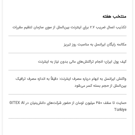
منتخب هفته
تکذیب اعمال ضریب ۲.۷ برای اینترنت بین‌الملل از سوی سازمان تنظیم مقررات
مکالمه رایگان ایرانسل به مناسبت روز تبریز
کیف پول ایران؛ انجام تراکنش‌های مالی بدون نیاز به اینترنت
واکنش ایرانسل به ابهام درباره مصرف اینترنت: دقیقاً به اندازه مصرف ترافیک
بین‌الملل از حجم بسته کسر می‌شود
حمایت تا سقف ۴۵۰ میلیون تومان از حضور شرکت‌های دانش‌بنیان در GITEX AI
Türkiye