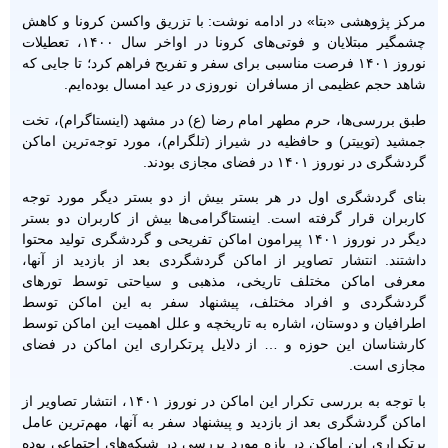
مرکز پژوهشی «بتا» در ادامه نوشت: با تزریق واکسن کرونا و کاهش
چشمگیر مبتلایان و فوتی‌های کرونا در اواخر سال ۱۴۰۰، تعطیلات
نوروز ۱۴۰۱ فرصت مناسبی برای سفر و تفریح فراهم کرد؛ تا جایی که
شاهد حجم عظیمی از مسافران نوروزی در عید امسال بوده‌ایم.
طبق بررسی‌ها، حرم مطهر امام رضا (ع) در مشهد (اینستاگرام)، تخت
جمشید (توییتر) و حافظیه در شیراز (تلگرام)، مورد توجه‌ترین اماکن
گردشگری در نوروز ۱۴۰۱ در فضای مجازی بودند.
بنای گردشگری اول در هر بستر بیش از دو بستر دیگر مورد توجه
کاربران قرار گرفته است. اینستاگرامی‌ها بیش از کاربران دو بستر
دیگر در نوروز ۱۴۰۱ پیرامون اماکن تفریحی و گردشگری تولید محتوا
داشتند. انتشار تصاویر از اماکن گردشگردی بعد از بازدید از آنها،
معرفی اماکن مختلف تاریخی، مذهبی و سیاحتی توسط تورهای
گردشگردی و افراد مختلف، پیشنهاد سفر به این اماکن توسط
اطرافیان و دوستان، اشاره به تاریخچه و علل اهمیت این اماکن توسط
کارشناسان این حوزه و … از دلایل پرتکراری این اماکن در فضای
مجازی است.
با توجه به بررسی تکرار این اماکن در نوروز ۱۴۰۱، انتشار تصاویر از
اماکن گردشگری بعد از بازدید و پیشنهاد سفر به آنها، مهم‌ترین عامل
پرتکراری این اماکن در بازه‌ مورد بررسی در شبکه‌های اجتماعی بوده