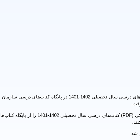
عصر ارتباط – به گزارش فارس، فایل الکترونیکی (PDF) کتاب‌های درسی سال تحصیلی 1402-1401 در پایگاه کتاب
رفت.
معلمان، دبیران، کارشناسان و والدین می توانند فایل الکترونیکی (PDF) کتاب‌های درسی سال تحص