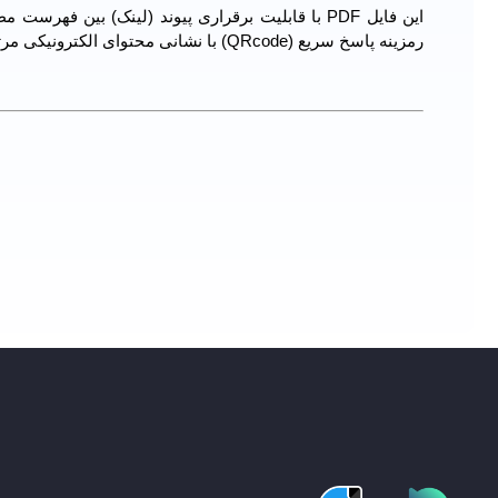
این فایل PDF با قابلیت برقراری پیوند (لینک) بین
رمزینه پاسخ سریع (QRcode) با نشانی محتوای الکترونیکی مرتبط جهت تسهیل و تسریع در دسترسی به محتوا ارائه شده است.