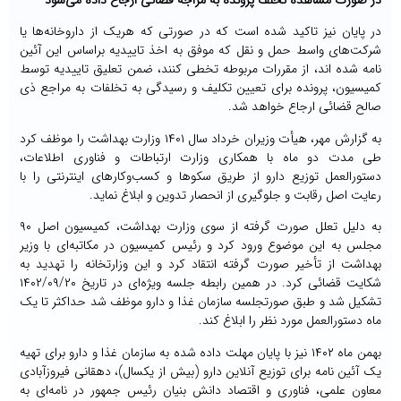
در صورت مشاهده تخلف پرونده به مراجه قضائی ارجاع داده می‌شود
در پایان نیز تاکید شده است که در صورتی که هریک از داروخانه‌ها یا
شرکت‌های واسط حمل و نقل که موفق به اخذ تاییدیه براساس این آئین
نامه شده اند، از مقررات مربوطه تخطی کنند، ضمن تعلیق تاییدیه توسط
کمیسیون، پرونده برای تعیین تکلیف و رسیدگی به تخلفات به مراجع ذی
صالح قضائی ارجاع خواهد شد.
به گزارش مهر، هیأت وزیران خرداد سال ۱۴۰۱ وزارت بهداشت را موظف کرد
طی مدت دو ماه با همکاری وزارت ارتباطات و فناوری اطلاعات،
دستورالعمل توزیع دارو از طریق سکوها و کسب‌وکارهای اینترنتی را با
رعایت اصل رقابت و جلوگیری از انحصار تدوین و ابلاغ نماید.
به دلیل تعلل صورت گرفته از سوی وزارت بهداشت، کمیسیون اصل ۹۰
مجلس به این موضوع ورود کرد و رئیس کمیسیون در مکاتبه‌ای با وزیر
بهداشت از تأخیر صورت گرفته انتقاد کرد و این وزارتخانه را تهدید به
تشکیل شد و طبق صورتجلسه سازمان غذا و دارو موظف شد حداکثر تا یک
ماه دستورالعمل مورد نظر را ابلاغ کند.
بهمن ماه ۱۴۰۲ نیز با پایان مهلت داده شده به سازمان غذا و دارو برای تهیه
یک آئین نامه برای توزیع آنلاین دارو (بیش از یکسال)، دهقانی فیروزآبادی
معاون علمی، فناوری و اقتصاد دانش بنیان رئیس جمهور در نامه‌ای به