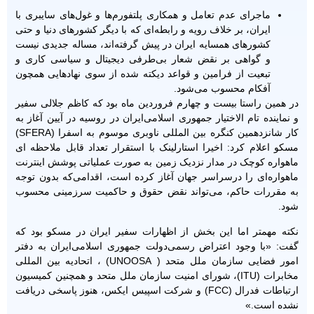
ماجرای عدم تعامل و همکاری پلتفورم‌ها و غول‌های سایبری با
ایران، بر خلاف رویه و رابطه‌ای که با دیگر کشورهای دنیا و حتی
کشورهای همسایه ایران در پیش گرفته‌اند، مساله جدیدی نیست
و گواهی بر نقض شعار بی‌طرفی دیجیتال و سیاسی کاری و
تبعیت از فرامین و قواعد دیکته شده از سوی نهادهایی همچون
آفکام محسوب می‌شود.
در همین راستا بیست و چهارم فروردین ماه بود که کاظم جلالی سفیر
و نماینده تام الاختیار جمهوری اسلامی‌ایران در روسیه در آیین آغاز به
کار شانزدهمین کنگره بین المللی ناوبری موسوم به اسفرا (SFERA)
مسکو اعلام کرد: اخیرا استارلینک با استقرار تعداد قابل ملاحظه ای
ماهواره کوچک در مدار نزدیک زمین به صورت عملیاتی پوشش اینترنت
ماهواره‌ای را درسراسر جهان آغاز کرده است، اقدامی‌که بدون توجه
به مقررات حاکم، می‌تواند نقض حقوق و حاکمیت سرزمینی محسوب
شود.
نکته مهمتر اما این بخش از اظهارات سفیر ایران در مسکو بود که
گفت: «با وجود اعتراض رسمی‌دولت جمهوری اسلامی‌ایران به دفتر
امور فضایی سازمان ملل متحد ( UNOOSA) ، اتحادیه بین المللی
مخابرات (ITU)، شورای امنیت سازمان ملل متحد و همچنین کمیسیون
ارتباطات فدرال (FCC) و شرکت اسپیس ایکس، هنوز پاسخی دریافت
نشده است.»