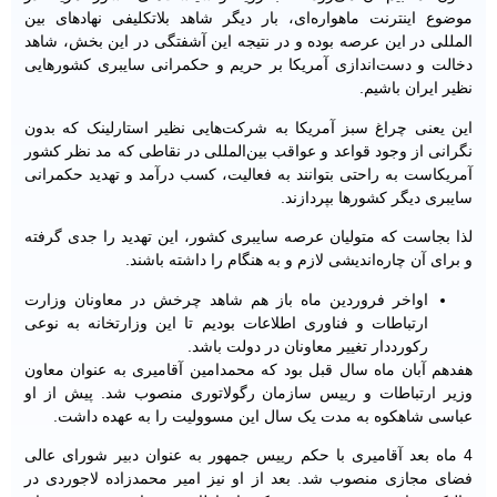
موضوع اینترنت ماهواره‌ای، بار دیگر شاهد بلاتکلیفی نهادهای بین
المللی در این عرصه بوده و در نتیجه این آشفتگی در این بخش، شاهد
دخالت و دست‌اندازی آمریکا بر حریم و حکمرانی سایبری کشورهایی
نظیر ایران باشیم.
این یعنی چراغ سبز آمریکا به شرکت‌هایی نظیر استارلینک که بدون
نگرانی از وجود قواعد و عواقب بین‌المللی در نقاطی که مد نظر کشور
آمریکاست به راحتی بتوانند به فعالیت، کسب درآمد و تهدید حکمرانی
سایبری دیگر کشورها بپردازند.
لذا بجاست که متولیان عرصه سایبری کشور، این تهدید را جدی گرفته
و برای آن چاره‌اندیشی لازم و به هنگام را داشته باشند.
اواخر فروردین ماه باز هم شاهد چرخش در معاونان وزارت
ارتباطات و فناوری اطلاعات بودیم تا این وزارتخانه به نوعی
رکورددار تغییر معاونان در دولت باشد.
هفدهم آبان ماه سال قبل بود که محمدامین آقامیری به عنوان معاون
وزیر ارتباطات و رییس سازمان رگولاتوری منصوب شد. پیش از او
عباسی شاهکوه به مدت یک سال این مسوولیت را به عهده داشت.
4 ماه بعد آقامیری با حکم رییس جمهور به عنوان دبیر شورای عالی
فضای مجازی منصوب شد. بعد از او نیز امیر محمدزاده لاجوردی در