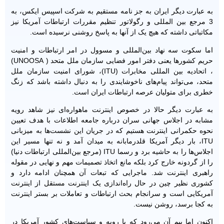
به عبارت دیگر ایران به جز نامه مستقیم به شرکت اسپیس ایکس، به
3 مرجع بین المللی و رگولاتور تنظیم مقررات ارتباطات آمریکا نیز
مکاتباتی داشته که هیچ یک از آنها به پاسخ روشنی نرسیده است.
اما سکوت سه نهاد بین‌المللی و مسوول در امر ارتباطات و امنیت
حریم کشورها یعنی دفتر امور فضایی سازمان ملل متحد ( UNOOSA)
، اتحادیه بین المللی مخابرات (ITU)، شورای امنیت سازمان ملل
متحد، می‌تواند پیام‌های ناخوشایندی را به دنبال داشته باشد که زنگ
خطری برای متولیان عرصه ارتباطات ایران است.
به عبارت دیگر حالا در خصوص اینترنت ماهواره‌ای نیز شاهد رویه
مشابه در اجلاس جهانی سران درباره جامعه اطلاعات با هدف تعیین
نحوه حکمرانی اینترنت هستیم که در جریان این نشست‌ها به میزبانی
ITU، بار دیگر آمریکا قلدرمابانه به میدان آمد و نه تنها مسیر این
اجلاس‌ها را به حاشیه برد و رسما ITU (مرجع بین‌المللی ارتباطات دنیا)
را از گردونه خارج کرد بلکه مانع اتخاذ تصمیمات مهم و نهایی در مقوله
راهبری اینترنت شد. ماجرایی که تبعات آن همچنان ادامه دارد و
کشوری نظیر چین در حال راه‌اندازی یک اینترنت مستقل از اینترنت
آمریکایی است و سرانجام بحث ارتباطات و تعاملات بر بستر اینترنت
به کجا برسد، روشن نیست.
اکنون اما بیم آن می‌رود که با رویه و سیاست‌های کشور آمریکا در