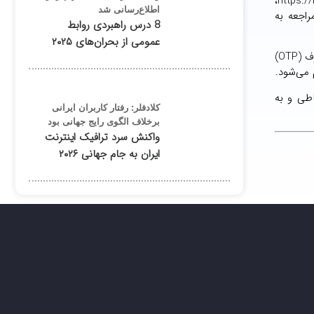
در حال حاضر همچنین آگاهی از تعداد خطوط مشترکان تلفن ثابت و سیار با استفاده از سامانه دولت همراه به آدرس اینترنتی https://mob.gov.ir‌،
اطلاع‌رسانی شد
اجعه به
8 درس راهبردی روابط
عمومی از بحران‌های ۲۰۲۵
بدین‌ترتیب اپراتورها بعد از دریافت درخواست مشترک برای سلب امتیاز مالکیت، بررسی سیستماتیک را آغاز کرده و با ارسال رمز یک‌بار مصرف (OTP)
 می‌شود.
اطی و به
کلادفلر: رفتار کاربران ایرانی
برخلاف الگوی رایج جهانی بود
واکنش سرد ترافیک اینترنت
ایران به جام جهانی ۲۰۲۶