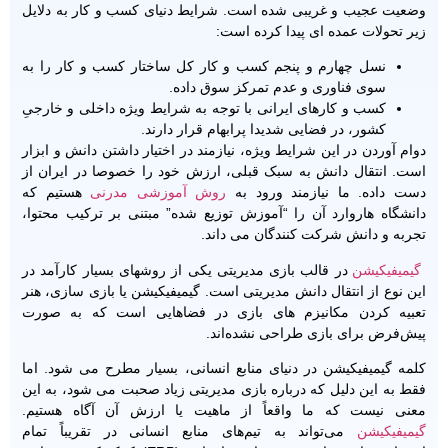
وضعیت عجیب و غریبی شده است. شرایط دنیای کسب و کار به دلایل
زیر تحولات عمده ای پیدا کرده است:
نسل چهارم و پنجم کسب و کار کل ساختار کسب و کار را به
سوی فناوری و عدم تمرکز سوق داده.
کسب و کارهای ایرانی با توجه به شرایط ویژه داخلی و خارجیِ
کشور، در فضایی شدیدا پرابهام قرار دارند.
دوام آوردن در این شرایط ویژه، نیازمند در اختیار داشتن دانش و ابزار
است. انتقال دانش به سبک قبلی، ارزش خود را خصوصا در ایران از
دست داده. ما نیازمند ورود به
روش آموزشی مدرنی
هستیم که
دانشگاه هاروارد آن را “آموزش توزیع شده” مبتنی بر ترکیب محتوا،
تجربه و دانش شرکت کنندگان می داند.
گیمیفیکیشن
در قالب بازی مدیریتی یکی از روشهای بسیار کارآمد در
این نوع از انتقال دانش مدیریتی است. گیمیفیکیشن یا بازی سازی، هنر
تعبیه کردن مکانیزم های بازی در فضاهایی است که به صورت
پیش‌فرض برای بازی طراحی نشده‌اند.
کلمه گیمیفیکیشن در دنیای منابع انسانی، بسیار مطرح می شود. اما
فقط به این دلیل که درباره بازی مدیریتی زیاد صحبت می شود، به این
معنی نیست که ما واقعاً از ماهیت یا ارزش آن آگاه هستیم.
گیمیفیکیشن
می‌تواند به تیم‌های منابع انسانی در تقریباً تمام