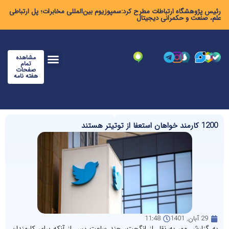
رئیس پژوهشگاه ارتباطات مطرح کرد:سمپوزیوم بین‌المللی مخابرات؛ پل ارتباطی
علم، صنعت و حکمرانی دیجیتال
مشاهده
تمام
صفحات
هفته نامه
1200 کارمند خواهان استعفا از توتیتر هستند
29 آبان, 1401
11:48
به گزارش مهر به نقل از انگجت، چند ساعت پس از آنکه برای کارمندان