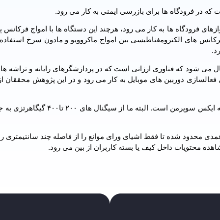
 که در فرودگاه ها برای بازرسی ایمنی به کار می رود.
ی فرودگاه ها به کار می رود، هرچند این دستگاه ها با امواج فرکانس پای
 فرکانس های الکترومغناطیسی بین امواج ماکروویو و مادون سرخ استفاده
د.
شه با کمک نیمه رسانای اکسید فلزی مکمل(CMOS )فعال می شود که فناوری ارزانی است که در پردازشگرهای رایانه و تر
ت در کنار لنزها برای فعالسازی دوربین های موبایل به کار می رود و در این پژوهش محققان 
او در این باره می گوید: فناوری مذکور مانند قابلیت بینایی اشعه ایکس سوپرمن است. البته 
ی محدود شده تا فقط اشیای ورای موانع را از فاصله چند سانتیمتری رد
شاهده محتویات داخل کیف یا بسته کاربران از بین می رود.