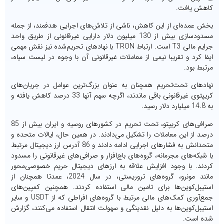
کاهش یافت.
بخش عمده‌ای از این کاهش، ناشی از تلاش‌های اجرایی هدفمند، از جمله
مسدودسازی بیش از 130 میلیون دلار دارایی غیرقانونی از طریق واحد
جرایم مالی T3 است. ارتباط TRON با نهادهای تحریم‌شده نیز نقش مهمی
ایفا کرد و تقریبا نیمی از معاملات غیرقانونی آن با وجوه در لیست سیاه،
مرتبط بود.
نهادهای تحت‌تحریم همچنان به عنوان بزرگ‌ترین عوامل در جریان‌های
کریپتوی غیرقانونی باقی ماندند، اگرچه سهم آنها 33 درصد کاهش یافته و
به 14.8 میلیارد دلار رسید.
صرافی‌های کریپتو، تحت تحریم در کشورهای روسیه و ایران بیش از 85
درصد از این معاملات را تشکیل می‌دادند. در همین حال، ایالات متحده و
متحدانش به فشارهای اجرایی ادامه دادند و 86 آدرس ارز دیجیتال مرتبط
با شبکه‌های مجرمانه، گروه‌های باج‌افزار و صرافی‌های غیرقانونی را مسدود
کردند. با وجود افزایش علاقه به ارزهای دیجیتال حریم خصوصی‌محور
مانند مونرو، گروه‌های تروریستی، در سال 2024، عمدتا همچنان از
استیبل‌کوین‌ها برای تامین مالی استفاده کردند. همچنین کمپین‌های
جمع‌آوری کمک‌های مالی مرتبط با گروه‌های افراطی که از USDT و سایر
استیبل‌کوین‌ها به دلیل نقدینگی و سهولت انتقال استفاده می‌کنند، گزارش
شده است.