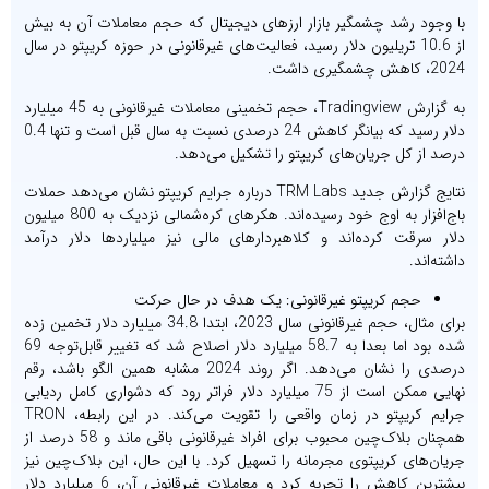
با وجود رشد چشمگیر بازار ارزهای دیجیتال که حجم معاملات آن به بیش
از 10.6 تریلیون دلار رسید، فعالیت‌های غیرقانونی در حوزه کریپتو در سال
2024، کاهش چشمگیری داشت.
به گزارش Tradingview، حجم تخمینی معاملات غیرقانونی به 45 میلیارد
دلار رسید که بیانگر کاهش 24 درصدی نسبت به سال قبل است و تنها 0.4
درصد از کل جریان‌های کریپتو را تشکیل می‌دهد.
نتایج گزارش جدید TRM Labs درباره جرایم کریپتو نشان می‌دهد حملات
باج‌افزار به اوج خود رسید‌ه‌اند. هکرهای کره‌شمالی نزدیک به 800 میلیون
دلار سرقت کرده‌اند و کلاهبردارهای مالی نیز میلیاردها دلار درآمد
داشته‌اند.
حجم کریپتو غیرقانونی: یک هدف در حال حرکت
برای مثال، حجم غیرقانونی سال 2023، ابتدا 34.8 میلیارد دلار تخمین زده
شده بود اما بعدا به 58.7 میلیارد دلار اصلاح شد که تغییر قابل‌توجه 69
درصدی را نشان می‌دهد. اگر روند 2024 مشابه همین الگو باشد، رقم
نهایی ممکن است از 75 میلیارد دلار فراتر رود که دشواری کامل ردیابی
جرایم کریپتو در زمان واقعی را تقویت می‌کند. در این رابطه، TRON
همچنان بلاک‌چین محبوب برای افراد غیرقانونی باقی ماند و 58 درصد از
جریان‌های کریپتوی مجرمانه را تسهیل کرد. با این حال، این بلاک‌چین نیز
بیشترین کاهش را تجربه کرد و معاملات غیرقانونی آن، 6 میلیارد دلار