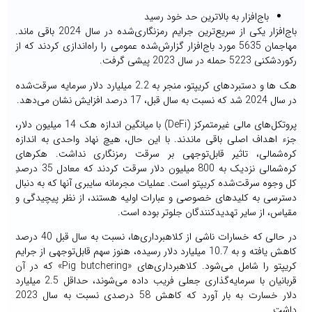
باج‌افزار به بالاترین حد خود رسید
باج‌افزار یکی از سریع‌ترین جرایم رمزنگاری‌شده در سال 2024 باقی ماند.
مهاجمان 5635 مورد باج‌افزار گزارش‌شده عمومی را راه‌اندازی کردند که از
رکوردشکنی 5223 حمله در سال 2023 پیشی گرفت.
هک ها و دستبردهای کریپتو، منجر به 2.2 میلیارد دلار سرمایه سرقت‌شده
در سال 2024 شد که نسبت به سال قبل، 17 درصد افزایش نشان می‌دهد.
پروتکل‌های مالی غیرمتمرکز (DeFi) با میانگین اندازه هک 14 میلیون دلار،
جزء اهداف اصلی باقی ماندند. با این حال، هیچ نهاد واحدی به اندازه
کره‌شمالی، تاثیر قابل‌توجهی بر سرقت رمزنگاری نداشت. هکرهای
کره‌شمالی نزدیک به 800 میلیون دلار سرقت کردند که معادل 35 درصدِ
کل وجوه سرقت‌شده کریپتو است. عملیات‌ مجرمانه سایبری آنها که به دنبال
دسترسی به کلیدهای خصوصی و عبارات اولیه هستند، از نظر پیچیدگی و
مقیاس، از سایر تهدیدکنندگان جلوتر بوده است.
در حالی که خسارات ناشی از کلاهبرداری‌ها، نسبت به سال قبل 40 درصد
کاهش یافته و به 10.7 میلیارد دلار رسیده، هنوز سهم قابل‌توجهی از جرایم
کریپتو را شامل می‌شود. کلاهبرداری‌های «Pig butchering» که در آن
قربانیان با سرمایه‌گذاری‌ جعلی فریب داده می‌شوند، حداقل 2.5 میلیارد
دلار خسارت به بار آورد که کاهش 58 درصدی نسبت به سال 2023
داشت.