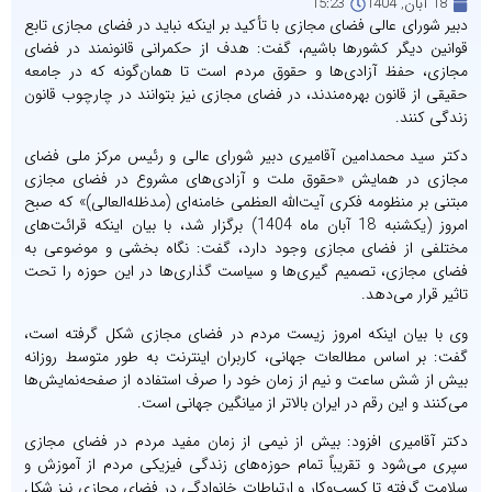
18 آبان, 1404
15:23
دبیر شورای عالی فضای مجازی با تأکید بر اینکه نباید در فضای مجازی تابع
قوانین دیگر کشورها باشیم، گفت: هدف از حکمرانی قانونمند در فضای
مجازی، حفظ آزادی‌ها و حقوق مردم است تا همان‌گونه که در جامعه
حقیقی از قانون بهره‌مندند، در فضای مجازی نیز بتوانند در چارچوب قانون
زندگی کنند.
دکتر سید محمدامین آقامیری دبیر شورای عالی و رئیس مرکز ملی فضای
مجازی در همایش «حقوق ملت و آزادی‌های مشروع در فضای مجازی
مبتنی بر منظومه فکری آیت‌الله العظمی خامنه‌ای (مدظله‌العالی)» که صبح
امروز (یکشنبه 18 آبان ماه 1404) برگزار شد، با بیان اینکه قرائت‌های
مختلفی از فضای مجازی وجود دارد، گفت: نگاه بخشی و موضوعی به
فضای مجازی، تصمیم گیری‌ها و سیاست گذاری‌ها در این حوزه را تحت
تاثیر قرار می‌دهد.
وی با بیان اینکه امروز زیست مردم در فضای مجازی شکل گرفته است،
گفت: بر اساس مطالعات جهانی، کاربران اینترنت به طور متوسط روزانه
بیش از شش ساعت و نیم از زمان خود را صرف استفاده از صفحه‌نمایش‌ها
می‌کنند و این رقم در ایران بالاتر از میانگین جهانی است.
دکتر آقامیری افزود: بیش از نیمی از زمان مفید مردم در فضای مجازی
سپری می‌شود و تقریباً تمام حوزه‌های زندگی فیزیکی مردم از آموزش و
سلامت گرفته تا کسب‌وکار و ارتباطات خانوادگی در فضای مجازی نیز شکل