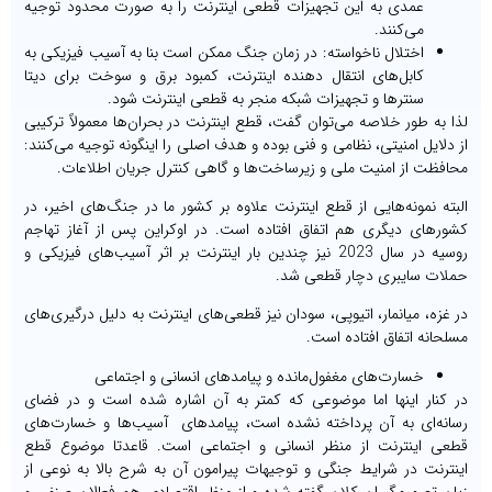
عمدی به این تجهیزات قطعی اینترنت را به صورت محدود توجیه
می‌کنند.
اختلال ناخواسته: در زمان جنگ ممکن است بنا به آسیب فیزیکی به
کابل‌های انتقال دهنده اینترنت، کمبود برق و سوخت برای دیتا
سنترها و تجهیزات شبکه منجر به قطعی اینترنت شود.
لذا به طور خلاصه می‌توان گفت، قطع اینترنت در بحران‌ها معمولاً ترکیبی
از دلایل امنیتی، نظامی‌ و فنی بوده و هدف اصلی را اینگونه توجیه می‌کنند:
محافظت از امنیت ملی و زیرساخت‌ها و گاهی کنترل جریان اطلاعات.
البته نمونه‌هایی از قطع اینترنت علاوه بر کشور ما در جنگ‌های اخیر، در
کشورهای دیگری هم اتفاق افتاده است. در اوکراین پس از آغاز تهاجم
روسیه در سال 2023 نیز چندین بار اینترنت بر اثر آسیب‌های فیزیکی و
حملات سایبری دچار قطعی شد.
در غزه، میانمار، اتیوپی، سودان نیز قطعی‌های اینترنت به دلیل درگیری‌های
مسلحانه اتفاق افتاده است.
خسارت‌های مغفول‌مانده و پیامدهای انسانی و اجتماعی
در کنار اینها اما موضوعی که کمتر به آن اشاره شده است و در فضای
رسانه‌ای به آن پرداخته نشده است، پیامدهای آسیب‌ها و خسارت‌های
قطعی اینترنت از منظر انسانی و اجتماعی است. قاعدتا موضوع قطع
اینترنت در شرایط جنگی و توجیهات پیرامون آن به شرح بالا به نوعی از
زیان تصمیم‌گیران کلان گفته شده و از منظر اقتصادی هم فعالان صنفی و