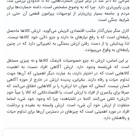
شرحی که ذکر شد در برابر میزان خسارت‌هایی که تا حدودی بررسی شد،
وزن پایین‌تری دارد. چرا که به وضوح مشخص است، دامنه خسارت‌ها برای
مردم و جامعه بسیار زیان‌بارتر از توجیهات پیرامون قطعی آن حتی در
شرایط جنگی است.
کارل منگر بنیان‌گذار مکتب اقتصادی اتریش می‌گوید: ارزش کالاها ماحصل
رابطه‌ای است که با رفع نیازهای ما دارند و جزو ذاتی خود کالاها نیست.
لذا پیدایش یا از دست رفتن ارزش بستگی به تغییراتی دارد که در چنین
رابطه‌ای به وقوع می‌پیوندد.
بر این اساس، ارزش نه جزو خصوصیات لاینفک کالاها و نه چیزی مستقل
است که فی‌نفسه وجود دارد. ارزش آگاهی افراد نسبت به اهمیت
کالاهایی است که در اختیار دارند، به عبارت دیگر اهمیتی که آن‌ها جهت
تداوم حیات و رفاه دارند. بنابراین، پدیده ارزش در خارج از حوزه آگاهی
انسان نیست. کسانی که عنوان «با ارزش» را بر کالاهایی اطلاق می‌کنند که
صرفا برای یکسری از افراد با ارزش است، یا اقتصاددانانی که کالا را عیناً خودِ
«ارزش» تلقی می‌کنند کاملا در اشتباهند؛ چرا که وجود خود شیء اساسا
متفاوت از ارزش خود آن شیء است. ارزش وابسته به عقیده و برداشت
افراد در مورد اهمیتی است که چیزهای در دسترس آن‌ها برای تداوم حیات
و رفاهشان دارد.