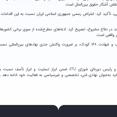
قض آشکار حقوق بین‌الملل است.
، تأکید کرد: اعتراض رسمی جمهوری اسلامی ایران نسبت به این اقدامات
 به استناد ایران به بند ۵۱ منشور ملل متحد در دفاع مشروع، تصریح کرد: ادعاهای مطرح‌شده از سوی برخی ک
ی واقعی است.
وی همچنین با اشاره به حمله به مدرسه شجره طیبه در میناب و شهادت ۱۶۸ کودک، بر ضرورت واکنش جدی نهادهای بین‌ال
در ادامه این گفت‌وگو، بوسون تیجانی، وزیر ارتباطات نیجریه و رئیس دوره‌ای شورای ITU؛ ضمن ابراز تسلیت و ابر
ت‌گرفته علیه جمهوری اسلامی ایران، اعلام کرد: شورای ITU باید به‌عنوان نهادی فنی، تخصصی و غیرسیاسی به فعالیت خود ادامه 