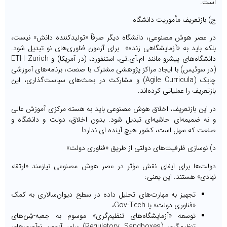
است.
ج) بازتعریف مأموریت دانشگاه
در عصر هوش مصنوعی، دانشگاه دیگر صرفاً «تولیدکننده دانش» نیست،
بلکه باید به «آزمایشگاهی زنده» برای آزمون فناوری‌های نو تبدیل شود.
دانشگاه‌های پیشرو مانند ام.آی.تی، استنفورد، (در آمریکا) و ETH Zurich
(در سوئیس) با ایجاد مراکز پژوهشی مشترک با صنعت، برنامه‌های آموزشی
چابک (Agile Curricula) و مشارکت در بحث‌های سیاست‌گذاری، این
بازتعریف را عملیاتی کرده‌اند.
در این بازتعریف، اخلاق هوش مصنوعی باید به هسته مرکزی آموزش عالی
و نه ضمیمه‌ای حاشیه‌ای تبدیل شود. بدون اخلاق، دولت و دانشگاه و
صنعت که سهل است، کشور هیچ آینده ای ندارد!
د) نوسازی ظرفیت‌های دولتی از طریق «فناوری دولت»
دولت‌ها برای ایفای نقش مؤثر در عصر هوش مصنوعی نیازمند «ارتقاء
نهادی» هستند. این یعنی:
تجهیز به مهارت‌های تحلیل داده در سطح دیوان‌سالاری به کمک
«فناوری دولت» یا Gov-Tech،
توسعه «آزمایشگاه‌های تنظیم‌گری» موسوم به جعبه-شِن‌های
تنظیم‌گری (Regulatory Sandboxes) برای آزمون نوآوری‌های