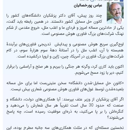
عباس پورخصالیان
چند روز پیش، آقای دکتر پزشکیان دانشگاه‌های کشور را
کانون حل مسایل کشور دانستند. در همین رابطه باید گفت،
یکی از حادترین مساله امروز و فردای ما و اغلب ملل، خروج مقدس از شکم
نهنگ شرکت‌های بزرگ فناوری هوش مصنوعی است.
اوج‌گیری سریع هوش مصنوعی و پیدایش تدریجی فناوری‌های برآیندۀ
همبسته با آن، اغلب ملل را در آستانۀ دهۀ سوم هزارۀ سوم، در کام
شرکت‌های بزرگ فناوری در آمریکا، چین، ژاپن و اروپا درکشیده است.
اکنون باید کاری کرد، وگرنه هر جنگی را ببریم و هر صلح و آرامشی را برقرار
کنیم، دیر یا زود مسخ می‌شویم.
«کانونِ حلِ مسایل-شدنِ دانشگاه» سخن متینی‌ست اما برای حل مساله
بلعیده‌شدن توسط غول‌های فناوری هوش مصنوعی شعاری بیش نیست.
اگر آقای پزشکیان از وزیر عتف بپرسند: آیا همکاری‌های دولت، دانشگاه و
صنعت که حدود 30 سال است تقریباً هر سال شعارش را می‌دهید و
کنگره‌اش را بر پا می‌کنید، به ذره‌ای موفقیت رسیده است، چه پاسخ
می‌شنوند؟
نخستین مسئله‌ای که در مثلث همکاری‌های سه جانبه مطرح بوده، این