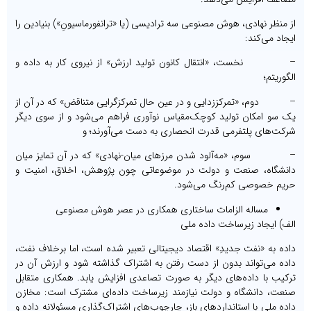
از منظر نهادی، هوش مصنوعی سه ترادیسی (یا «ترانفورماسیونِ») بنیادین را
ایجاد می‌کند:
– نخست، «انتقال کانون تولید ارزش» از نیروی کار به داده و
الگوریتم؛
– دوم، «تمرکززدایی و در عین حال تمرکزگرایی متناقض» که در آن از
یک سو امکان تولید کوچک‌مقیاس نوآوری فراهم می‌شود و از سوی دیگر
شرکت‌های پلتفرمی ‌قدرت انحصاری به دست می‌آورند؛ و
– سوم، «مه‌آلود شدن مرزهای میان-نهادی» که در آن تمایز میان
دانشگاه، صنعت و دولت در موضوعاتی چون پژوهش، اخلاق، امنیت و
حریم خصوصی کم‌رنگ می‌شود.
مساله الزامات ساختاری همکاری در عصر هوش مصنوعی
الف) ایجاد زیرساخت داده ملی
داده به «نفت جدیدِ» اقتصاد دیجیتالی تعبیر شده است، اما برخلاف نفت،
داده می‌تواند بدون از دست رفتن به اشتراک گذاشته شود و ارزش آن در
ترکیب با داده‌های دیگر به صورت تصاعدی افزایش یابد. همکاری متقابل
صنعت، دانشگاه و دولت نیازمند زیرساخت داده‌ای مشترک است: مخازن
داده ملی با استانداردهای باز، چارچوب‌های اشتراک‌گذاری مسئولانه داده و