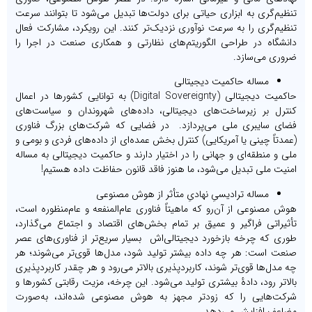
تنظیم‌گری به ابزاری حیاتی برای دولت‌ها تبدیل می‌شود تا بتوانند سرعت
تنظیم‌گری را به سرعت نوآوری نزدیک‌تر کنند. این رویکرد، مشارکت فعال
دانشگاه در طراحی الگوریتم‌های نظارتی و همکاری صنعت در اجرا را
ضروری می‌سازد.
مساله حاکمیت دیجیتالی
حاکمیت دیجیتالی (Digital Sovereignty) به توانایی کشورها در اعمال
کنترل بر زیرساخت‌های دیجیتالی، داده‌های شهروندان و سیاست‌های
فضای سایبری ملی می‌پردازد. در فضایی که شرکت‌های بزرگ فناوری
(عمدتاً چینی یا آمریکایی) کنترل بخش عمده‌ای از داده‌های فردی و بومی ‌و
ملی و منطقه‌ای و جهانی را در اختیار دارند و حاکمیت دیجیتالی به مساله
امنیت ملی تبدیل می‌شود، ما هنوز فاقد قانون حفاظت داده هستیم!
مساله ترادیسیِ نهادیِ متأثر از هوش مصنوعی
هوش مصنوعی از آن‌رو که ماهیتاً فناوری عام‌المنفعه و عام‌منظوره است،
تأثیراتی فراگیر و عمیق بر تمام بخش‌های اقتصاد و اجتماع می‌گذارد،
طوری که چرخه بازخورد دیجیتالی‌اش بسیار سریع‌تر از فناوری‌های عصر
صنعت است: هر چه داده بیشتر تولید شود، مدل‌ها قوی‌تر می‌شوند؛ هر
چه مدل‌ها قوی‌تر شوند، کاربردپذیری بالاتر می‌رود و هر چقدر کاربردپذیری
بالاتر رود، دادۀ بیشتری تولید می‌شود. این چرخه، مزیت رقابتی کشورها و
شرکت‌هایی را که زودتر مجهز به هوش مصنوعی ‌شده‌اند، به‌صورت
مضاعف افزایش می‌دهد.