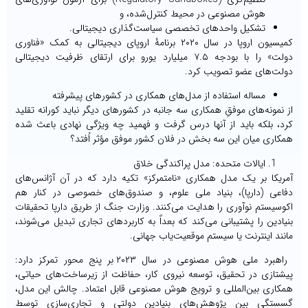
هوش مصنوعی در محیط کنترل‌شده، و
تشکیل واحدهای تخصصی سیاست‌گذاری دیجیتالی.
کمیسیون اروپا در سال ۲۰۲۰ برنامۀ اروپای دیجیتالی به کمک «فناوری
دولت» را با بودجه ۷.۵ میلیارد یورو برای ارتقای ظرفیت دیجیتالی
دولت‌های عضو تصویب کرد.
مساله استفاده از مدل‌های همکاری در کشورهای پیشرفته
از نمونه‌های موفقِ همکاری سه جانبه در کشورهای دیگر نباید کورانه تقلید
کرد، بلکه باید از آنها درس گرفت و فهمید چه ویژگی نهادی باعث شده
همکاری میان این سه بخش در فلان کشور موفق مؤثر اُفتد؟
ایالات متحده: مدل پراکندگی خلاق
آمریکا بر یک مدل همکاری «نامتمرکز» تکیه دارد که در آن آژانس‌های
دفاعی (دارپا)، بنیاد ملی علوم، و صندوق‌های خصوصی در کنار هم
اکوسیستم نوآوری را هدایت می‌کنند. وزارت جنگ از طریق دارپا تحقیقات
بنیادین را پشتیبانی می‌کند که بعداً به کاربردهای تجاری تبدیل می‌شوند،
مانند اینترنت یا سیستم موقعیت‌یاب جهانی.
راهبرد ملی هوش مصنوعی در سال ۲۰۲۳ بر پنج محور تمرکز دارد:
پیشتازی در تحقیق، توسعه نیروی کار، حفاظت از زیرساخت‌های حیاتی،
همکاری بین‌المللی و ترویج هوش مصنوعی قابل اعتماد. چالش این مدل،
گسستگی بین پژوهش‌های بنیادین دولتی و تجاری‌سازی توسط