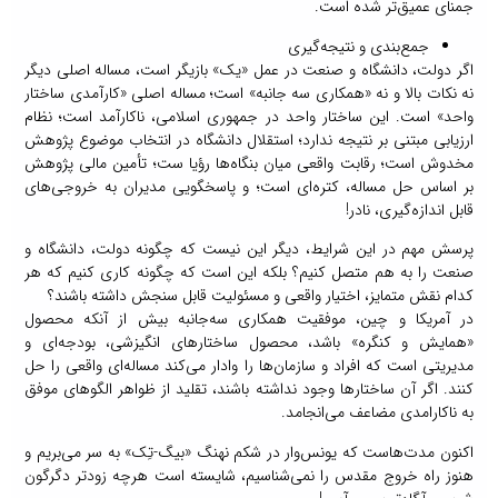
جمنای عمیق‌تر شده است.
جمع‌بندی و نتیجه‌گیری
اگر دولت، دانشگاه و صنعت در عمل «یک» بازیگر است، مساله اصلی دیگر
نه نکات بالا و نه «همکاری سه جانبه» است؛ مساله اصلی «کارآمدی ساختار
واحد» است. این ساختار واحد در جمهوری اسلامی، ناکارآمد است؛ نظام
ارزیابی مبتنی بر نتیجه ندارد؛ استقلال دانشگاه در انتخاب موضوع پژوهش
مخدوش است؛ رقابت واقعی میان بنگاه‌ها رؤیا ست؛ تأمین مالی پژوهش
بر اساس حل مساله، کتره‌ای است؛ و پاسخگویی مدیران به خروجی‌های
قابل اندازه‌گیری، نادر!
پرسش مهم در این شرایط، دیگر این نیست که چگونه دولت، دانشگاه و
صنعت را به هم متصل کنیم؟ بلکه این است که چگونه کاری کنیم که هر
کدام نقش متمایز، اختیار واقعی و مسئولیت قابل سنجش داشته باشند؟
در آمریکا و چین، موفقیت همکاری سه‌جانبه بیش از آنکه محصول
«همایش و کنگره» باشد، محصول ساختارهای انگیزشی، بودجه‌ای و
مدیریتی است که افراد و سازمان‌ها را وادار می‌کند مساله‌ای واقعی را حل
کنند. اگر آن ساختارها وجود نداشته باشند، تقلید از ظواهر الگوهای موفق
به ناکارامدی مضاعف می‌انجامد.
اکنون مدت‌هاست که یونس‌وار در شکم نهنگ «بیگ-تِک» به سر می‌بریم و
هنوز راه خروج مقدس را نمی‌شناسیم، شایسته است هرچه زودتر دگرگون