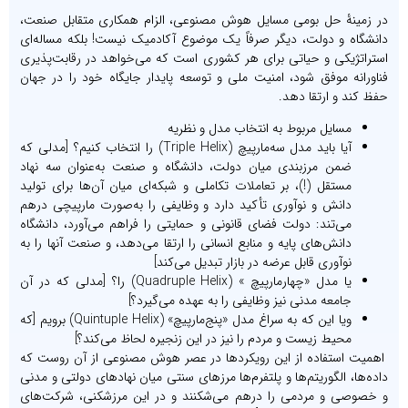
در زمینۀ حل بومی‌ مسایل هوش مصنوعی، الزام همکاری متقابل صنعت،
دانشگاه و دولت، دیگر صرفاً یک موضوع آکادمیک نیست! بلکه مساله‌ای
استراتژیکی و حیاتی برای هر کشوری است که می‌خواهد در رقابت‌پذیری
فناورانه موفق شود، امنیت ملی و توسعه پایدار جایگاه خود را در جهان
حفظ کند و ارتقا دهد.
مسایل مربوط به انتخاب مدل و نظریه
آیا باید مدل سه‌مارپیچ (Triple Helix) را انتخاب کنیم؟ [مدلی که
ضمن مرزبندی میان دولت، دانشگاه و صنعت به‌عنوان سه نهاد
مستقل (!)، بر تعاملات تکاملی و شبکه‌ای میان آن‌ها برای تولید
دانش و نوآوری تأکید دارد و وظایفی را به‌صورت مارپیچی درهم
می‌تند: دولت فضای قانونی و حمایتی را فراهم می‌آورد، دانشگاه
دانش‌های پایه و منابع انسانی را ارتقا می‌دهد، و صنعت آنها را به
نوآوری قابل عرضه در بازار تبدیل می‌کند]
یا مدل «چهار‌مارپیچ » (Quadruple Helix) را؟ [مدلی که در آن
جامعه مدنی نیز وظایفی را به عهده می‌گیرد؟]
ویا این که به سراغ مدل «پنج‌مارپیچ» (Quintuple Helix) برویم [که
محیط زیست و مردم را نیز در این زنجیره لحاظ می‌کند؟]
اهمیت استفاده از این رویکردها در عصر هوش مصنوعی از آن روست که
داده‌ها، الگوریتم‌ها و پلتفرم‌ها مرزهای سنتی میان نهادهای دولتی و مدنی
و خصوصی و مردمی‌ را درهم می‌شکنند و در این مرزشکنی، شرکت‌های