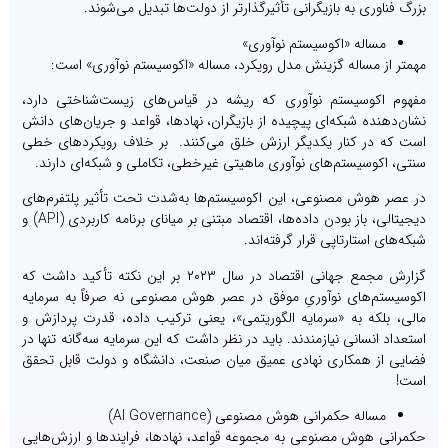
بزرگ فناوری به بازیگرانی تأثیرگذارتر از دولت‌ها تبدیل می‌شوند.
مساله «اکوسیستم نوآوری»
مهمتر از مساله گزینش مدل رویکرد، مساله «اکوسیستم نوآوری» است:
مفهوم اکوسیستم نوآوری که ریشه در قیاس‌های زیست‌شناختی دارد،
نشان‌دهنده شبکه‌ای پیچیده از بازیگران، نهادها، قواعد و جریان‌های دانش
است که در کنار یکدیگر ارزش خلق می‌کنند. بر خلاف رویکردهای خطی
سنتی، اکوسیستم‌های نوآوری ماهیتی غیرخطی، تکاملی و شبکه‌ای دارند.
در عصر هوش مصنوعی، این اکوسیستم‌ها به‌شدت تحت تأثیر پلتفرم‌های
دیجیتالی، باز بودن داده‌ها، اقتصاد مبتنی بر میانای برنامه کاربردی (API) و
شبکه‌های استارتاپی قرار گرفته‌اند.
گزارش مجمع جهانی اقتصاد در سال ۲۰۲۳ بر این نکته تأکید داشت که
اکوسیستم‌های نوآوریِ موفق در عصر هوش مصنوعی نه صرفاً به سرمایه
مالی، بلکه به «سرمایه الگوریتمی»، یعنی ترکیب داده، قدرت پردازش و
استعداد انسانی نیازمندند. باید در نظر داشت که این سرمایه سه‌گانه تنها در
فضایی از همکاری نهادی عمیق میان صنعت، دانشگاه و دولت قابل تحقق
است!
مساله حکمرانی هوش مصنوعی (AI Governance)
حکمرانی هوش مصنوعی به مجموعه قواعد، نهادها، فرایندها و ارزش‌هایی