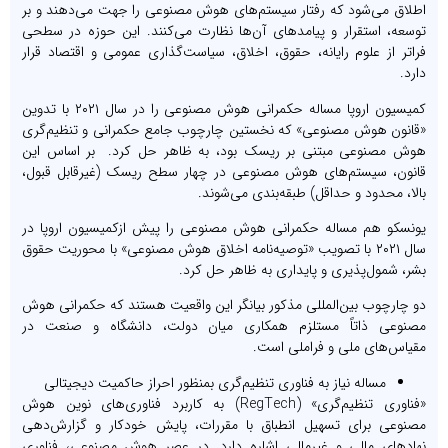
اطلاق می‌شود که رفتار سیستم‌های هوش مصنوعی را جهت می‌دهند و بر
توسعه، استقرار و پیامدهای آن‌ها نظارت می‌کنند. این حوزه در سطحی
فراتر از علوم رایانه، حقوق، اخلاق، سیاست‌گذاری عمومی‌ و اقتصاد قرار
دارد.
کمیسیون اروپا مساله حکمرانی هوش مصنوعی را در سال ۲۰۲۱ با تدوین
«قانون هوش مصنوعی» که نخستین چارچوب جامع حکمرانی و تنظیم‌گری
هوش مصنوعی مبتنی بر ریسک بود، به ظاهر حل کرد. بر اساس این
قانون، سیستم‌های هوش مصنوعی در چهار سطح ریسک (غیرقابل قبول،
بالا، محدود و حداقل) طبقه‌بندی می‌شوند.
یونسکو هم مساله حکمرانی هوش مصنوعی را پیش ازکمیسیون اروپا در
سال ۲۰۲۱ با تصویب «توصیه‌نامه اخلاق هوش مصنوعی» با محوریت حقوق
بشر، شمول‌پذیری و پایداری به ظاهر حل کرد.
دو چارچوب‌ بین‌المللی مذکور بیانگر این واقعیت هستند که حکمرانی هوش
مصنوعی ذاتاً مستلزم همکاری میان دولت، دانشگاه و صنعت در
مقیاس‌های ملی و فراملی است.
مساله نیاز به فناوری تنظیم‌گری بمنظور احراز حاکمیت دیجیتالی
«فناوری تنظیم‌گری» (RegTech) به کاربرد فناوری‌های نوین هوش
مصنوعی برای تسهیل انطباق با مقررات، پایش خودکار و گزارش‌دهی
نهادهای مالی و غیرمالی اشاره دارد. در عصر هوش مصنوعی، فناوری