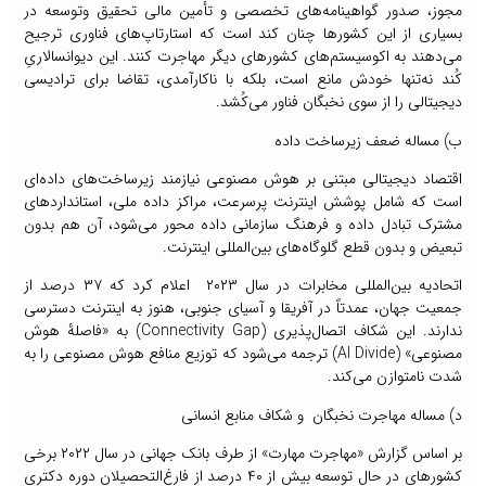
مجوز، صدور گواهینامه‌های تخصصی و تأمین مالی تحقیق ‌وتوسعه در
بسیاری از این کشورها چنان کند است که استارتاپ‌های فناوری ترجیح
می‌دهند به اکوسیستم‌های کشورهای دیگر مهاجرت کنند. این دیوانسالاریِ
کُند نه‌تنها خودش مانع است، بلکه با ناکارآمدی، تقاضا برای ترادیسی
دیجیتالی را از سوی نخبگان فناور می‌کُشد.
ب) مساله ضعف زیرساخت داده
اقتصاد دیجیتالی مبتنی بر هوش مصنوعی نیازمند زیرساخت‌های داده‌‌ای
است که شامل پوشش اینترنت پرسرعت، مراکز داده ملی، استانداردهای
مشترک تبادل داده و فرهنگ سازمانی داده ‌محور می‌شود، آن هم بدون
تبعیض و بدون قطع گلوگاه‌های بین‌المللی اینترنت.
اتحادیه بین‌المللی مخابرات در سال ۲۰۲۳ اعلام کرد که ۳۷ درصد از
جمعیت جهان، عمدتاً در آفریقا و آسیای جنوبی، هنوز به اینترنت دسترسی
ندارند. این شکاف اتصال‌پذیری (Connectivity Gap) به «فاصلۀ هوش
مصنوعی» (AI Divide) ترجمه می‌شود که توزیع منافع هوش مصنوعی را به
شدت نامتوازن می‌کند.
د) مساله مهاجرت نخبگان و شکاف منابع انسانی
بر اساس گزارش «مهاجرت مهارت» از طرف بانک جهانی در سال ۲۰۲۲ برخی
کشورهای در حال توسعه بیش از ۴۰ درصد از فارغ‌التحصیلان دوره دکتری