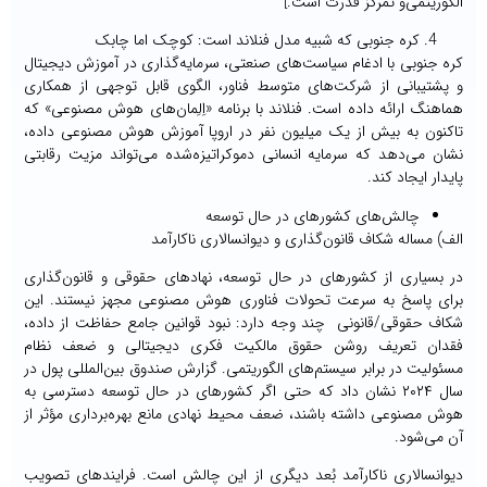
الگوریتمی‌و تمرکز قدرت است.]
کره جنوبی که شبیه مدل فنلاند است: کوچک اما چابک
کره جنوبی با ادغام سیاست‌های صنعتی، سرمایه‌گذاری در آموزش دیجیتال
و پشتیبانی از شرکت‌های متوسط فناور، الگوی قابل توجهی از همکاری
هماهنگ ارائه داده است. فنلاند با برنامه «اِلِمان‌های هوش مصنوعی» که
تاکنون به بیش از یک میلیون نفر در اروپا آموزش هوش مصنوعی داده،
نشان می‌دهد که سرمایه انسانی دموکراتیزه‌شده می‌تواند مزیت رقابتی
پایدار ایجاد کند.
چالش‌های کشورهای در حال توسعه
الف) مساله شکاف قانون‌گذاری و دیوانسالاری ناکارآمد
در بسیاری از کشورهای در حال توسعه، نهادهای حقوقی و قانون‌گذاری
برای پاسخ به سرعت تحولات فناوری هوش مصنوعی مجهز نیستند. این
شکاف حقوقی/قانونی چند وجه دارد: نبود قوانین جامع حفاظت از داده،
فقدان تعریف روشن حقوق مالکیت فکری دیجیتالی و ضعف نظام
مسئولیت در برابر سیستم‌های الگوریتمی. گزارش صندوق بین‌المللی پول در
سال ۲۰۲۴ نشان داد که حتی اگر کشورهای در حال توسعه دسترسی به
هوش مصنوعی داشته باشند، ضعف محیط نهادی مانع بهره‌برداری مؤثر از
آن می‌شود.
دیوانسالاری ناکارآمد بُعد دیگری از این چالش است. فرایندهای تصویب