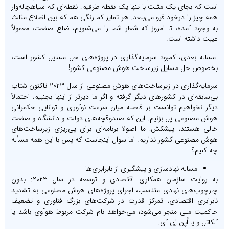
است که بجای یک مثلث با تنها یک نقطه طرفیم: نقطه‌ای که سیاهچاله‌وار
همه چیز را درخود فرو می‌بلعد. هر تمایز کم رنگی هم که بین اضلاع مثلث
به وجود آمده، تا امروز که شعار شما را می‌شنویم، ضلع صنعت، معمولاً
غیبت داشته است.
مساله بعدی، کمبود سرمایه‌گذاری در پروژه‌های حل مسایل کشور است،
بخصوص حل مسایل زیرساخت هوش مصنوعی کشور!
سرمایه‌گذاری در زیرساخت‌های هوش مصنوعی از سال ۲۰۲۳ تاکنون شتاب
بی‌سابقه‌ای در کشورهای دیگر گرفته و اگر ما دیرتر از اینها بجنبیم، احتمالاً
دیگر نخواهیم توانست بر فاصله میان سرعت نوآوری و توانایی حکمرانیِ
هوش مصنوعی پل بزنیم. این که صندوقچه‌های دولت و دانشگاه و صنعت
خالی هستند، پیشکش! ما اصولا برنامه‌ای برای پی‌ریزی زیرساخت‌های
هوش مصنوعی کشور نداریم. اما سوال اینجاست که پس با این همه مسأله
چه کنیم؟
مساله نهادسازی و پیشگیری از نابرابری‌ها
به روایت سازمان همکاری اقتصادی و توسعه در سال ۲۰۲۳: بدون
چارچوب‌های نهادی متناسب، اجرای پروژه‌های هوش مصنوعی به تشدید
نابرابری‌ اقتصادی، تمرکز قدرت در شرکت‌های بزرگ فناوری و تضعیف
حاکمیت ملی منجر می‌شود؛ می‌خواهد نام شرکت مربوط هوآوی باشد یا
آلکاتل و یا اُپن اِی آی.