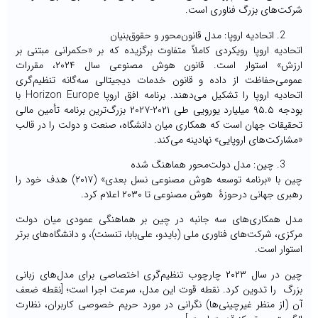
شرکت‌های بزرگ فناوری است.
اتحادیه اروپا: مدل قانون‌محور و حقوق‌بنیان
اتحادیه اروپا رویکردی کاملاً متفاوت برگزیده که بر «حکمرانی مبتنی بر
ارزش» استوار است. قانون هوش مصنوعی سال ۲۰۲۴، مقررات
عمومی‌حفاظت از داده و قانون خدمات دیجیتالی سه‌گانه تنظیم‌گری
اتحادیه اروپا را تشکیل می‌دهند. برنامه افق اروپا Horizon Europe با
بودجه ۹۵.۵ میلیارد یورویی طی ۲۰۲۱-۲۰۲۷ بزرگ‌ترین برنامه تأمین مالی
تحقیقات جهان است که همکاری میان دانشگاه، صنعت و دولت را در قالب
«مشارکت‌های اروپایی» نهادینه می‌کند.
چین: مدل دولت‌محور هماهنگ ‌شده
چین با «برنامه توسعه هوش مصنوعی نسل بعدی» (۲۰۱۷) هدف خود را
رهبری جهانی درحوزۀ هوش مصنوعی تا ۲۰۳۰ اعلام کرد.
مدل همکاری‌های سه جانبه در چین بر هماهنگی عمودی میان دولت
مرکزی، شرکت‌های فناوری ملی (بایدو، علی‌بابا، تنسنت)، و دانشگاه‌های برتر
استوار است.
چین در سال ۲۰۲۳ چارچوب تنظیم‌گری اختصاصی برای مدل‌های زبانی
بزرگ را تدوین کرد. نقطه قوت این مدل، سرعت اجرا است؛ [نقطه ضعف
آن (از منظر غیرچینی‌ها) نگرانی‌ در مورد حریم خصوصی کاربران، نظارت