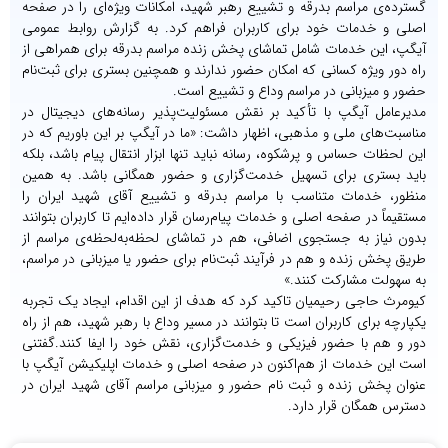
گسترده‌ی مراسم بدرقه و تشییع رهبر شهید، امکانات ویژه‌ای را در صفحه
اصلی و خدمات خود برای کاربران فراهم کرد. به گزارش روابط عمومی
آیگپ، این خدمات شامل تماشای پخش زنده مراسم بدرقه برای همراهی از
راه دور ویژه کسانی که امکان حضور ندارند و همچنین بستری برای ثبت‌نام
حضور و میزبانی در مراسم وداع و تشییع است.
مدیرعامل آیگپ با تأکید بر نقش مسئولیت‌پذیر رسانه‌های دیجیتال در
مناسبت‌های ملی و مذهبی، اظهار داشت: «ما در آیگپ بر این باوریم که در
این لحظات حساس و پرشکوه، رسانه نباید تنها ابزار انتقال پیام باشد، بلکه
باید بستری برای تسهیل خدمت‌گزاری و حضور همگانی باشد. به همین
منظور، خدمات متناسب با مراسم بدرقه و تشییع آقای شهید ایران را
مستقیماً در صفحه اصلی و خدمات پیام‌رسان قرار داده‌ایم تا کاربران بتوانند
بدون نیاز به جستجوی اضافی، هم در تماشای لحظه‌به‌لحظه‌ی مراسم از
طریق پخش زنده و هم در فرآیند ثبت‌نام برای حضور یا میزبانی در مراسم،
به سهولت مشارکت کنند.»
کیومرث حاجی رحیمیان تاکید کرد که هدف از این اقدام، ایجاد یک تجربه
یکپارچه برای کاربران است تا بتوانند در مسیر وداع با رهبر شهید، هم از راه
دور و هم با حضور فیزیکی و خدمت‌گزاری، نقش خود را ایفا کنند.
گفتنی
است این خدمات از هم‌اکنون در صفحه اصلی و خدمات اپلیکیشن آیگپ با
عنوان پخش زنده و ثبت نام حضور و میزبانی مراسم آقای شهید ایران در
دسترس همگان قرار دارد.