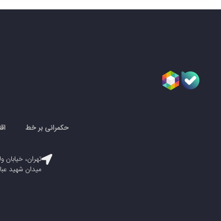
حکمرانی بر خط
اق
تهران، خیابان ول
میدان شهید عباسپور، پلاک ۳