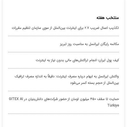
منتخب هفته
تکذیب اعمال ضریب ۲.۷ برای اینترنت بین‌الملل از سوی سازمان تنظیم مقررات
مکالمه رایگان ایرانسل به مناسبت روز تبریز
کیف پول ایران؛ انجام تراکنش‌های مالی بدون نیاز به اینترنت
واکنش ایرانسل به ابهام درباره مصرف اینترنت: دقیقاً به اندازه مصرف ترافیک
بین‌الملل از حجم بسته کسر می‌شود
حمایت تا سقف ۴۵۰ میلیون تومان از حضور شرکت‌های دانش‌بنیان در GITEX AI
Türkiye