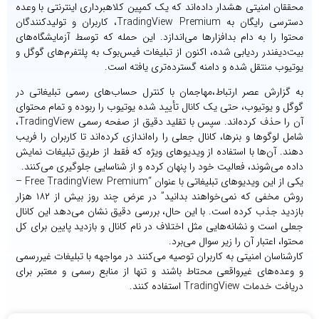
محققان امنیتی هشدار داده‌اند که یک کمپین کلاهبرداری اینترنتی با وعده
دسترسی رایگان به TradingView Premium، کاربران و تولیدکنندگان
محتوا را به دام بدافزارها می‌اندازد. این حمله که توسط آزمایشگاه‌های
بیت‌دیفندر ردیابی شده، اکنون از تبلیغات فیس‌بوک به پلتفرم‌های گوگل و
یوتیوب منتقل شده و دامنه گسترده‌تری یافته است.
به گزارش عصر ارتباط،مهاجمان با کنترل حساب‌های رسمی تبلیغاتی در
گوگل و یوتیوب، حتی یک کانال تأیید شده یوتیوب را ربوده و تمام محتوای
آن را حذف کرده‌اند. سپس با تقلید دقیق از صفحه رسمی TradingView،
شامل لوگوها و بنرها، کانال جعلی را راه‌اندازی کرده‌اند تا کاربران را فریب
دهند. آن‌ها با استفاده از ویدیوهای ویژه که فقط از طریق تبلیغات نمایش
داده می‌شوند، فعالیت خود را پنهان کرده و از شناسایی جلوگیری می‌کنند.
یکی از این ویدیوهای تبلیغاتی با عنوان “Free TradingView Premium –
روش مخفی که نمی‌خواهند بدانید” در عرض چند روز بیش از ۱۸۲ هزار
بازدید جذب کرده است. با این حال، بررسی دقیق نشان می‌دهد این کانال
جعلی است و نشانه‌هایی مثل اختلاف در نام کانال و بازدید پایین برای کل
محتوا، اعتبار آن را زیر سوال می‌برد.
کارشناسان امنیتی به کاربران توصیه می‌کنند در مواجهه با تبلیغات غیررسمی
و وعده‌های غیرواقعی محتاط باشند و تنها از منابع رسمی و معتبر برای
دریافت خدمات TradingView استفاده کنند.