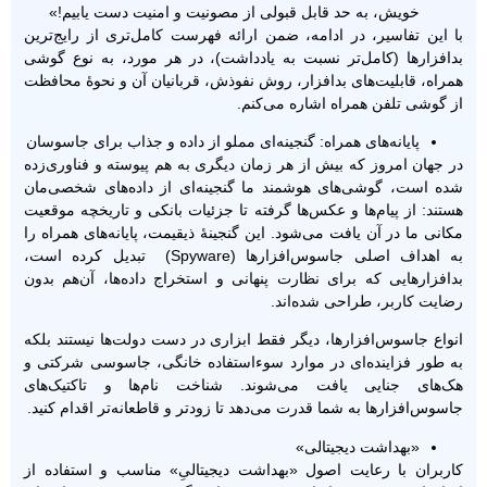
خویش، به حد قابل قبولی از مصونیت و امنیت دست یابیم!»
با این تفاسیر، در ادامه، ضمن ارائه فهرست کامل‌تری از رایج‌ترین
بدافزارها (کامل‌تر نسبت به یادداشت)، در هر مورد، به نوع گوشی
همراه، قابلیت‌های بدافزار، روش نفوذش، قربانیان آن و نحوۀ محافظت
از گوشی تلفن همراه اشاره می‌کنم.
پایانه‌های همراه: گنجینه‌ای مملو از داده‌ و جذاب برای جاسوسان
در جهان امروز که بیش از هر زمان دیگری به هم پیوسته و فناوری‌زده
شده است، گوشی‌های هوشمند ما گنجینه‌ای از داده‌های شخصی‌مان
هستند: از پیام‌ها و عکس‌ها گرفته تا جزئیات بانکی و تاریخچه موقعیت
مکانی ما در آن یافت می‌شود. این گنجینۀ ذیقیمت، پایانه‌های همراه را
به اهداف اصلی جاسوس‌افزارها (Spyware) تبدیل کرده است،
بدافزارهایی که برای نظارت پنهانی و استخراج داده‌ها، آن‌هم بدون
رضایت کاربر، طراحی شده‌اند.
انواع جاسوس‌افزارها، دیگر فقط ابزاری در دست دولت‌ها نیستند بلکه
به طور فزاینده‌ای در موارد سوءاستفاده خانگی، جاسوسی شرکتی و
هک‌های جنایی یافت می‌شوند. شناخت نام‌ها و تاکتیک‌های
جاسوس‌افزارها به شما قدرت می‌دهد تا زودتر و قاطعانه‌تر اقدام کنید.
«بهداشت دیجیتالی»
کاربران با رعایت اصول «بهداشت دیجیتالیِ» مناسب و استفاده از