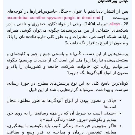
عباس پورخصالیان
پس از انتشار یادداشتم با عنوان «جنگل جاسوس‌افزارها در کوچه‌های
بن‌بست» [
asreertebat.com/the-spyware-jungle-in-dead-end-
alleys
، 28 تیرماه 1404] برخی از خوانندگان، حضوری و تلفنی یا در
شبکه‌های اجتماعی از من می‌پرسیدند: چگونه می‌توان گوشی همراه،
رایانه، شبکه اجتماعی، مخابرات و به طور کلی «ارتباطات»مان را پاک
و مصون از انواع بدافزار نگه داشت؟
پرسش‌هایی از این دست، کُلی‌اند و پاسخی جمع و جور و کلیشه‌ای و
بسته‌بندی‌شده ندارند! زیرا مثل این است که از چت‌بات بپرسیم: چگونه
می‌توانیم روان، تَن، خانواده، شرکت، جامعه و کشورمان را پاک و
مصون از انواع آلودگی‌ها نگه داریم؟
کوتاه‌ترین پاسخ کلی به این نوع پرسش‌های مطرح در حوزۀ رسانه،
سیاست و بهداشت، می‌تواند گزاره‌هایی باشند از این قبیل:
«پاک و مصون بودن از انواع آلودگی‌ها به طور مطلق، محال
است»؛
«شدنی است به شرط آن که درِ همه رسانه‌ها را به روی خود
ببندیم و بکوشیم «برون خط» زندگی کنیم» یا
«اگر مجبوریم «برخط» زندگی کنیم، باید بکوشیم با پیشگیری،
معاینه، تشخیص، درمان و مداخله به قدر وسع و بضاعت