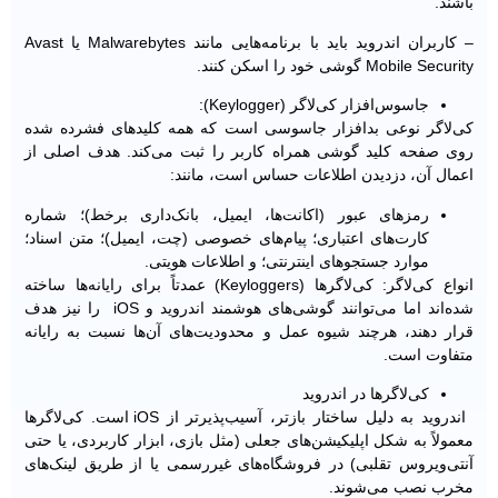
باشند.
– کاربران اندروید باید با برنامه‌هایی مانند Malwarebytes یا Avast
Mobile Security گوشی خود را اسکن کنند.
جاسوس‌افزار کی‌لاگر (Keylogger):
کی‌لاگر نوعی بدافزار جاسوسی است که همه کلیدهای فشرده شده
روی صفحه ‌کلید گوشی همراه کاربر را ثبت می‌کند. هدف اصلی از
اعمال آن، دزدیدن اطلاعات حساس است، مانند:
رمزهای عبور (اکانت‌ها، ایمیل، بانک‌داری برخط)؛ شماره
کارت‌های اعتباری؛ پیام‌های خصوصی (چت، ایمیل)؛ متن اسناد؛
موارد جستجوهای اینترنتی؛ و اطلاعات هویتی.
انواع کی‌لاگر: کی‌لاگرها (Keyloggers) عمدتاً برای رایانه‌ها ساخته
شده‌اند اما می‌توانند گوشی‌های هوشمند اندروید و iOS را نیز هدف
قرار دهند، هرچند شیوه عمل و محدودیت‌های آن‌ها نسبت به رایانه
متفاوت است.
کی‌لاگرها در اندروید
اندروید به دلیل ساختار بازتر، آسیب‌پذیرتر از iOS است. کی‌لاگرها
معمولاً به شکل اپلیکیشن‌های جعلی (مثل بازی، ابزار کاربردی، یا حتی
آنتی‌ویروس تقلبی) در فروشگاه‌های غیررسمی ‌یا از طریق لینک‌های
مخرب نصب می‌شوند.