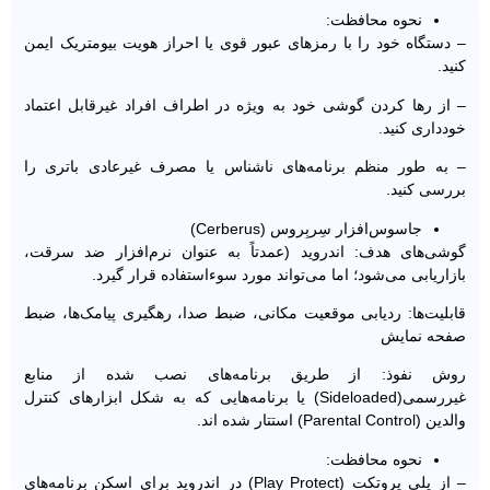
نحوه محافظت:
– دستگاه خود را با رمزهای عبور قوی یا احراز هویت بیومتریک ایمن
کنید.
– از رها کردن گوشی خود به ویژه در اطراف افراد غیرقابل اعتماد
خودداری کنید.
– به طور منظم برنامه‌های ناشناس یا مصرف غیرعادی باتری را
بررسی کنید.
جاسوس‌افزار سِربِروس (Cerberus)
گوشی‌های هدف: اندروید (عمدتاً به عنوان نرم‌افزار ضد سرقت،
بازاریابی می‌شود؛ اما می‌تواند مورد سوءاستفاده قرار گیرد.
قابلیت‌ها: ردیابی موقعیت مکانی، ضبط صدا، رهگیری پیامک‌ها، ضبط
صفحه نمایش
روش نفوذ: از طریق برنامه‌های نصب ‌شده از منابع
غیررسمی‌(Sideloaded) یا برنامه‌هایی که به شکل ابزارهای کنترل
والدین (Parental Control) استتار شده ‌اند.
نحوه محافظت:
– از پلی پروتکت (Play Protect) در اندروید برای اسکن برنامه‌های