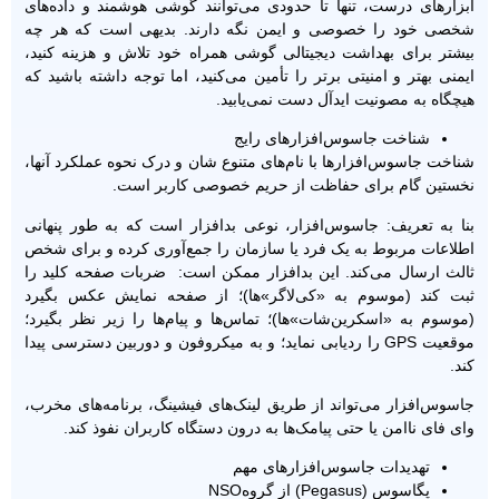
ابزارهای درست، تنها تا حدودی می‌توانند گوشی هوشمند و داده‌های
شخصی خود را خصوصی و ایمن نگه دارند. بدیهی است که هر چه
بیشتر برای بهداشت دیجیتالی گوشی همراه خود تلاش و هزینه کنید،
ایمنی بهتر و امنیتی برتر را تأمین می‌کنید، اما توجه داشته باشید که
هیچگاه به مصونیت ایدآل دست نمی‌یابید.
شناخت جاسوس‌افزارهای رایج
شناخت جاسوس‌افزارها با نام‌های متنوع شان و درک نحوه عملکرد آنها،
نخستین گام برای حفاظت از حریم خصوصی کاربر است.
بنا به تعریف: جاسوس‌افزار، نوعی بدافزار است که به طور پنهانی
اطلاعات مربوط به یک فرد یا سازمان را جمع‌‌آوری کرده و برای شخص
ثالث ارسال می‌کند. این بدافزار ممکن است: ضربات صفحه کلید را
ثبت کند (موسوم به «کی‌لاگر»ها)؛ از صفحه نمایش عکس بگیرد
(موسوم به «اسکرین‌شات»‌ها)؛ تماس‌ها و پیام‌ها را زیر نظر بگیرد؛
موقعیت GPS را ردیابی نماید؛ و به میکروفون و دوربین دسترسی پیدا
کند.
جاسوس‌افزار می‌تواند از طریق لینک‌های فیشینگ، برنامه‌های مخرب،
وای ‌فای ناامن یا حتی پیامک‌ها به درون دستگاه کاربران نفوذ کند.
تهدیدات جاسوس‌افزار‌های مهم
پگاسوس (Pegasus) از گروهNSO