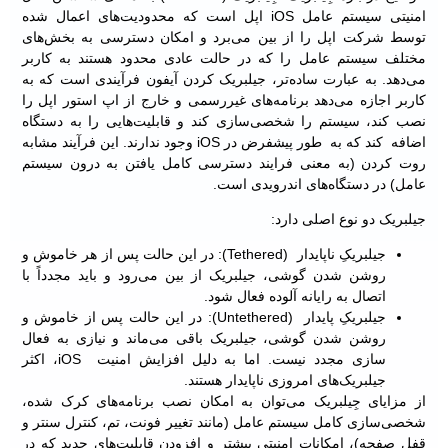
امنیتی سیستم عامل iOS اپل است که محدودیت‌های اعمال شده
توسط شرکت اپل را از بین می‌برد و امکان دسترسی به بخش‌های
مختلف سیستم عامل را که در حالت عادی محدود هستند به کاربر
می‌دهد. به عبارت ساده‌تر، جیلبریک کردن آیفون فرآیندی است که به
کاربر اجازه می‌دهد برنامه‌های غیررسمی ‌و خارج از اپ استور اپل را
نصب کند، سیستم را شخصی‌سازی کند و قابلیت‌هایی را به دستگاه
اضافه کند که به طور پیشفرض در iOS وجود ندارند. این فرآیند مشابه
روت کردن (به معنی فرایند دسترسی کامل یافتن به درون سیستم
عامل) در دستگاه‌های اندرویدی است.
جیلبریک دو نوع اصلی دارد:
جیلبریکِ ناپایدار (Tethered): در این حالت پس از هر خاموش و
روشن شدن گوشی، جیلبریک از بین می‌رود و باید مجدداً با
اتصال به رایانه آلوده فعال شود.
جیلبریکِ پایدار (Untethered): در این حالت پس از خاموش و
روشن شدن گوشی، جیلبریک باقی می‌ماند و نیازی به فعال
سازی مجدد نیست. اما به دلیل افزایش امنیت iOS، اکثر
جیلبریک‌های امروزی ناپایدار هستند.
از مزایای جِیلبریک می‌توان به امکان نصب برنامه‌های کرک شده،
شخصی‌سازی کامل سیستم عامل (مانند تغییر فونت، تم، کنترل سنتر و
قفل صفحه)، امکانات امنیتی بیشتر و افزودن قابلیت‌های جدید که در