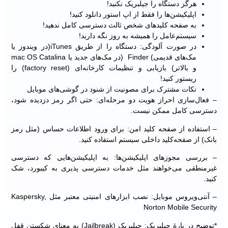
هرگز دستگاه را جیلبریک نکنید!
اپلیکیشن‌ها را فقط از اپ استور دانلود کنید!
به صفحه ‌کلیدهای شخص ثالث دسترسی کامل ندهید!
سیستم‌عامل را همیشه به‌ روز نگه دارید!
در صورت آلودگی: دستگاه را از طریق iTunes(در ویندوز یا
مک‌های قدیمی) Finder (در مک‌های جدید یا mac OS Catalina
و بالاتر) بازیابی و تنظیمات کارخانه‌ای (factory reset) را
ریستور کنید!
نکات مشترک برای مصونیت از شنود در گوشی‌های موبایل
– فعال‌سازی احراز هویت دو مرحله‌ای: حتی اگر رمز دزدیده شود،
دسترسی کامل ممکن نیست.
– استفاده از صفحه ‌کلید امن: برای ورود اطلاعات حساس (مثل رمز
بانک) از صفحه‌کلید داخلی سیستم استفاده کنید.
– بررسی مجوزهای اپلیکیشن‌ها: به اپلیکیشن‌هایی که دسترسی
غیرمنطقی می‌خواهند مثل خدمات دسترسی پذیری به کیبورد، شک
کنید.
– آنتی‌ویروس موبایل: نصب ابزارهای امنیتی معتبر مثل Kaspersky,
Norton Mobile Security
*توضیح در بارۀ جِیلبریک: جِیلبریک (Jailbreak) به معنای شکستن قفل