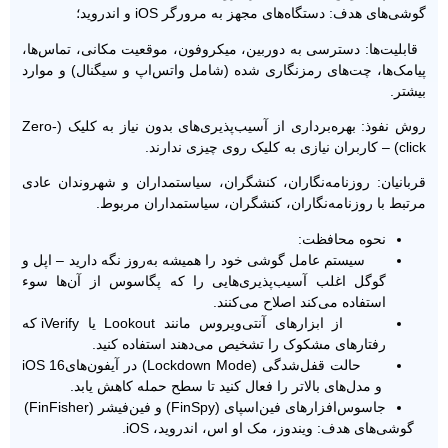
گوشی‌های هدف: دستگاه‌های مجهز به مرورگر iOS و اندروید؛
قابلیت‌ها: دسترسی به دوربین، میکروفون، موقعیت مکانی، تماس‌ها،
پیامک‌ها، چت‌های رمزنگاری شده (شامل واتس‌اپ و سیگنال) و موارد
بیشتر.
روش نفوذ: بهره‌برداری از آسیب‌پذیری‌های بدون نیاز به کلیک (Zero-
click) – کاربران نیازی به کلیک روی چیزی ندارند.
قربانیان: روزنامه‌نگاران، کنشگران، سیاستمداران و شهروندان عادی
مرتبط با روزنامه‌نگاران، کنشگران، سیاستمداران مربوط.
نحوه محافظت:
سیستم عامل گوشی خود را همیشه به‌روز نگه دارید – اپل و
گوگل اغلب آسیب‌پذیری‌هایی را که پگاسوس از آن‌ها سوء
استفاده می‌کند اصلاح می‌کنند.
از ابزارهای آنتی‌‌ویروس مانند Lookout یا iVerify که
رفتارهای مشکوک را تشخیص می‌دهند استفاده کنید.
حالت قفل‌شدگی (Lockdown Mode) در آیفون‌هایiOS 16
و مدل‌های بالاتر را فعال کنید تا سطح حمله کاهش یابد.
جاسوس‌افزارهای فین‌اسپای (FinSpy) و فین‌‌فیشر (FinFisher)
گوشی‌های هدف: ویندوز، مک ‌او اس، اندروید، iOS.