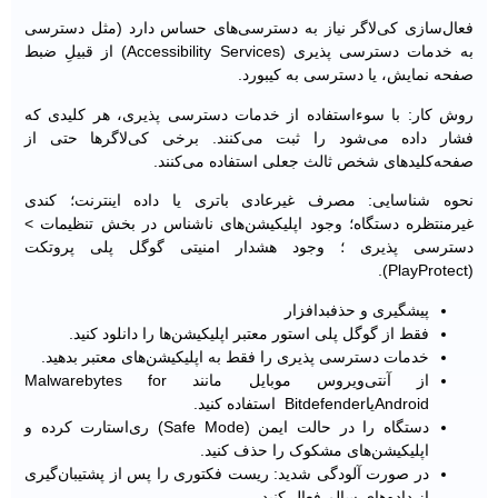
فعال‌سازی کی‌لاگر نیاز به دسترسی‌‌های حساس دارد (مثل دسترسی
به خدمات دسترسی‌ پذیری (Accessibility Services) از قبیلِ ضبط
صفحه نمایش، یا دسترسی به کیبورد.
روش کار: با سوءاستفاده از خدمات دسترسی پذیری، هر کلیدی که
فشار داده می‌شود را ثبت می‌کنند. برخی کی‌لاگرها حتی از
صفحه‌کلیدهای شخص ثالث جعلی استفاده می‌کنند.
نحوه شناسایی: مصرف غیرعادی باتری یا داده اینترنت؛ کندی
غیرمنتظره دستگاه؛ وجود اپلیکیشن‌های ناشناس در بخش تنظیمات >
دسترسی ‌پذیری ؛ وجود هشدار امنیتی گوگل پلی پروتکت
(PlayProtect).
پیشگیری و حذفبدافزار
فقط از گوگل پلی استور معتبر اپلیکیشن‌ها را دانلود کنید.
خدمات دسترسی پذیری را فقط به اپلیکیشن‌های معتبر بدهید.
از آنتی‌ویروس موبایل مانند Malwarebytes for
AndroidیاBitdefender استفاده کنید.
دستگاه را در حالت ایمن (Safe Mode) ری‌استارت کرده و
اپلیکیشن‌های مشکوک را حذف کنید.
در صورت آلودگی شدید: ریست فکتوری را پس از پشتیبان‌گیری
از داده‌های سالم فعال کنید.