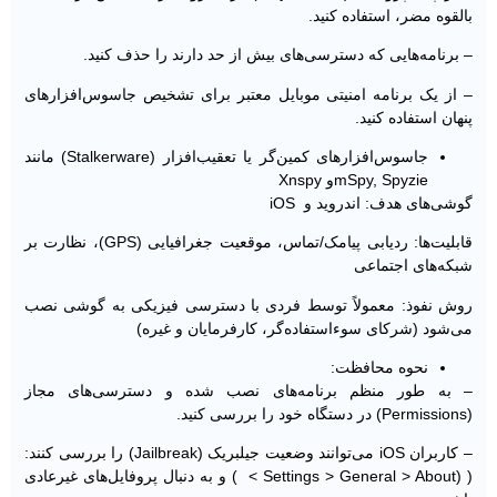
بالقوه مضر، استفاده کنید.
– برنامه‌هایی که دسترسی‌های بیش از حد دارند را حذف کنید.
– از یک برنامه امنیتی موبایل معتبر برای تشخیص جاسوس‌افزارهای
پنهان استفاده کنید.
جاسوس‌افزارهای کمین‌گر یا تعقیب‌افزار (Stalkerware) مانند
mSpy, Spyzieو Xnspy
گوشی‌های هدف: اندروید و iOS
قابلیت‌ها: ردیابی پیامک/تماس، موقعیت جغرافیایی (GPS)، نظارت بر
شبکه‌های اجتماعی
روش نفوذ: معمولاً توسط فردی با دسترسی فیزیکی به گوشی نصب
می‌شود (شرکای سوءاستفاده‌گر، کارفرمایان و غیره)
نحوه محافظت:
– به طور منظم برنامه‌های نصب ‌شده و دسترسی‌های مجاز
(Permissions) در دستگاه خود را بررسی کنید.
– کاربران iOS می‌توانند وضعیت جیلبریک (Jailbreak) را بررسی کنند:
( (Settings > General > About > ) و به دنبال پروفایل‌های غیرعادی