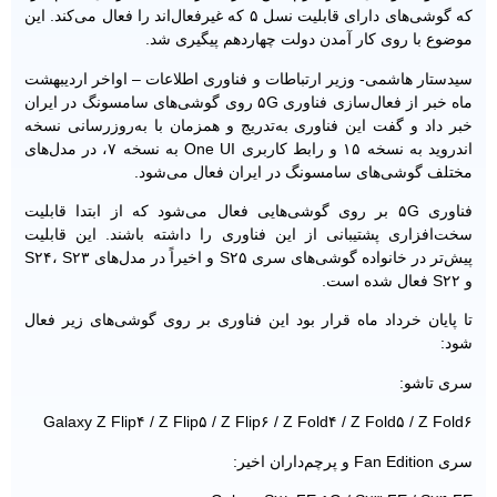
که گوشی‌های دارای قابلیت نسل ۵ که غیرفعال‌اند را فعال می‌کند. این
موضوع با روی کار آمدن دولت چهاردهم پیگیری شد.
سیدستار هاشمی- وزیر ارتباطات و فناوری اطلاعات – اواخر اردیبهشت
ماه خبر از فعال‌سازی فناوری ۵G روی گوشی‌های سامسونگ در ایران
خبر داد و گفت این فناوری به‌تدریج و همزمان با به‌روزرسانی نسخه
اندروید به نسخه ۱۵ و رابط کاربری One UI به نسخه ۷، در مدل‌های
مختلف گوشی‌های سامسونگ در ایران فعال می‌شود.
فناوری ۵G بر روی گوشی‌هایی فعال می‌شود که از ابتدا قابلیت
سخت‌افزاری پشتیبانی از این فناوری را داشته باشند. این قابلیت
پیش‌تر در خانواده گوشی‌های سری S۲۵ و اخیراً در مدل‌های S۲۴، S۲۳
و S۲۲ فعال شده است.
تا پایان خرداد ماه قرار بود این فناوری بر روی گوشی‌های زیر فعال
شود:
سری تاشو:
Galaxy Z Flip۴ / Z Flip۵ / Z Flip۶ / Z Fold۴ / Z Fold۵ / Z Fold۶
سری Fan Edition و پرچم‌داران اخیر: