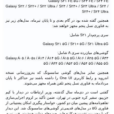
Galaxy S۲۱ FE ۵G / S۲۳ FE / S۲۴ FE
Galaxy S۲۲ / S۲۲+ / S۲۲ Ultra / S۲۳ / S۲۳+ / S۲۳ Ultra / S۲۴ /
S۲۴+ / S۲۴ Ultra
همچنین گفته شده بود در گام بعدی و تا پایان تیرماه، مدل‌های زیر نیز
به فناوری نسل پنجم مجهز خواهند شد:
سری پرچم‌دار S۲۱ شامل:
Galaxy S۲۱ ۵G / S۲۱+ ۵G / S۲۱ Ultra ۵G
گوشی‌های میان‌رده سری A شامل:
Galaxy A۰۵ / A۰۵s / A۱۴ / A۱۴ ۵G / A۱۵ ۵G / A۱۶ / A۲۵ ۵G / A۳۳
۵G / A۳۴ ۵G / A۵۳ ۵G / A۵۴ ۵G / A۵۵ ۵G
همچنین سایر مدل‌های گوشی سامسونگ که به‌روزرسانی نسخه
اندروید و رابط کاربری One UI را داشته باشند نیز حداکثر تا پایان
مردادماه به فناوری نسل پنجم تلفن همراه مجهز می‌شوند.
گفتنی است در دی‌ماه سال گذشته، وزیر ارتباطات در دیدار با کیم
جن‌پیو، سفیر کره جنوبی در تهران، ضمن تأکید بر لزوم اجرایی‌سازی
تفاهم‌نامه‌های پیشین میان دو کشور، خواستار پیگیری امکان پشتیبانی از
فناوری ۵G در مدل‌های قدیمی‌تر گوشی‌های سامسونگ شد. این دیدار
که با محوریت تقویت همکاری‌ها در حوزه‌های دولت هوشمند، فیبر نوری