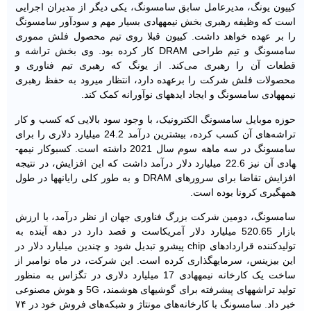
کی­یون یونگ، مدیرعامل سابق سامسونگ، یکی دیگر از مدیران اجرایی
است که وظیفه رهبری بخش نیمه­هادی بسیار مهم و سودآور سامسونگ
را بر عهده خواهد داشت. کی­یون قبلا روی تیم محصول فلش مموری
سامسونگ و تیم طراحی DRAM کار کرده بود. وی بخش تراشه و
قطعات آن را رهبری می‌کند. از یونگ که رهبری تیم فناوری و
محصولات فلش شرکت را برعهده دارد، انتظار می­رود به حفظ رهبری
نیمه­هادی سامسونگ و ایجاد ایده­های نوآورانه کمک کند.
حوزه موبایل سامسونگ الکترونیک، با وجود سود بالایی که کسب و کار
تراشه‌های آن کسب کرده، بیشترین درآمد 24.2 میلیارد دلاری را برای
سامسونگ در سه ماهه سوم سال 2021 داشته است. کسب­وکار نیمه­
هادی آن نیز 22.6 میلیارد دلار درآمد داشت که این افزایش، در نتیجه
افزایش تقاضا برای سرورهای DRAM و به طور کلی رایانه­ها در طول
همه­گیری کرونا بوده است.
سامسونگ، دومین شرکت بزرگ فناوری جهان از نظر درآمد، با ارزش
بازار 520.65 میلیارد دلار آمریکاست و قصد دارد در دهه آینده به
تولیدکننده قراردادهای chip پیشرو تبدیل شود و چندین میلیارد دلار در
این بیزینس، سرمایه­گذاری کرده است. این شرکت، در ماه نوامبر از
ساخت یک کارخانه نیمه­هادی 17 میلیارد دلاری در تگزاس به منظور
تولید تراشه­های پیشرفته برای گوشی­های هوشمند، 5G و هوش مصنوعی
خبر داد. سامسونگ با کارخانه‌های مونتاژ و شبکه‌های فروش خود در ۷۴