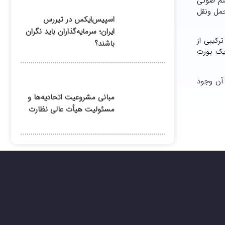
ویندوز هلو ، سیستم صوتی
حمل ونقل
اسپیس‌ایکس در تیررس
ایران؛ سرمایه‌گذاران باید نگران
جدید و سبک وزن اچ پی برای کاربران شاغل در کسب وکارها عرضه شده و دارای پورت های مختلف یواس بی تایپA۳.۲، Gen۱ ترکیبی از
باشند؟
س بی تایپ سی Gen۲ با قابلیت هایUSB Power Delivery و DisplayPort ۱.۴ ، پورت HDM!۲.۱ و یک پورت
 آن وجود
مبانی مشروعیت اتحادیه‌ها و
مسئولیت هیأت عالی نظارت