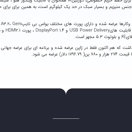
EliteBook ۶۳۵ Aero G۱۱ یک وب کم ۵مگاپیکسلی با پوششی برای حفظ حریم خصوصی، دوربینIR همخوان با قابلیت 
تگاه از جنس منیزیم و بسیار سبک در حد یک کیلوگرم است، به همین برای برای 
لپ تاپ 
جک هدفون/میکروفون استریو، ۲ یو ا
اشت که هم اکنون فقط در ژاپن عرضه شده و برنامه ای برای عرضه جهانی