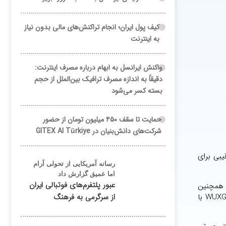
کیف پول ایران؛ انجام تراکنش‌های مالی بدون نیاز
به اینترنت
واکنش ایرانسل به ابهام درباره مصرف اینترنت:
دقیقاً به اندازه مصرف ترافیک بین‌الملل از حجم
بسته کسر می‌شود
حمایت تا سقف ۴۵۰ میلیون تومان از حضور
شرکت‌های دانش‌بنیان در GITEX AI Türkiye
یوگرمی، رقیبی برای
رسانه آمریکایی از تحولی آرام
اما عمیق گزارش داد
عبور پلتفرم‌های فوتبالی ایران
R یا Ryzen ۷ ۸۸۴۰U شرکت AMD فعال می شود. همچنین
دستگاه با حافظه داخلی ۱۶ و حافظه SSD ۵۱۲ گیگابایت است. در کنار این موارد لپ تاپ جدید اچ پی نمایشگر ۱۳.۳ اینچی ال سی دیWUXGA با
از سرگرمی به فرهنگ