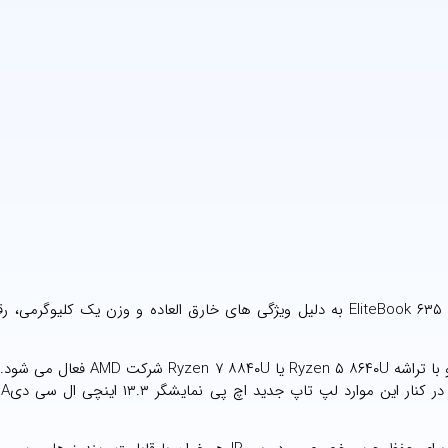
به گزارش مهر به نقل از تک رادار، این دستگاه به نام EliteBook ۶۳۵ Aero G۱۱ به دلیل ویژگی های خارق العاده و وزن یک کل
لپ تاپ جدید اچ پی مجهز به سیستم عامل ویندوز ۱۱ پرو است و با تراشه yzen ۵ ۸۶۴۰U