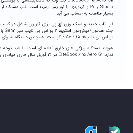
Poly Studio و کیبوردی با نور پس زمینه است. قاب دس
بسیار مناسب به حساب می آید.
یو اس بی تایپA۳.۲ Gen۱ دیگر است. همچنین دستگاه به وای فای۶E و بلوتوث ۵.۳ مجهز است.
هرچند دستگاه ویژگی های خارق العاده ای است ما باید توجه د
ندارد.EliteBook ۶۳۵ Aero G۱۱ در ۲۶ آوریل سال جاری میلادی با قیمت ۲۷۴ هزار و ۷۸۰ ین( ۱۷۹۶.۷۹ دلار) عرضه می شود.