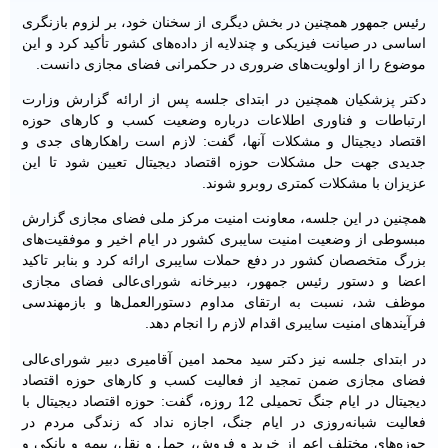
رئیس جمهور همچنین در بخش دیگری از سخنان خود، بر لزوم بازنگری
اساسی در صیانت فیزیکی و چندلایه از داده‌های کشور تأکید کرد و این
موضوع را از اولویت‌های ضروری در حکمرانی فضای مجازی دانست.
دکتر پزشکیان همچنین در ابتدای جلسه پس از ارائه گزارش وزارت
ارتباطات و فناوری اطلاعات درباره وضعیت کسب و کارهای حوزه
اقتصاد دیجیتال و مشکلات آنها، گفت: لازم است راهکارهای جدی و
جدیدی جهت حل مشکلات حوزه اقتصاد دیجیتال تعیین شود تا این
عزیزان با مشکلات کمتری روبرو شوند.
همچنین در این جلسه، معاونت امنیت مرکز ملی فضای مجازی گزارش
مبسوطی از وضعیت امنیت سایبری کشور در ایام اخیر و موفقیت‌های
بزرگ متخصصان کشور در دفع حملات سایبری ارائه کرد و بنابر تاکید
اعضا و دستور رئیس جمهور، دبیرخانه شورای‌عالی فضای مجازی
موظف شد، نسبت به ارتقای مداوم دستورالعمل‌ها و بازمهندسی
فرآیندهای امنیت سایبری اقدام لازم را انجام دهد.
در ابتدای جلسه نیز دکتر سید محمد امین آقامیری دبیر شورای‌عالی
فضای مجازی ضمن تمجید از فعالیت کسب و کارهای حوزه اقتصاد
دیجیتال در ایام جنگ تحمیلی 12 روزه، گفت: حوزه اقتصاد دیجیتال با
فعالیت شبانه‌روزی در ایام جنگ، اجازه نداد که زندگی مردم در
حوزه‌های مختلف اعم از خرید و فروش، حمل و نقل، بیمه و بانکی و