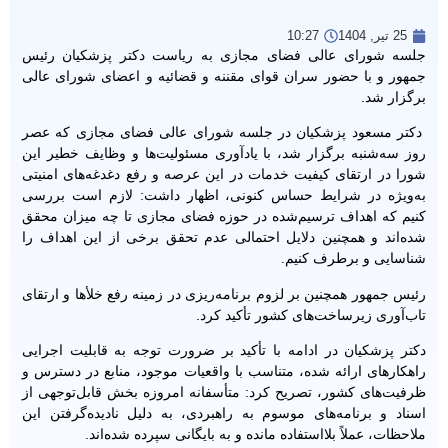
25 تیر, 1404
10:27
جلسه شورای عالی فضای مجازی به ریاست دکتر پزشکیان رئیس
جمهور و با حضور سران قوای مقننه و قضائیه و اعضای شورای عالی
برگزار شد.
دکتر مسعود پزشکیان در جلسه شورای عالی فضای مجازی که عصر
روز سه‌شنبه برگزار شد، با یادآوری مسئولیت‌ها و وظایف خطیر این
شورا در ارتقای کیفیت خدمات در این عرصه و رفع دغدغه‌های امنیتی
به‌ویژه در شرایط حساس کنونی، اظهار داشت: لازم است بررسی
کنیم که اهداف ترسیم‌شده در حوزه فضای مجازی تا چه میزان محقق
شده‌اند و همچنین دلایل احتمالی عدم تحقق برخی از این اهداف را
شناسایی و برطرف کنیم.
رئیس جمهور همچنین بر لزوم برنامه‌ریزی در زمینه رفع خلأها و ارتقای
تاب‌آوری زیرساخت‌های کشور تأکید کرد.
دکتر پزشکیان در ادامه با تأکید بر ضرورت توجه به قابلیت اجرایی
راهکارهای ارائه‌ شده، متناسب با واقعیات موجود، منابع در دسترس و
ظرفیت‌های کشور، تصریح کرد: متأسفانه امروزه بخش قابل‌توجهی از
اسناد و برنامه‌های موسوم به راهبردی، به دلیل نادیده‌گرفتن این
ملاحظات، عملاً بلااستفاده مانده و به بایگانی سپرده شده‌اند.