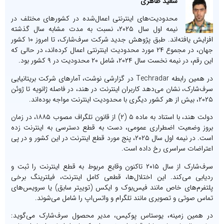
سعید طاهری
محدودیت‌های اینترنتی اعمال‌شده در کشورهای مختلف در
نیمه اول سال ۲۰۲۵، نسبت به مدت مشابه سال گذشته
افزایش یافته‌اند. طبق پژوهش جدید شرکت سرف‌شارک، تا امروز ۱۰ کشور
جهان، در مجموع ۲۴ مورد محدودیت اینترنتی اعمال کرده‌اند، در حالی که
این رقم، در نیمه نخست سال ۲۰۲۴، شامل ۲۰ محدودیت در ۹ کشور بود.
در همین رابطه Techradar در گزارشی نوشت، آمارهای شرکت بریتانیایی
سرف‌شارک، نشان می‌دهد کاربران اینترنت در هند، در فاصله ژانویه تا ژوئن
۲۰۲۵، بیش از هر کشور دیگری با محدودیت اینترنت مواجه بوده‌اند.
دولت هند، با استناد به ماده ۵ (۲) از قانون تلگراف مصوب ۱۸۸۵، در زمان
بروز وضعیت اضطراری عمومی، دست به قطع دسترسی به اینترنت زده
است. در نیمه اول سال ۲۰۲۵، پنج مورد قطع اینترنت در این کشور و در پی
اعتراضات سراسری رخ داده است.
سرف‌شارک از سال ۲۰۱۵ تاکنون وقایع مربوط به قطع اینترنت را ثبت و
ردیابی می‌کند. این اختلال‌ها، قطعی کامل اینترنت، فیلترینگ برخی
پلتفرم‌های خاص مانند فیس‌بوک و ایکس (توییتر سابق) یا سرویس‌های
تماس صوتی و تصویری مانند تلگرام و واتس‌اپ را شامل می‌شوند.
در همین زمینه، یوستاس پوکیس، مدیر محصول سرف‌شارک می‌گوید: