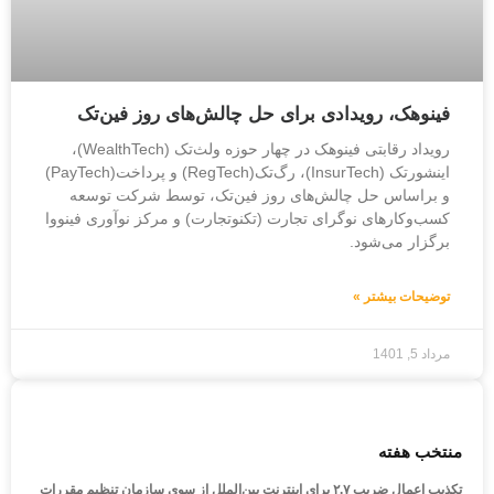
فینوهک، رویدادی برای حل چالش‌های روز فین‌تک
رویداد رقابتی فینوهک در چهار حوزه ولث‌تک (WealthTech)،
اینشورتک (InsurTech)،‌ رگ‌تک(RegTech) و پرداخت(PayTech)
و براساس حل چالش‌های روز فین‌تک، توسط شرکت توسعه
کسب‌و‌کارهای نوگرای تجارت (تکنوتجارت) و مرکز نوآوری فینووا
برگزار می‌شود.
توضیحات بیشتر »
مرداد 5, 1401
منتخب هفته
تکذیب اعمال ضریب ۲.۷ برای اینترنت بین‌الملل از سوی سازمان تنظیم مقررات