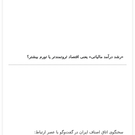
«رشد درآمد مالیاتی» یعنی اقتصاد ثروتمندتر یا تورم بیشتر؟
سخنگوی اتاق اصناف ایران در گفت‌وگو با عصر ارتباط: