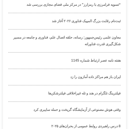
“تسویه فرامرزی با رمزارز” در مرکز ملی فضای مجازی بررسی شد
ثبت‌نام رقابت بزرگ المپیک فناوری ۲۰۲۶ آغاز شد
معاون علمی رئیس‌جمهور: رسانه، حلقه اتصال علم، فناوری و جامعه در مسیر
شکل‌گیری قدرت فناورانه
هفته نامه عصر ارتباط شماره 1145
ایران باز هم مراکز داده آمازون را زد
فیلترینگ تلگرام در هند و تله غیراخلاقی فیلترشکن‌ها
وقتی هوش مصنوعی از آزمایشگاه گریخت و حمله سایبری کرد
8 درس راهبردی روابط عمومی از بحران‌های ۲۰۲۵