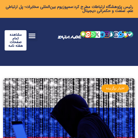
رئیس پژوهشگاه ارتباطات مطرح کرد:سمپوزیوم بین‌المللی مخابرات؛ پل ارتباطی
علم، صنعت و حکمرانی دیجیتال
مشاهده
تمام
صفحات
هفته نامه
اخبار برگزیده