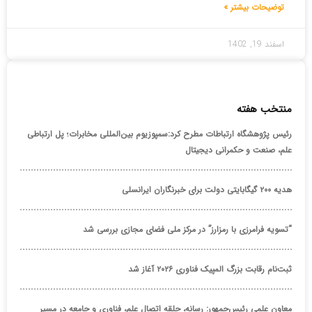
توضیحات بیشتر »
اسفند 19, 1402
منتخب هفته
رئیس پژوهشگاه ارتباطات مطرح کرد:سمپوزیوم بین‌المللی مخابرات؛ پل ارتباطی
علم، صنعت و حکمرانی دیجیتال
هدیه ۲۰۰ گیگابایتی دولت برای خبرنگاران ایرانسلی
“تسویه فرامرزی با رمزارز” در مرکز ملی فضای مجازی بررسی شد
ثبت‌نام رقابت بزرگ المپیک فناوری ۲۰۲۶ آغاز شد
معاون علمی رئیس‌جمهور: رسانه، حلقه اتصال علم، فناوری و جامعه در مسیر