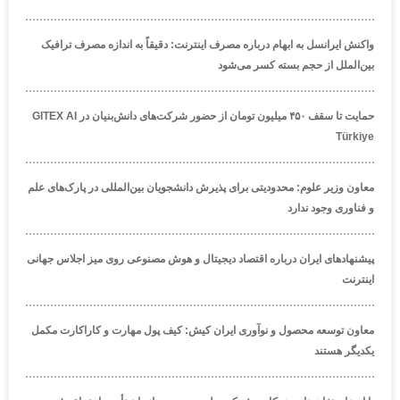
واکنش ایرانسل به ابهام درباره مصرف اینترنت: دقیقاً به اندازه مصرف ترافیک
بین‌الملل از حجم بسته کسر می‌شود
حمایت تا سقف ۴۵۰ میلیون تومان از حضور شرکت‌های دانش‌بنیان در GITEX AI
Türkiye
معاون وزیر علوم: محدودیتی برای پذیرش دانشجویان بین‌المللی در پارک‌های علم
و فناوری وجود ندارد
پیشنهادهای ایران درباره اقتصاد دیجیتال و هوش مصنوعی روی میز اجلاس جهانی
اینترنت
معاون توسعه محصول و نوآوری ایران کیش: کیف پول مهارت و کاراکارت مکمل
یکدیگر هستند