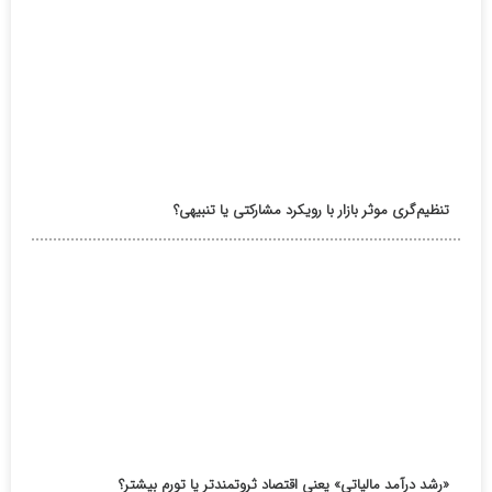
تنظیم‌گری موثر بازار با رویکرد مشارکتی یا تنبیهی؟
«رشد درآمد مالیاتی» یعنی اقتصاد ثروتمندتر یا تورم بیشتر؟