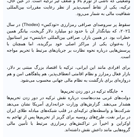
وضعیتی که ناشی از تورم بالا و ضعف لیر ترکیه است. در عین حال،
ترکیه، یکی از نقاط آسیب‌پذیر از نظر رعایت مقررات بین‌المللی
شفافیت مالی به‌ شمار می‌رود.
سقوط پر سروصدای صرافی رمزارزی «تودکس» (Thodex) در سال
۲۰۲1، که بنیانگذار آن با حدود دو میلیارد دلار گریخت، بیانگر همین
خطرات بود. در همین بازار، صرافی بین‌المللی «بایننس» نیز استانبول
را به‌عنوان یکی از مراکز اصلی خود برگزیده، اما همچنان با
پرسش‌هایی درباره نحوه نظارت بر جریان‌های مرتبط با تحریم مواجه
است.
برای افرادی مانند این ایرانی، ترکیه با اقتصاد بزرگ مبتنی بر دلار،
بازار فعال رمزارز و نظام اقامتی انعطاف‌پذیر، هم پناهگاهی امن و هم
دروازه‌ای برای بازگشت به نظام مالی جهانی محسوب می‌شود.
جایگاه ترکیه در دور زدن تحریم‌ها
دولت‌های غربی مدت‌هاست درباره نقش ترکیه در دور زدن تحریم‌ها
هشدار می‌دهند. گزارش‌های وزارت خزانه‌داری آمریکا نشان می‌دهد
شرکت‌ها و واسطه‌های ترکیه‌ای در قلب شبکه‌های مبادله طلای ایران
در برابر نفت، طرح‌های روسیه برای گریز از تحریم‌ها پس از تهاجم به
اوکراین و اخیراً در تراکنش‌های رمزارزی مرتبط با تأمین مالی
گروه‌هایی مانند داعش نقش داشته‌اند.