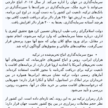
سرمایه‌گذاری در جهان را اداره می‌کند. از سال ۲۰۱۷، اتباع خارجی
می‌توانند با خرید ملک، سرمایه‌گذاری در شرکت‌ها یا سپرده‌گذاری در
بانک‌های ترکیه، تابعیت این کشور را به ‌دست آورند. در اوج این برنامه،
خرید ملکی به ارزش تنها ۲۵۰ هزار دلار برای دریافت تابعیت کافی بود،
هرچند آستانه سرمایه‌گذاری، بعدها به ۴۰۰ هزار دلار افزایش یافت.
دولت اسلام‌گرای رجب طیب اردوغان تضمین کرد هیچ تحقیق کیفری یا
اداری، درباره منشأ سرمایه‌هایی که وارد ترکیه می‌شوند، انجام نشود.
در مقابل، برای ورود مبالغ کلان پولی که منبع آنها مورد پرسش قرار
نمی‌گرفت، معافیت‌های مالیاتی و مشوق‌های گوناگون ارائه شد.
موج سرمایه‌گذاری اتباع تحریم‌شده در ترکیه
هزاران ایرانی، روس و اتباع کشورهای خاورمیانه، که کشورهای‌ آنها
تحت تحریم‌های آمریکا یا اتحادیه اروپا قرار دارد، از برنامه‌های اقامت یا
تابعیت ترکیه برای دریافت گذرنامه یا مجوز اقامت استفاده کرده‌اند.
آمارهای رسمی دولت ترکیه نشان می‌دهد ایرانی‌ها همواره در بین
خریداران برتر املاک در استانبول، آنتالیا و آنکارا قرار دارند؛ شهرهایی
که درخواست‌های اقامت مبتنی بر خرید ملک در آنها، به‌صورت روتین،
بررسی و تأیید می‌شود.
بازار رمزارز ترکیه نیز به این روند، بُعد تازه‌ای داده است. این کشور از
نظر حجم معاملات رمزارزی در بین پنج کشور نخست جهان قرار دارد؛