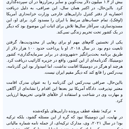
بیش از ۱.۳ میلیون دلار بیت‌کوین و سایر رمزارزها در آن سپرده‌گذاری
کرد. بااین‌حال، در اکتبر همان سال، این صرافی، به دلیل دریافت
احضاریه از دفتر کنترل دارایی‌های خارجی وزارت خزانه‌داری آمریکا
(اوفک)، تمام حساب‌های مرتبط با ایران را مسدود کرد. برای او، این
مسدودسازی، سرآغاز سال‌ها تلاش برای اثبات این موضوع بود که دیگر
در یک کشور تحت تحریم زندگی نمی‌کند.
یکی از نخستین گام‌های مهم او برای رهایی از محدودیت‌ها، گرفتن
تابعیت دوم بود. در سال ۲۰۱۸، او با پرداخت حدود ۱۰۰ هزار دلار از
طریق برنامه بحث‌برانگیز «شهروندی در برابر سرمایه‌گذاری» کشور
دومینیکا، گذرنامه‌ای از این کشور، واقع در جزیره کارائیب دریافت کرد.
هرچند او هرگز در دومینیکا اقامت نداشت، اما امیدوار بود این گذرنامه،
بیت‌رکس را قانع کند که دیگر مقیم ایران نیست.
بااین‌حال، صرافی بیت‌رکس این گذرنامه را به عنوان مدرک اقامت
معتبر نپذیرفت. دادگاه آمریکا نیز بعدها این اقدام را نشانه‌ای از آگاهی
و مهارت وی در شناخت و استفاده از خلأهای قانونی تحریم‌ها ارزیابی
کرد.
ترکیه؛ نقطه عطف پرونده دارایی‌های بلوکه‌شده
در نهایت، این دومینیکا نبود که گره از این مسئله گشود، بلکه ترکیه
بود! در سال ۲۰۲۱، وی، مدارک ترکیه‌ای، از جمله نامه شماره مالیاتی
ترکیه به بیت‌رکس ارائه کرد. هرچند در ابتدا این مدارک، کافی تشخیص