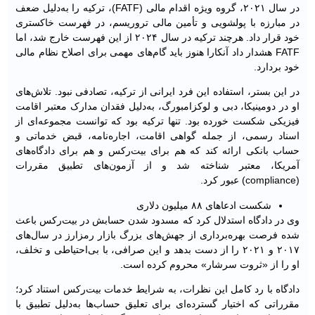
در سال ۲۰۲۱، گروه ویژه اقدام مالی (FATF)، ترکیه را به‌دلیل ضعف
در مبارزه با پولشویی و تأمین مالی تروریسم، در فهرست خاکستری
خود قرار داد. هرچند ترکیه در سال ۲۰۲۴ از این فهرست خارج شد، اما
FATF هشدار داد آنکارا هنوز باید گام‌های مهمی برای اصلاح نظام مالی
خود بردارد.
در این بستر، استفاده این فرد ایرانی از ترکیه، تصادفی نبود. تلاش‌های
او در دومینیکا، دبی و لوکزامبورگ، به‌دلیل فقدان مدارک معتبر اقامت
فیزیکی شکست خورده بود. تنها ترکیه بود که توانست مجموعه‌ای از
اسناد رسمی، از جمله گواهی اقامت، اجاره‌نامه، قبض خدماتی و
حساب بانکی ارائه کند که هم برای بیت‌رکس و هم برای دادگاه‌های
آمریکا، معتبر شناخته شد و از آزمون‌های تطبیق مقررات
(compliance) عبور کرد.
شکست ادعاهای ۸۸ میلیون دلاری
وی در دادگاه استدلال کرد که مسدود شدن حسابش در بیت‌رکس باعث
شده فرصت بهره‌برداری از جهش‌های بزرگ بازار رمزارز در سال‌های
۲۰۱۷ و ۲۰۲۱ را از دست بدهد و این صرافی، با بی‌احتیاطی و تخلف،
او را از «ثروت سرشار» محروم کرده است.
دادگاه با رد کامل این نظرات، به شرایط خدمات بیت‌رکس استناد کرد؛
مقرراتی که اختیار گسترده‌ای برای تعلیق حساب‌ها به‌دلیل تطبیق با