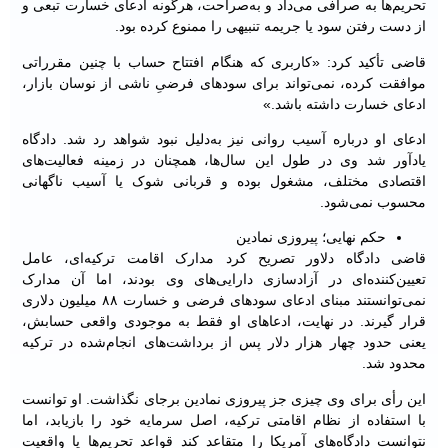
تحریم‌ها به صرافی می‌داد و به‌صراحت، هرگونه ادعای خسارت تبعی و
از دست رفتن سود یا جریمه تنبیهی را ممنوع کرده بود.
قاضی تأکید کرد: «کاربری که هنگام افتتاح حساب با چنین مقرراتی
موافقت کرده، نمی‌تواند برای سودهای فرضیِ ناشی از نوسان بازار،
ادعای خسارت داشته باشد.»
ادعای او درباره آسیب روانی نیز به‌دلیل نبود شواهد رد شد. دادگاه
یادآور شد وی در طول این سال‌ها، همچنان در زمینه فعالیت‌های
اقتصادی مختلف، مشغول بوده و قربانی شوک یا آسیب ناگهانی
محسوب نمی‌شود.
حکم نهایی؛ پیروزی نمادین
قاضی دادگاه دلاور تصریح کرد مدارک اقامت ترکیه‌ای، عامل
تعیین‌کننده‌ای در آزادسازی دارایی‌های وی بودند، اما آن مدارک
نمی‌توانستند مبنای ادعای سودهای فرضی و خسارت ۸۸ میلیون دلاری
قرار گیرند. در نهایت، ادعاهای او فقط به موجودی واقعی حسابش،
یعنی حدود چهار هزار دلار پس از برداشت‌های انجام‌شده در ترکیه
محدود شد.
این رأی برای وی چیزی جز پیروزی نمادین برجای نگذاشت. او توانست
با استفاده از نظام اقامتی ترکیه، اصل سرمایه خود را بازیابد، اما
نتوانست دادگاه‌های آمریکا را متقاعد کند قواعد تحریم‌ها یا واقعیت