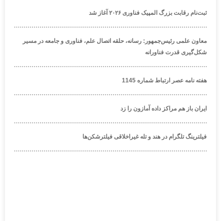
ثبت‌نام رقابت بزرگ المپیک فناوری ۲۰۲۶ آغاز شد
معاون علمی رئیس‌جمهور: رسانه، حلقه اتصال علم، فناوری و جامعه در مسیر
شکل‌گیری قدرت فناورانه
هفته نامه عصر ارتباط شماره 1145
ایران باز هم مراکز داده آمازون را زد
فیلترینگ تلگرام در هند و تله غیراخلاقی فیلترشکن‌ها