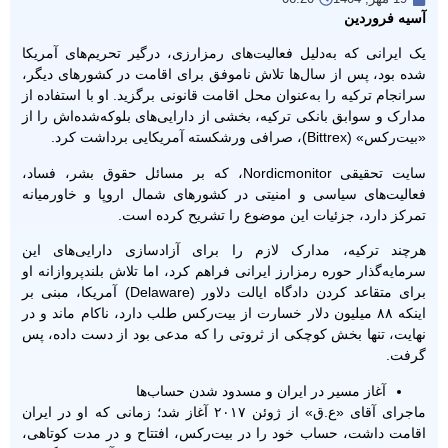
آسیه فروردین
یک ایرانی که به‌دلیل فعالیت‌های رمزارزی، درگیر تحریم‌های آمریکا
شده بود، پس از سال‌ها تلاش ناموفق برای اقامت در کشورهای دیگر،
سرانجام ترکیه را به‌عنوان محل اقامت قانونی برگزید. او با استفاده از
مدارک و سوابق بانکی ترکیه، بخشی از دارایی‌های بلوکه‌شده‌اش را از
«بیت‌رکس» (Bittrex)، صرافی ورشکسته آمریکایی برداشت کرد.
‌سایت تحقیقی Nordicmonitor، که بر مسائل حقوق بشر، فساد،
فعالیت‌های سیاسی و امنیتی در کشورهای شمال اروپا و خاورمیانه
تمرکز دارد، جزئیات این موضوع را تشریح کرده است.
هرچند ترکیه، مدارک لازم را برای آزادسازی دارایی‌های این
سرمایه‌گذار حوره رمزارز ایرانی فراهم کرد، اما تلاش بلندپروازانه او
برای متقاعد کردن دادگاه ایالت دلاور (Delaware) آمریکا، مبنی بر
اینکه ۸۸ میلیون دلار خسارت از بیت‌رکس طلب دارد، ناکام ماند و در
نهایت، تنها بخش کوچکی از ثروتی را که مدعی بود از دست داده، پس
گرفت.
آغاز مسیر در ایران و مسدود شدن حساب‌ها
ماجرای آقای «ع.ق» از ژوئن ۲۰۱۷ آغاز شد؛ زمانی که او در ایران
اقامت داشت، حساب خود را در بیت‌رکس، افتتاح و در مدت کوتاهی،